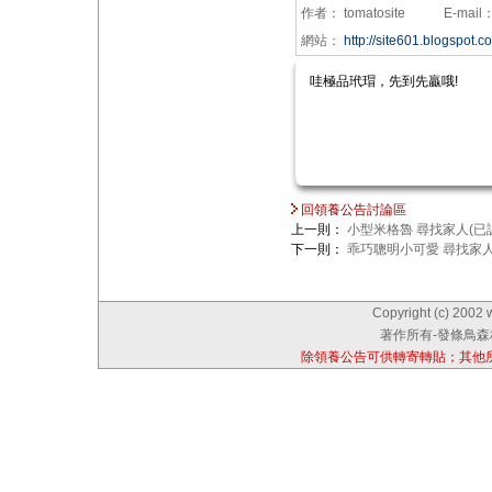
作者：
tomatosite
E-mail
網站：
http://site601.blogspot.c
哇極品玳瑁，先到先贏哦!
回領養公告討論區
上一則：
小型米格魯 尋找家人(已
下一則：
乖巧聰明小可愛 尋找家
Copyright (c) 2002 
著作所有-發條鳥森林
除領養公告可供轉寄轉貼；其他