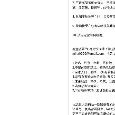
7. 不得將認養動物遺失、不
施，如繫鍊、提籃等，始得攜
8. 當認養動物死亡時，需於
9. 能夠接受在領養貓咪後與
10. 須簽定認養切結書。
有意認養的, 為更快溝通了解,
milla0906@gmail.com
1.姓名、性別、年齡、居住地
2.養貓的空間環境、貓的活動
3.全家人口，寵物口 (如有養
4.是否有養過貓狗的經驗, 養多
5.未來結婚、懷孕、畢業、出國
6.為何想養這隻貓?
7.其他諮詢事項也歡迎您提出來
☆認領人請補貼一點醫藥費 (
這裡每一隻喵都看醫生，貓咪沒
更不用說會遇到可怕又麻煩的