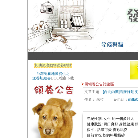
其他流浪動物送養網站
台灣認養地圖提供之
送養切結書
DOC檔案下載
回領養公告討論區
文章主題：
[台北內湖]活潑好動
作者：
米拉
E-mail
：
milla
年紀性別: 女生 約一個多月大
健康狀況: 胃口良好 身體健康 
個 性: 活潑可愛 喜歡玩耍
目前會吃 乾飼料用貓砂