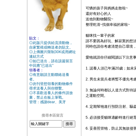
可憐的孩子與媽媽走散啦~
還好有好心的人
送他到動物醫院~
整理乾清~找個幸福的家啦~
貓咪找一輩子的家
貼文：
請不要因為好玩、解寂寞的想法
◎此版只提供給流浪動物，
同時也請你考慮清楚自己環境
自家繁殖或轉送者勿貼文。
◎上傳圖片限制30K或用網址
連結方式
愛牠就請你仔細閱讀以下注意
◎如已送出，請在該篇留言
中回應”已送出”
1. 認養人須已年滿20歲；如
領養者：
◎有意願請主動聯絡送養
者。
2. 男生未當兵者將暫不優先考
◎勿刊登想領養的動物條件
尋求送養人與你聯繫。
3. 無論何時都以人道方式對
◎不喜歡送養人的條件請放
之運動空間。
棄，禁止在板上筆戰。
管理：感謝dear、美牙
4. 定期幫牠進行預防注射、
搜尋本區留言
5. 必須接受貓咪適齡時進行絕
6. 妥善照管牠，防止其無故