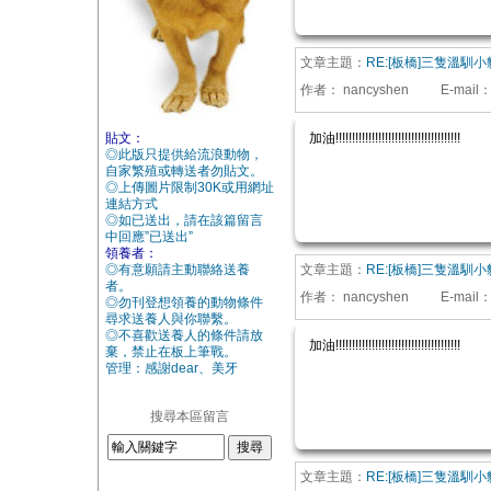
文章主題：
RE:[板橋]三隻溫馴小
作者：
nancyshen
E-mail
貼文：
加油!!!!!!!!!!!!!!!!!!!!!!!!!!!!!!!!!!!!!!
◎此版只提供給流浪動物，
自家繁殖或轉送者勿貼文。
◎上傳圖片限制30K或用網址
連結方式
◎如已送出，請在該篇留言
中回應”已送出”
領養者：
◎有意願請主動聯絡送養
文章主題：
RE:[板橋]三隻溫馴小
者。
作者：
nancyshen
E-mail
◎勿刊登想領養的動物條件
尋求送養人與你聯繫。
◎不喜歡送養人的條件請放
加油!!!!!!!!!!!!!!!!!!!!!!!!!!!!!!!!!!!!!!
棄，禁止在板上筆戰。
管理：感謝dear、美牙
搜尋本區留言
文章主題：
RE:[板橋]三隻溫馴小