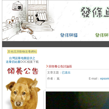
其他流浪動物送養網站
台灣認養地圖提供之
送養切結書
DOC檔案下載
回領養公告討論區
文章主題：
已送出
作者：
嵐
E-mail
：
epsom