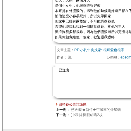
幼犬，大約一兩個月大
是個小女生，他很乖也很好教
本來是在外流浪的，遇到他的時候剛好連日都在
怕他這麼小容易死掉，所以先帶回家
但家中已經有兩隻貓，不可能再多養他
希望他能快點找到一個願意愛她、疼他的主人
流浪狗很多都很乖，因為他們流浪過所以更懂得
如果你願意給他一個家，歡迎跟我聯絡
文章主題：
RE:小乳牛狗找家~很可愛也很乖
作者：
嵐
E-mail
：
epsom
已送出
回領養公告討論區
上一則：
已送出!★新竹★空城來的外星貓
下一則：
[中和]未開眼幼喵2枚