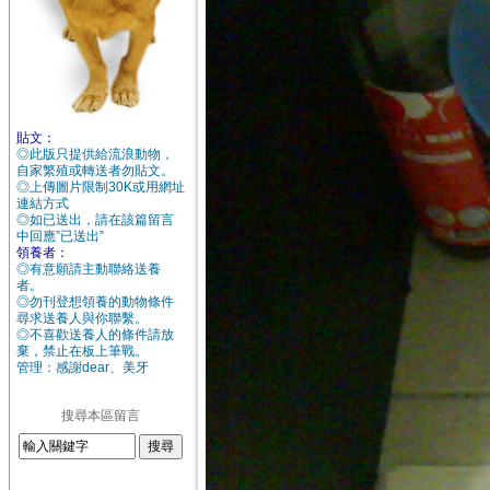
貼文：
◎此版只提供給流浪動物，
自家繁殖或轉送者勿貼文。
◎上傳圖片限制30K或用網址
連結方式
◎如已送出，請在該篇留言
中回應”已送出”
領養者：
◎有意願請主動聯絡送養
者。
◎勿刊登想領養的動物條件
尋求送養人與你聯繫。
◎不喜歡送養人的條件請放
棄，禁止在板上筆戰。
管理：感謝dear、美牙
搜尋本區留言