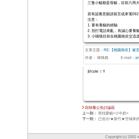
三隻小貓都是母貓，目前六周大，已
若有認養意願請留言或來電0921-
注意：
1. 要有養貓的經驗
2. 別打電話來亂，有誠心要養
3. 小喵喵目前在桃園南崁交流道附
文章主題：
RE:【桃園南崁】被
作者：
咪咪媽
E-mail
：
a
好cute ㄛ!!
回領養公告討論區
上一則：
尋找愛貓<小牛奶>
下一則：
已送出!★新竹★空城來
Copyright (c) 2002 