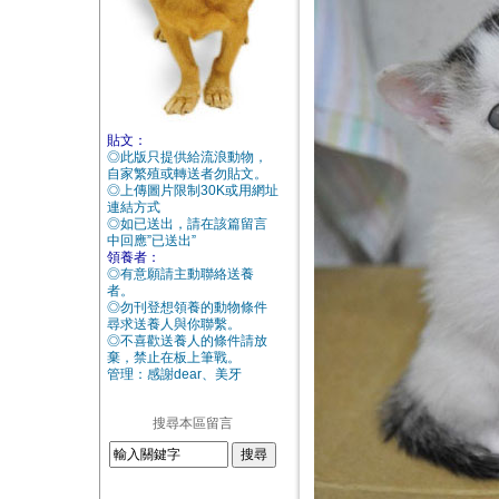
貼文：
◎此版只提供給流浪動物，
自家繁殖或轉送者勿貼文。
◎上傳圖片限制30K或用網址
連結方式
◎如已送出，請在該篇留言
中回應”已送出”
領養者：
◎有意願請主動聯絡送養
者。
◎勿刊登想領養的動物條件
尋求送養人與你聯繫。
◎不喜歡送養人的條件請放
棄，禁止在板上筆戰。
管理：感謝dear、美牙
搜尋本區留言