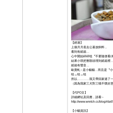
【經過】
上個月月底去公墓放飼料，
看到有紙箱…
心中開始碎碎唸〝不要隨便看(
結果小琪把整顆頭埋到紙箱裡
紙箱有聲音…
歐賣軋∼是小貓貓…而且是〝
哇→哇→哇
所以…………我又帶回家過了
（因為我家三犬對三喵不懷好
【代PO文】
詳細網址及回應，請看∼
http://www.wretch.cc/blog/r
【小貓資訊】