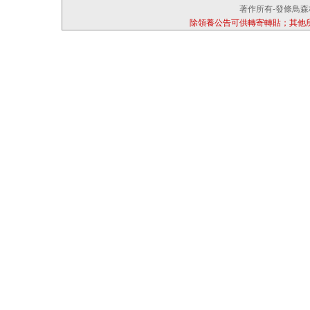
著作所有-發條鳥森林
除領養公告可供轉寄轉貼；其他