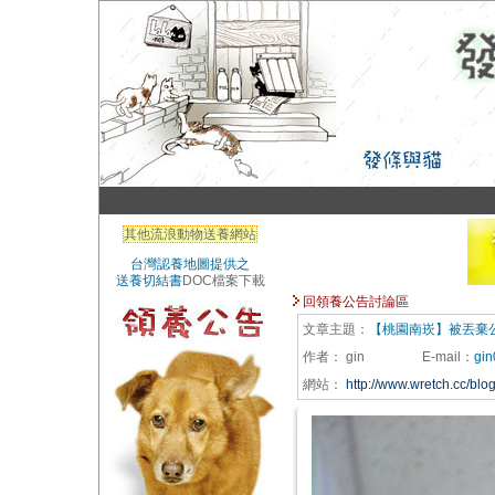
其他流浪動物送養網站
台灣認養地圖提供之
送養切結書
DOC檔案下載
回領養公告討論區
文章主題：
【桃園南崁】被丟棄
作者：
gin
E-mail
：
gi
網站：
http://www.wretch.cc/b