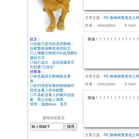
文章主題：
RE:板橋兩隻黃色土
作者：
nancyshen
E-mail
貼文：
加油！！！！！！！！！！！
◎此版只提供給流浪動物，
自家繁殖或轉送者勿貼文。
◎上傳圖片限制30K或用網址
連結方式
◎如已送出，請在該篇留言
中回應”已送出”
領養者：
◎有意願請主動聯絡送養
文章主題：
RE:板橋兩隻黃色土
者。
作者：
nancyshen
E-mail
◎勿刊登想領養的動物條件
尋求送養人與你聯繫。
◎不喜歡送養人的條件請放
加油！！！！！！！！！！！
棄，禁止在板上筆戰。
管理：感謝dear、美牙
搜尋本區留言
文章主題：
RE:板橋兩隻黃色土