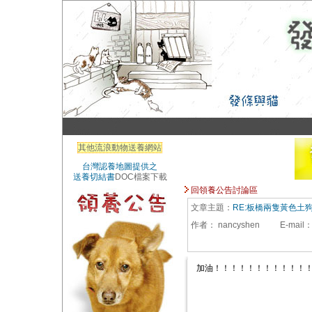
其他流浪動物送養網站
台灣認養地圖提供之
送養切結書
DOC檔案下載
回領養公告討論區
文章主題：
RE:板橋兩隻黃色土
作者：
nancyshen
E-mail
加油！！！！！！！！！！！