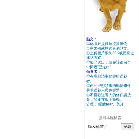
貼文：
◎此版只提供給流浪動物，
自家繁殖或轉送者勿貼文。
◎上傳圖片限制30K或用網址
連結方式
◎如已送出，請在該篇留言
中回應”已送出”
領養者：
◎有意願請主動聯絡送養
者。
◎勿刊登想領養的動物條件
尋求送養人與你聯繫。
◎不喜歡送養人的條件請放
棄，禁止在板上筆戰。
管理：感謝dear、美牙
搜尋本區留言