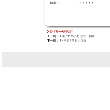
加油！！！！！！！！！！！！！
回領養公告討論區
上一則：
1歲小女生小虎-想要一個家
下一則：
TN不想R的親人母貓