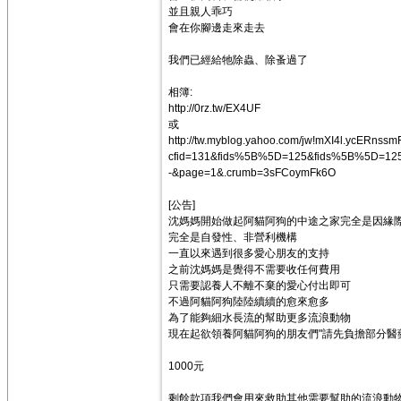
並且親人乖巧
會在你腳邊走來走去
我們已經給牠除蟲、除蚤過了
相簿:
http://0rz.tw/EX4UF
或
http://tw.myblog.yahoo.com/jw!mXI4l.ycERnss
cfid=131&fids%5B%5D=125&fids%5B%5D=12
-&page=1&.crumb=3sFCoymFk6O
[公告]
沈媽媽開始做起阿貓阿狗的中途之家完全是因緣
完全是自發性、非營利機構
一直以來遇到很多愛心朋友的支持
之前沈媽媽是覺得不需要收任何費用
只需要認養人不離不棄的愛心付出即可
不過阿貓阿狗陸陸續續的愈來愈多
為了能夠細水長流的幫助更多流浪動物
現在起欲領養阿貓阿狗的朋友們"請先負擔部分醫
1000元
剩餘款項我們會用來救助其他需要幫助的流浪動