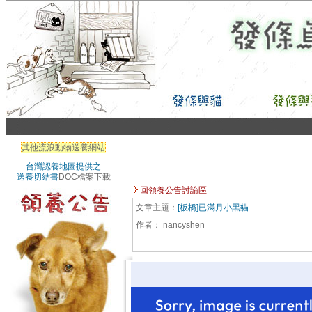
其他流浪動物送養網站
台灣認養地圖提供之
送養切結書
DOC檔案下載
回領養公告討論區
文章主題：
[板橋]已滿月小黑貓
作者：
nancyshen