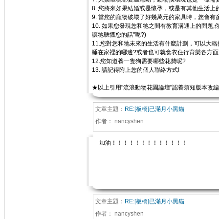
8. 您將來如果結婚或是懷孕，或是有其他生活上
9. 當您的寵物破壞了好幾萬元的家具時，您會有
10. 如果您發現您和牠之間有教育溝通上的問題,
讓牠聽懂您的話"呢?)
11.您對您和牠未來的生活有什麼計劃，可以大略
睡在家裡的哪邊?或者也可就食衣住行育樂各方面
12.您知道養一隻狗需要哪些花費呢?
13. 請記得附上您的個人聯絡方式!
★以上引用"流浪動物花園論壇"認養須知版本改
文章主題：
RE:[板橋]已滿月小黑貓
作者：
nancyshen
加油！！！！！！！！！！！！！
文章主題：
RE:[板橋]已滿月小黑貓
作者：
nancyshen