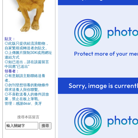
貼文：
◎此版只提供給流浪動物，
自家繁殖或轉送者勿貼文。
◎上傳圖片限制30K或用網址
連結方式
◎如已送出，請在該篇留言
中回應”已送出”
領養者：
◎有意願請主動聯絡送養
者。
◎勿刊登想領養的動物條件
尋求送養人與你聯繫。
◎不喜歡送養人的條件請放
棄，禁止在板上筆戰。
管理：感謝dear、美牙
搜尋本區留言