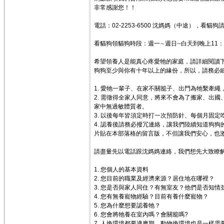
非常感謝您！！
電話：02-2253-6500 沈媽媽（中途），看貓狗
看貓狗領貓狗時段：週一∼週日--白天到晚上11：
希望領養人是能真心疼愛牠的家庭，請詳細閱讀
狗狗至少與你有十年以上的緣份，所以，請務必
1. 愛牠一輩子、在家不關籠子、出門為牠繫牽
2. 需徵得全家人同意，將來不會為了搬家、出
家中無過敏體質者。
3. 以後每年皆須定時打一次預防針、每個月固
4. 認養後請務必撥冗連絡，讓我們陸續知道狗狗的
片貼在本部落格的留言版，不但讓我們安心，也激
請盡量先以電話跟沈媽媽連絡，我們想先大致瞭
1. 您個人的基本資料
2. 您目前的職業及經濟來源？居住地在哪裡？
3. 您是否與家人同住？有無室友？他們是否知情
4. 您有無養寵物經驗？目前有養什麼寵物？
5. 您為什麼想要認養牠？
6. 您會將牠養在室內嗎？會關籠嗎?
7. 人換環境都要適應期，動物換環境也是一樣需