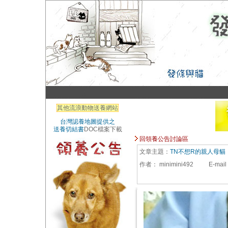
其他流浪動物送養網站
台灣認養地圖提供之
送養切結書
DOC檔案下載
回領養公告討論區
文章主題：
TN不想R的親人母貓
作者：
minimini492
E-mail