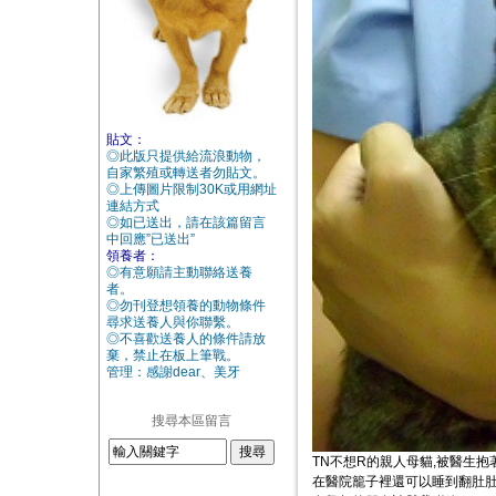
貼文：
◎此版只提供給流浪動物，
自家繁殖或轉送者勿貼文。
◎上傳圖片限制30K或用網址
連結方式
◎如已送出，請在該篇留言
中回應”已送出”
領養者：
◎有意願請主動聯絡送養
者。
◎勿刊登想領養的動物條件
尋求送養人與你聯繫。
◎不喜歡送養人的條件請放
棄，禁止在板上筆戰。
管理：感謝dear、美牙
搜尋本區留言
TN不想R的親人母貓,被醫生
在醫院籠子裡還可以睡到翻肚肚