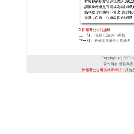
有興趣的朋友請與我聯絡:091
請慎重考慮是否能成為貓奴喔!
貓咪給你的回報不會比你給的少
愛滋，白血，心絲蟲都過關喔!
回領養公告討論區
上一則：
[板橋]已滿月小黑貓
下一則：
板橋兩隻黃色土狗幼犬
Copyright (c) 2002 
著作所有-發條鳥森林
除領養公告可供轉寄轉貼；其他