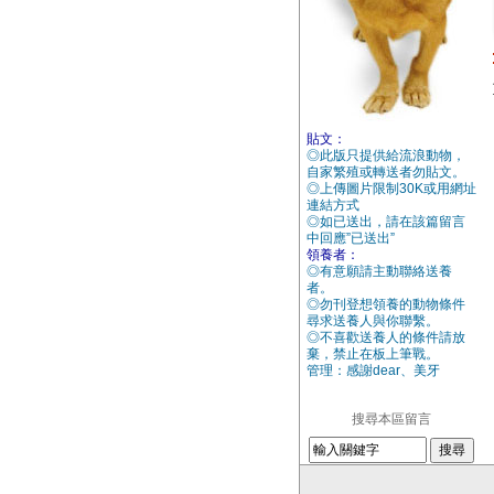
貼文：
◎此版只提供給流浪動物，
自家繁殖或轉送者勿貼文。
◎上傳圖片限制30K或用網址
連結方式
◎如已送出，請在該篇留言
中回應”已送出”
領養者：
◎有意願請主動聯絡送養
者。
◎勿刊登想領養的動物條件
尋求送養人與你聯繫。
◎不喜歡送養人的條件請放
棄，禁止在板上筆戰。
管理：感謝dear、美牙
搜尋本區留言