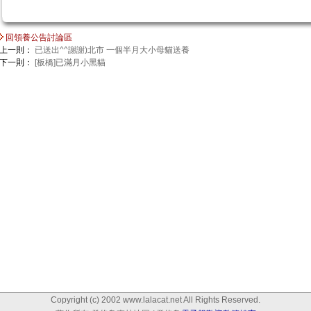
回領養公告討論區
上一則：
已送出^^謝謝)北市 一個半月大小母貓送養
下一則：
[板橋]已滿月小黑貓
Copyright (c) 2002 www.lalacat.net All Rights Reserved.