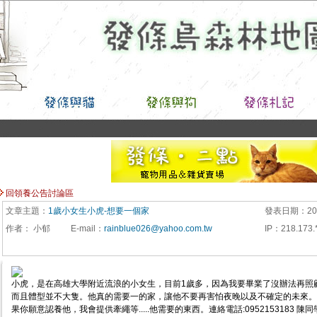
回領養公告討論區
文章主題：
1歲小女生小虎-想要一個家
發表日期：
20
作者：
小郁
E-mail
：
rainblue026@yahoo.com.tw
IP
：
218.173.*
小虎，是在高雄大學附近流浪的小女生，目前1歲多，因為我要畢業了沒辦法再照
而且體型並不大隻。他真的需要一的家，讓他不要再害怕夜晚以及不確定的未來。
果你願意認養他，我會提供牽繩等.....他需要的東西。連絡電話:0952153183 陳同