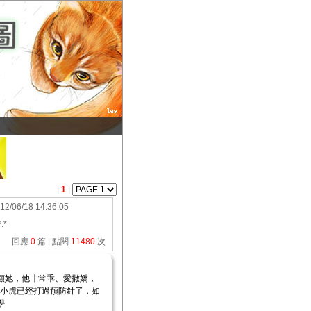
|
1
|
12/06/18 14:36:05
.*
回應
0
篇 | 點閱
11480
次
顧她，他非常乖、愛撒嬌，
小虎已經打過預防針了，如
學