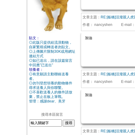
文章主題：
RE:[板橋]活潑親人
作者：
nancyshen
E-mail
貼文：
加油
◎此版只提供給流浪動物，
自家繁殖或轉送者勿貼文。
◎上傳圖片限制30K或用網址
連結方式
◎如已送出，請在該篇留言
中回應”已送出”
領養者：
◎有意願請主動聯絡送養
文章主題：
RE:[板橋]活潑親人
者。
作者：
nancyshen
E-mail
◎勿刊登想領養的動物條件
尋求送養人與你聯繫。
◎不喜歡送養人的條件請放
加油
棄，禁止在板上筆戰。
管理：感謝dear、美牙
搜尋本區留言
文章主題：
RE:[板橋]活潑親人