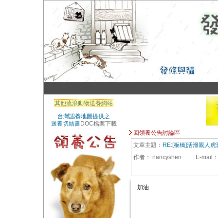
其他流浪動物送養網站
台灣認養地圖提供之
送養切結書
DOC檔案下載
回領養公告討論區
文章主題：
RE:[板橋]活潑親人
作者：
nancyshen
E-mail
加油