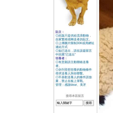
貼文：
◎此版只提供給流浪動物，
自家繁殖或轉送者勿貼文。
◎上傳圖片限制30K或用網址
連結方式
◎如已送出，請在該篇留言
中回應”已送出”
領養者：
◎有意願請主動聯絡送養
者。
◎勿刊登想領養的動物條件
尋求送養人與你聯繫。
◎不喜歡送養人的條件請放
棄，禁止在板上筆戰。
管理：感謝dear、美牙
搜尋本區留言