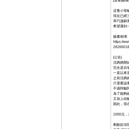
[送養]板
這隻小母
現在已經
乖巧溫馴
希望遇到
臉書相簿:
https:/
28266018
[公告]
沈媽媽開
完全是自
一直以來
之前沈媽
只需要認
不過阿貓
為了能夠
又加上幼
因此，現
1000
剩餘款項