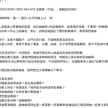
您！！
2253-6500 / 0937-943-878 沈媽媽（中途），看貓請先預約
狗時段：週一∼週日--白天到晚上11：00
人是能真心疼愛牠的家庭，請詳細嬝炊U列認養條件，經過周詳考慮，不要因一時衝動
與你有十年以上的緣份，所以，請務必細讀以下愛的飼養條件，再與我們連絡：
牠一輩子、在家不關籠子、出門注意行蹤，不讓牠再度流浪街頭。
徵得全家人同意，將來不會為了搬家、出國、結婚、生子等問題而拋棄牠，更不可因為年
後每年皆須定時打一次預防針、每個月固定吃心絲蟲或其他疾病預防藥。
後請務必撥冗連絡，讓我們陸續知道狗狗的狀況，俾能安心再去救助其他貓咪...
將貓咪的生活記事與照片貼在本粉絲頁，不但讓我們安心，也激勵更多人能以"認養代替購
以電話跟沈媽媽連絡，我們想先大致瞭解以下事項：
人的基本資料
前的職業及經濟來源？居住地在哪裡？
是否與家人同住？有無室友？他們是否知情並同意養貓？
無養寵物經驗？目前有養什麼寵物？
什麼想要認養牠？
將牠養在室內嗎？會關籠嗎?
換環境都要適應期，動物換環境也是一樣需要一段適應期!您確認自己願意陪牠一起努力度