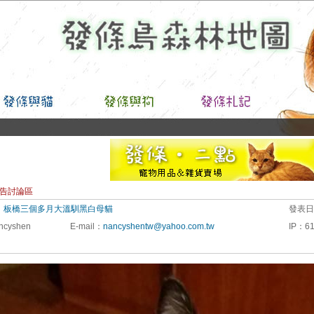
告討論區
：
板橋三個多月大溫馴黑白母貓
發表日
ncyshen
E-mail
：
nancyshentw@yahoo.com.tw
IP
：
61