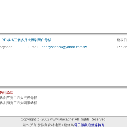
：
RE:板橋三個多月大溫馴黑白母貓
發表日
ncyshen
E-mail
：
nancyshentw@yahoo.com.tw
IP
：
36
告討論區
[板橋]三隻二月大混種母貓
[板橋]兩隻三月大獨眼幼貓
Copyright (c) 2002 www.lalacat.net All Rights Reserved.
著作所有-發條鳥森林地圖 / 發條鳥
電子報歡迎整篇轉寄