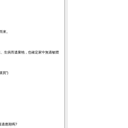
而來。
老、生病而遺棄牠，也確定家中無過敏體
買")
過適應期嗎?