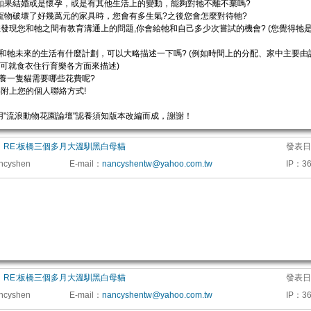
將來如果結婚或是懷孕，或是有其他生活上的變動，能夠對牠不離不棄嗎?
您的寵物破壞了好幾萬元的家具時，您會有多生氣?之後您會怎麼對待牠?
果您發現您和牠之間有教育溝通上的問題,你會給牠和自己多少次嘗試的機會? (您覺得牠
對您和牠未來的生活有什麼計劃，可以大略描述一下嗎? (例如時間上的分配、家中主要
也可就食衣住行育樂各方面來描述)
道養一隻貓需要哪些花費呢?
記得附上您的個人聯絡方式!
用"流浪動物花園論壇"認養須知版本改編而成，謝謝！
：
RE:板橋三個多月大溫馴黑白母貓
發表日
ncyshen
E-mail
：
nancyshentw@yahoo.com.tw
IP
：
36
：
RE:板橋三個多月大溫馴黑白母貓
發表日
ncyshen
E-mail
：
nancyshentw@yahoo.com.tw
IP
：
36