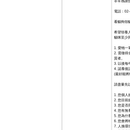
非常感謝
電話：02-
看貓狗領貓
希望領養
貓咪至少
1. 愛
2. 需
質者。
3. 以
4. 認養
(最好能
請盡量先
1. 您個
2. 您目
3. 您
4. 您有
5. 您為
6. 您會
7. 人