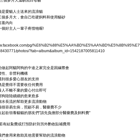
橋三個多月大溫馴黑白母貓
貓是愛貓人士送來的流浪貓
三個多月大，會自己吃硬飼料和使用貓砂
害羞內向
一個好主人一輩子疼惜牠喔!
/www.facebook.com/pg/%E6%B2%88%E5%AA%BD%E5%AA%BD%E5%8B%95
8430771/photos/?tab=album&album_id=1542187005811410
始做起阿貓阿狗的中途之家完全是因緣際會
發性、非營利機構
遇到很多愛心朋友的支持
媽是覺得不需要收任何費用
養人不離不棄的愛心付出即可
阿狗陸陸續續的愈來愈多
細水長流的幫助更多流浪動物
貓很容易生病，照顧不易，醫藥費不少
在起欲領養貓貓的朋友們"請先負擔部分醫藥費及飼料費"
元，若有結紮費或打預防針則另外酌收貼補費用
我們會用來救助其他需要幫助的流浪動物