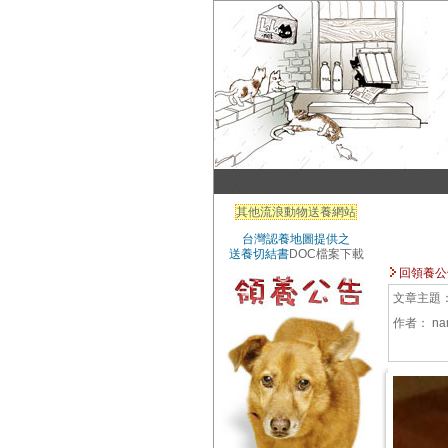
其他流浪動物送養網站
台灣認養地圖提供之
送養切結書
DOC檔案下載
回領養公
文章主題
作者：
na