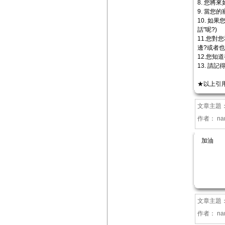
8. 您
9. 當
10. 如
話"呢?)
11.您
邊?或者
12.您知
13. 請
★以上引
文章主題
作者：
na
加油
文章主題
作者：
na