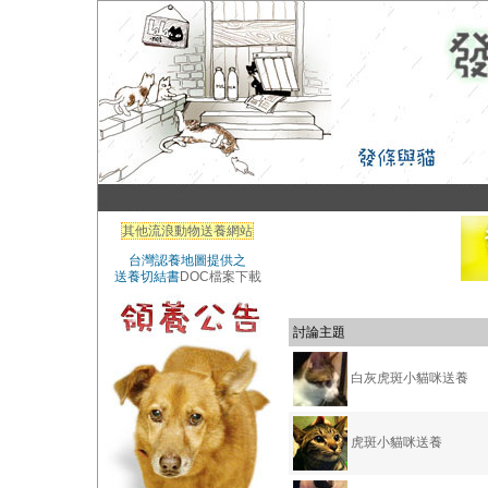
其他流浪動物送養網站
台灣認養地圖提供之
送養切結書
DOC檔案下載
討論主題
白灰虎斑小貓咪送養
虎斑小貓咪送養