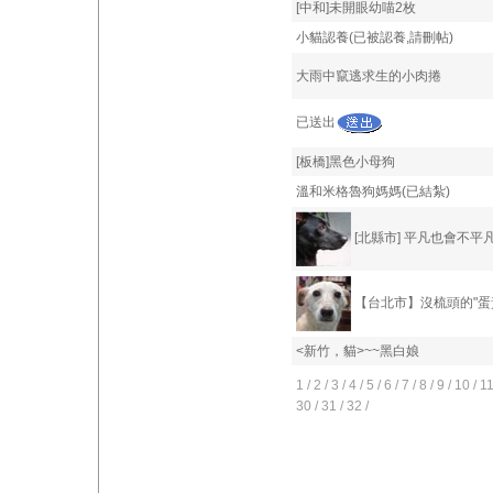
[中和]未開眼幼喵2枚
小貓認養(已被認養,請刪帖)
大雨中竄逃求生的小肉捲
已送出
[板橋]黑色小母狗
溫和米格魯狗媽媽(已結紮)
[北縣市] 平凡也會不平
【台北市】沒梳頭的"蛋
<新竹，貓>~~黑白娘
1
/
2
/
3
/
4
/
5
/
6
/
7
/
8
/
9
/
10
/
1
30
/
31
/
32
/