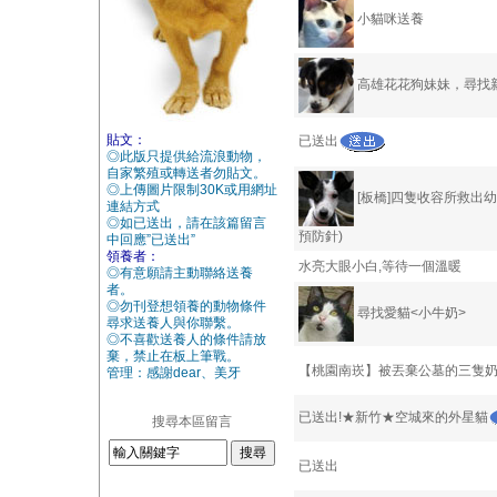
小貓咪送養
高雄花花狗妹妹，尋找
貼文：
已送出
◎此版只提供給流浪動物，
自家繁殖或轉送者勿貼文。
◎上傳圖片限制30K或用網址
[板橋]四隻收容所救出幼
連結方式
◎如已送出，請在該篇留言
預防針)
中回應”已送出”
領養者：
水亮大眼小白,等待一個溫暖
◎有意願請主動聯絡送養
者。
◎勿刊登想領養的動物條件
尋找愛貓<小牛奶>
尋求送養人與你聯繫。
◎不喜歡送養人的條件請放
棄，禁止在板上筆戰。
【桃園南崁】被丟棄公墓的三隻
管理：感謝dear、美牙
已送出!★新竹★空城來的外星貓
搜尋本區留言
已送出