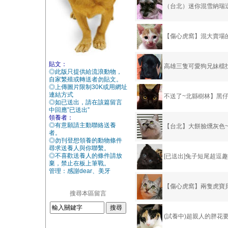
（台北）迷你混雪納瑞
【傷心虎窩】混大賣場的
貼文：
高雄三隻可愛狗兄妹檔
◎此版只提供給流浪動物，
自家繁殖或轉送者勿貼文。
◎上傳圖片限制30K或用網址
連結方式
不送了~北縣樹林】黑
◎如已送出，請在該篇留言
中回應”已送出”
領養者：
◎有意願請主動聯絡送養
【台北】大餅臉燻灰色
者。
◎勿刊登想領養的動物條件
尋求送養人與你聯繫。
◎不喜歡送養人的條件請放
[已送出]兔子短尾超逗
棄，禁止在板上筆戰。
管理：感謝dear、美牙
【傷心虎窩】兩隻虎寶貝
搜尋本區留言
(試養中)超親人的胖花