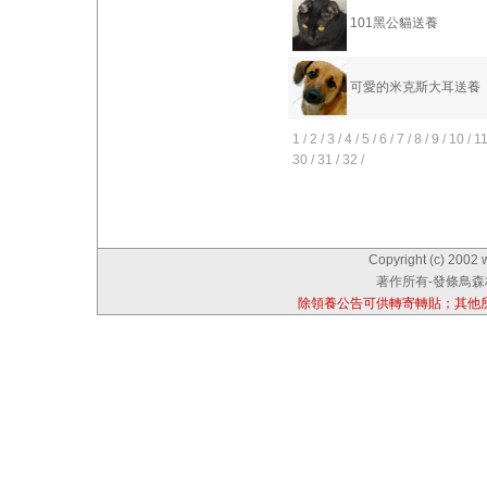
101黑公貓送養
可愛的米克斯大耳送養
1
/
2
/
3
/
4
/
5
/
6
/
7
/
8
/
9
/
10
/
1
30
/
31
/
32
/
Copyright (c) 2002 
著作所有-發條鳥森林
除領養公告可供轉寄轉貼；其他