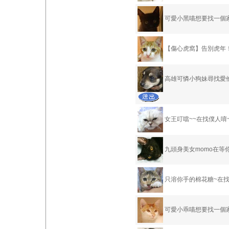
可愛小黑喵想要找一個
【傷心虎窩】告別虎年
高雄可憐小狗妹尋找愛
女王叮噹~~在找僕人唷~
九頭身美女momo在等
只溶你手的棉花糖~在找
可愛小乖喵想要找一個