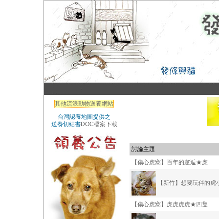
其他流浪動物送養網站
台灣認養地圖提供之
送養切結書
DOC檔案下載
討論主題
【傷心虎窩】百年的邂逅★虎
【新竹】想要玩伴的虎
【傷心虎窩】虎虎虎虎★四隻