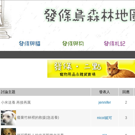
討論主題
發表人
回應
小米送養.再接再厲
jennifer
2
廢棄竹林裡的救援(急送養)
nicol妮可
3