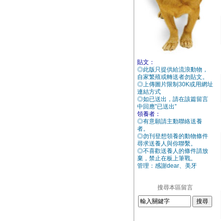
貼文：
◎此版只提供給流浪動物，
自家繁殖或轉送者勿貼文。
◎上傳圖片限制30K或用網址
連結方式
◎如已送出，請在該篇留言
中回應”已送出”
領養者：
◎有意願請主動聯絡送養
者。
◎勿刊登想領養的動物條件
尋求送養人與你聯繫。
◎不喜歡送養人的條件請放
棄，禁止在板上筆戰。
管理：感謝dear、美牙
搜尋本區留言