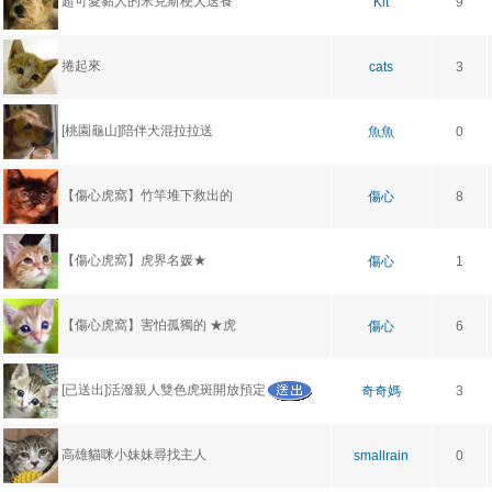
超可愛黏人的米克斯梗犬送養
Kit
9
捲起來
cats
3
[桃園龜山]陪伴犬混拉拉送
魚魚
0
【傷心虎窩】竹竿堆下救出的
傷心
8
【傷心虎窩】虎界名媛★
傷心
1
【傷心虎窩】害怕孤獨的 ★虎
傷心
6
[已送出]活潑親人雙色虎斑開放預定
奇奇媽
3
高雄貓咪小妹妹尋找主人
smallrain
0