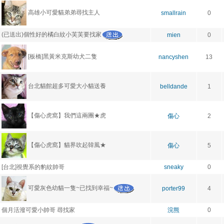
高雄小可愛貓弟弟尋找主人
smallrain
0
(已送出)個性好的橘白紋小芙芙要找家
mien
0
[板橋]黑黃米克斯幼犬二隻
nancyshen
13
台北貓館超多可愛大小貓送養
belldande
1
【傷心虎窩】我們這兩團★虎
傷心
2
【傷心虎窩】貓界吹起韓風★
傷心
5
[台北]視覺系的豹紋帥哥
sneaky
0
可愛灰色幼貓一隻~已找到幸福~
porter99
4
個月活潑可愛小帥哥 尋找家
浣熊
0