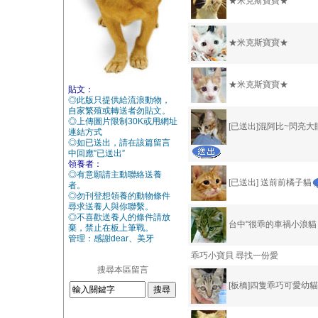
★米克斯寶寶★
★米克斯寶寶★
★米克斯寶寶★
貼文：
◎此版只提供給流浪動物，
自家繁殖或轉送者勿貼文。
◎上傳圖片限制30K或用網址
[已送出]混阿比~閃亮
連結方式
◎如已送出，請在該篇留言
中回應”已送出”
領養者：
◎有意願請主動聯絡送養
[已送出] 送前前橘子貓
者。
◎勿刊登想領養的動物條件
尋求送養人與你聯繫。
◎不喜歡送養人的條件請放
台中"很乖的車禍小浪貓
棄，禁止在板上筆戰。
管理：感謝dear、美牙
乖巧小寶貝 尋找一份愛
搜尋本區留言
[板橋]四隻乖巧可愛幼貓