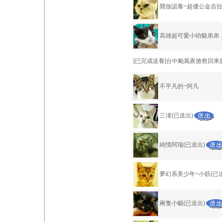
開放認養~超優公金吉拉
高雄超可愛小幼貓弟弟
[已完成送養]台中颱風夜搶救回來
不平凡的~阿凡
三渚(已送出)
純情阿瑞(已送出)
夢幻系美少年~小筋(已送
兩隻小貓(已送出)