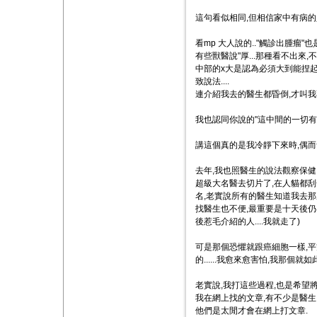
這句看似相同,但相信家中有病的人
看mp 大人說的.."觸診出腫瘤"
有些獸醫說"厚...那種看不出來,不要
中部的x大是認為必須大到能捏起來
致說法....
連介紹我去的醫生都昏倒,才叫我
我也認同你說的"這中間的一切有
講這個真的是我冷靜下來時,偶而
去年,我也照醫生的說法觀察保健
超級大名醫去切片了,在人貓都刮
名,老實說所有的醫生知道我去那裏
找醫生也不便,最重要是十天後仍
後惹毛介紹的人....我就走了)
可是那個恐懼就跟癌細胞一樣,平
的......我愈來愈害怕,我那個
老實說,我打這些過程,也是希望
我在網上找的文章,有不少是醫生
他們是太閒才會在網上打文章.