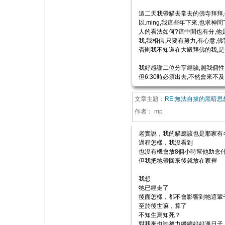
這二天我帶貓去常去的佛寺拜拜,但
以.ming,我這些年下來,也求神
人的看法如何?這中間也有分,他是
我,我相信,只要有努力,有心意,
否則我不知道在大殿拜佛的我,是
我好感謝二位分享經驗,照我個性,是還
但6:30時必須出去,不然會來不及...
文章主題：
RE:無法自拔的黑暗思
作者：
mp
老實說，我的貓應該也是那家有
過程怎樣，我沒看到
也沒有機會放8個小時幫他助念
但我把牠帶回來後就放在家裡
我想
牠已經走了
後面怎樣，都不會影響到牠這輩
至於後世嘛，算了
不知生焉知死？
對我來也許努力繼續好好過日子