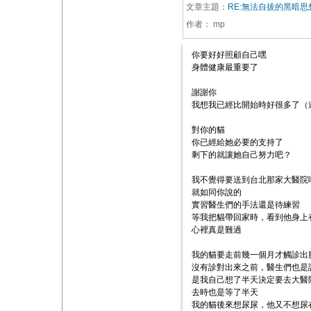
文章主題：
RE:無法自拔的黑暗思
作者：
mp
你要好好照顧自己嘿
身體健康最重要了
謝謝你
我想我已經比開始時好很多了（
對你的貓
你已經給她必要的支持了
剩下的就讓她自己努力吧？
我不覺得要送到台北那家大醫院
就如同你說的
實習醫生們的手法還是待練習
等我把貓帶回家時，看到他身上
心裡真是難過
我的貓要走前幾一個月才觸診出
沒有診對出來之前，醫生們也是
是我自己想了半天決定要去大醫
去時也是等了半天
我的貓後來想尿尿，他又不想尿