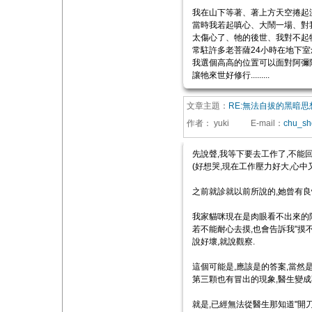
我在山下等著、著上方天空捲起
當時我若起嗔心、大鬧一場、對
太傷心了、牠的後世、我對不起
常駐許多老菩薩24小時在地下
我選個高高的位置可以面對阿彌
讓牠來世好修行.........
文章主題：
RE:無法自拔的黑暗思
作者：
yuki
E-mail
：
chu_sh
先說聲,我等下要去工作了,不能回
(好想哭,現在工作壓力好大,心中又
之前就診就以前所說的,她曾有良
我家貓咪現在是肉眼看不出來的階
若不能耐心去摸,也會告訴我"摸不
說好壞,就說觀察.
這個可能是,應該是的答案,當然
第三顆也有冒出的現象,醫生變成不
就是,已經無法從醫生那知道"開