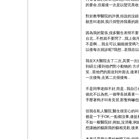
的要命,但最後一次是以蠻完美收場
對於教學醫院的評價,你說的沒錯
願意叫老師,我只得堅持我看的跟
因為我的緊張,佷多醫生表明不要
台北...不然就不要問了..;我
不是啊.....我去可以,貓能接受
以後每次就診呢?我想...若我在
我在X大醫院去了二次,其實一次
到碩士)看到他們對小動物的 方
笑...當他們的面送到外面去,後來
一次後悔,去第二次很後悔...
不是同學老師不好,而是...我
彼此不以為然,一個學長就看著一
手壓著狗才叫有見習,那隻狗嚇也
但我在私人醫院,醫生很安心的叫
都是一下子OK,一點都沒事,連捉都
不如一般醫院好,例如,沒消毒;例
想讓她的貓跟我的貓相見歡,後來,