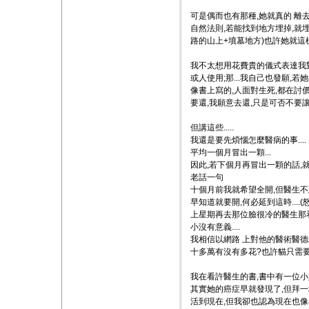
可是偶而也有那種,她就真的 離
自然法則,若能找到地方埋掉,就
路的山上+墳墓地方)也許她就這樣
我不太想用花費貴的儀式表達我對
或人使用;那...我自己也發願
像書上寫的,人面對生死,都在討價還
要還,我願意去還,只是可否不要讓
但講這些.....
我還是要先煩惱怎麼醫病的事....
平均一個月冒出一顆...
因此,若下個月再冒出一顆的話,就開
老話一句
十個月前我就希望全開,但醫生不
早知道就要開,何必延到這時....(怒
上星期再去那位臉很冷的醫生那看
小沒有意義....
我相信以網路 上對他的醫術醫德的讚
十多萬有沒有多花?也許貓只需
我在看許醫生的書,書中有一位小
其實她的癌症早就發現了,但拜一
活到現在,但我卻也認為現在也像