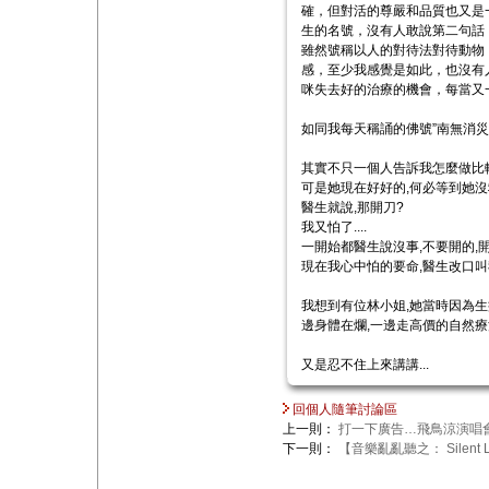
確，但對活的尊嚴和品質也又是
生的名號，沒有人敢說第二句話
雖然號稱以人的對待法對待動物
感，至少我感覺是如此，也沒有
咪失去好的治療的機會，每當又
如同我每天稱誦的佛號”南無消災
其實不只一個人告訴我怎麼做比較
可是她現在好好的,何必等到她沒
醫生就說,那開刀?
我又怕了....
一開始都醫生說沒事,不要開的,開
現在我心中怕的要命,醫生改口叫我
我想到有位林小姐,她當時因為生
邊身體在爛,一邊走高價的自然療法
又是忍不住上來講講...
回個人隨筆討論區
上一則：
打一下廣告…飛鳥涼演唱
下一則：
【音樂亂亂聽之： Silent Luc