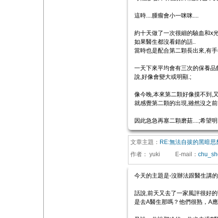
這時....腫瘤會小一咪咪....
約十天做了一次很細的驗血和x光
如果醫生都沒看錯的話..
當時也是配合第二顆長出來,有手
一天下來平均會有三次的保養品餵
說,好像會變大或明顯.;
像今晚,本來第二顆好像摸不到,
就感覺第二顆的出現,雖然沒之前的厚度,
因此急急再塞二顆磨菇....;希望
文章主題：
RE:無法自拔的黑暗思
作者：
yuki
E-mail
：
chu_sh
今天的主題是-沒辦法跟醫生講
話說,前天又去了一家風評很好的
是去A醫生那嗎？他們很熟，A