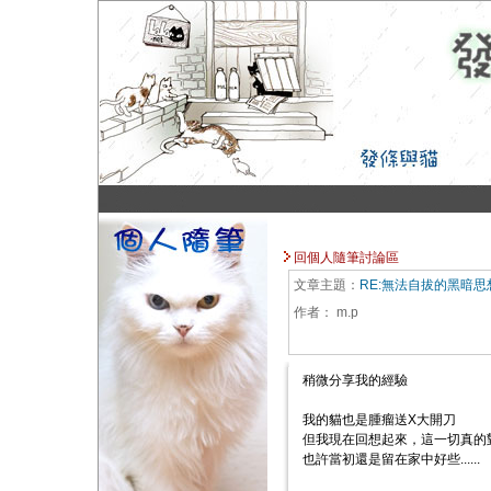
回個人隨筆討論區
文章主題：
RE:無法自拔的黑暗思
作者：
m.p
稍微分享我的經驗
我的貓也是腫瘤送X大開刀
但我現在回想起來，這一切真的
也許當初還是留在家中好些......