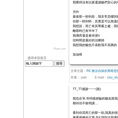
我覺得沒有比家還讓貓們安心的
另外
最後那一秒到前，我非常恐懼與
但那一秒到時，其實是可以熬過
我想說，死亡有其尊嚴之處，我
離那時已有半年了
我偶而還是會掉淚\r
但時間是最好的治療師
我想我的貓也不喜歡我不高興的
Plurk.com
加油唷
搜尋本區留言
文章主題：
RE:無法自拔的黑暗思
作者：
yuki
E-mail
：
chu_sh
TT_TT感謝~~~~(跪)
我也在等,等同樣經驗的貓友跟我
期待但不敢明講....
看到你寫死亡的那一刻,我真的很
再看發條的文章,也幻想N次我遇