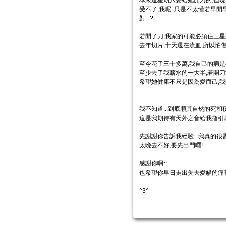
本來這星期六要給她開刀的,但現
受不了,我呢..只是不太懂若早
對...?
若開了刀,我家的可能必須住三星
去年切片,十天還在流血,所以怕傷口
至今花了三十多萬,我自己的病是
至少去了我薪水的一大半,若開刀當
希望她健康不只是因為愛而己,我的
我不知道...到底順其自然的死和積極
這是我期待有天外之音給我指引啊..
先謝謝你告訴我經驗...我真的很
太晚去不好,要先出門囉!
感謝你啊~
也希望你早日走出失去愛貓的痛苦
^3^