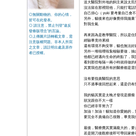
送大醫院對外地的飼主來說太煎
沒法留在那裡陪他，只能打電話
自己掛心（ yuki 要考量自己
◎無關動物的、你的心情，
另外，貓後來也好像覺得我拋棄
皆可在此發表。
對我生氣
◎ 請注意，禁止刊登”違反
發條版理念”的言論。
再來因為是教學醫院，所以是住
◎上傳圖片語轉載文章，需
經驗畢竟待累積
注意版權問題。非本人所寫
還有環境不夠安寧，貓也無法好
之文章，請註明出處及原作
另外一堆啦哩啦紮檢驗要做，抽血
者已授權。
他都已經邁向生命的終點了，我
看到那些每隔一兩小時就得做的
其實我也想過所有的醫療都是需
沒有要指責醫院的意思
只不過事後回想起來，還是仍有
我的貓其實是太晚才發現是腫瘤
狀況跟你不大一樣
你已經非常努力了
加油！加油！貓知道你愛她的，
要完全不責備自己很難，畢竟我
最後，醫療費其實滿龐大的，要
若是開刀後觀察後即可帶回家療