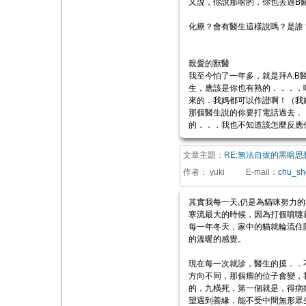
又說，你說那啥的，你也去過B
化療？會有醫生這樣說嗎？是誰
親愛的獸醫
我至今怕了一年多，就是拜A.
生，應該是你也有熟的．．．．
來的．我媽都可以作證啊！（我
那個醫生說的你要打電話過去．
的．．．我也不知道該怎麼反應
文章主題：
RE:無法自拔的黑暗思
作者：
yuki
E-mail
：
chu_sh
其實我每一天,仍是為貓咪努力
寒流最大的時候，因為打個噴嚏
每一年冬天，家中的貓就輪流住
的溫暖的感覺。
現在每一次就診，醫生的摸．．
方向不同，那個瘤的位子會變，
的，九橫死，第一個就是，得病
望遇到善緣，能不受中間無形眾