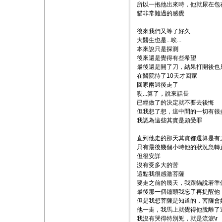
所以一抱他出來時，他就尿在包
貓非常難過的感覺
後來我們又等了好久
大醫生也是...唉...
本來說只是探測
後來還是覺得有些希望
最後還是開了刀，結果打開後也
在醫院待了10天才回家
回家兩週後走了
哎...算了，說來話長
已經做了的決定就不要去後悔
但我想了想，這中間的一切有很
我認為這些其實是頗受罪
直到他走的那天其實都還算是有
只有最後幾個小時他的狀況急轉
但很安詳
沒有受多大的苦
這點我很感激菩薩
要走之前的幾天，我跟貓說若準
最後那一個鐘頭我忘了再提醒他
但是我想菩薩是知道的，菩薩會
他一走，我馬上就覺得他脫離了
我沒有哭得特別兇，就是流淚\r