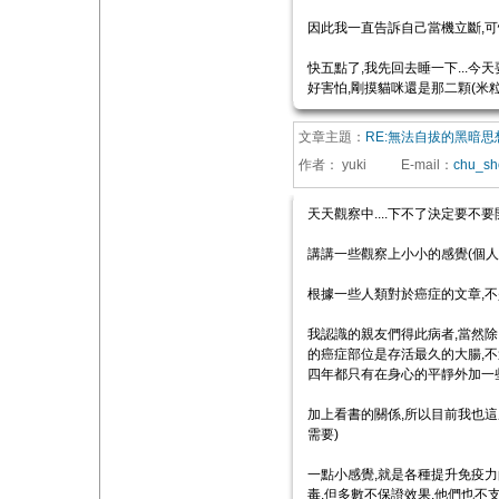
因此我一直告訴自己當機立斷,可惜
快五點了,我先回去睡一下...今天要
好害怕,剛摸貓咪還是那二顆(米粒大...
文章主題：
RE:無法自拔的黑暗思
作者：
yuki
E-mail
：
chu_sh
天天觀察中....下不了決定要不要開
講講一些觀察上小小的感覺(個人,
根據一些人類對於癌症的文章,不
我認識的親友們得此病者,當然除
的癌症部位是存活最久的大腸,不
四年都只有在身心的平靜外加一
加上看書的關係,所以目前我也這麼
需要)
一點小感覺,就是各種提升免疫力
毒,但多數不保證效果,他們也不支