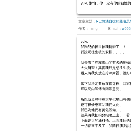
yuki, 別怕，你一定有你的韌性的
文章主題：
RE:無法自拔的黑暗思
作者：
ming
E-mail
：
w995
yuki:
我狗兒的後世被我搞砸了！！
我說明往生後的安排、、、、
我去看了在霧峰山間有名的動物
大失所望！其實我只是想往生後
辦人將我狗放在冷凍庫裡、說好哪
當下我決定要放在佛寺裡、回家
可以院內師傅有兩派意見、
所以我又尋得在太平七星山有個
也可很優惠幫助我們火化、
我已為他們有焚化設備、、
結果將我把狗兒抱著上山、一看
下面是大的油料桶、上面放個烤
一切都來不及了！我隨行朋友說算了！