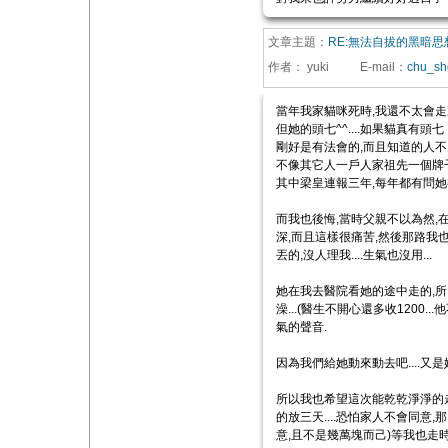
文章主題：
RE:無法自拔的黑暗思
作者：
yuki
E-mail
：
chu_sh
當年我家貓咪死時,我還不太會走
但她的頭七^^....如果貓真有頭七
剛好是有法會的,而且知道的人不
不像其它人一戶人家祖先一個牌
其中梁皇連報三年,每年都有問她有
而我也後悔,當時父親不以為然,
深,而且這樣很痛苦,然後那路我也
丟的,沒人理我....生氣也沒用...
她在我去醫院看她的途中走的,所
澡...(醫生不開心還多收1200.
氣的聲音.
因為我們給她動來動去吧....又是她
所以我也希望這次能乾乾淨淨的走
的放三天....恐怕家人不會同意,
意,且不是幾萬塊而己)等我也走