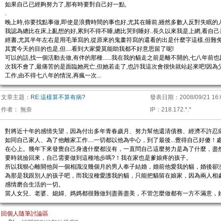
如果自己已經夠努力了,那有時要對自己好一點,
.
晚上時,你要找點事做,即使是浪費時間的事也好,尤其在睡前,雖然多數人反對失眠的
我認為總比在床上亂想的好,累到不得不睡,總比哭到睡好..長久以來我是上網,看自
經書,尤其半年左右是用毛筆寫的,從原來的鬼畫符寫的還看的出是什麼字這樣,但難免失控
其實今天的目的也是,但....看到大家愛莫能助我都不好意思留了呢!
可以的話,找一個活動去做,有伴的那種......我在我的貓走之前是離不開的,七八年前
次我不會了,最痛苦的是面臨她死亡,但她若走了,也許我這次會很快就站起來吧!因為
工作,由不得七八年的情況,再瘋一次...
文章主題：
RE:這樣算不算有病?
發表日期：
2008/09/21 16:
作者：
無奈
IP
：
218.172.*.*
對將近十年的感情失望，因為付出多年青春歲月、努力幫他還清債務、經濟不許忍
如同自己家人、為了他離家工作....一切都以他為中心，到了最後...覺得自己好傻
在心上。幾年下來發覺自己身邊什麼都沒有，一直問自己這麼努力是為了什麼，盡
要時就撿回來，自己需要做到這種地步嗎?！我在家也是爹娘疼的孩子。
所以我狠心離開他與一個相識沒幾個月的男人奉子結婚，婚前他愛我的貓，婚後卻
為那是我跟別人的孩子吧，而我沒種愛護我的貓，只能把貓留在娘家，因為兩人相
感情磨合生活的一切。
當人女兒、老婆、媳婦、媽媽都很難做到盡善盡美，不管怎麼做都有一方不滿意，
回個人隨筆討論區