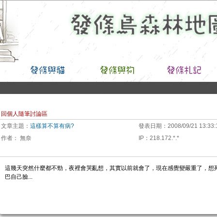
回個人隨筆討論區
文章主題：
這樣算不算有病?
發表日期：
2008/09/21 13:33:
作者：
無奈
IP
：
218.172.*.*
這幾天突然什麼都不勁，夜裡會哭亂想，其實以前就會了，現在感覺變嚴重了，想
巴自己臉...