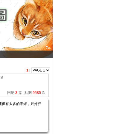
|
1
|
16
回應
3
篇 | 點閱
9585
次
死但有太多的牽絆，只好狂