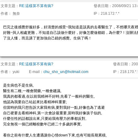
文章主題：
RE:這樣算不算有病?
發表日期：
2008/09/21 13:
作者：
無奈
IP
：
218.172.*.*
巴完之後感覺舒服好多，好清楚的感受~我知道是該真的去看醫生了，不然哪天夜
好難~與人相處更難，不知道自己該做什麼好，好像怎麼做都錯，為什麼?！沒辦法
了沒人懂，而且講了更加強自己錯的感覺。生病了嗎！
文章主題：
RE:這樣算不算有病?
發表日期：
200
作者：
yuki
E-mail
：
chu_sho_un@hotmail.com
IP
：
218.170.*.
是生病也不是生病,
醫生有二種,一種會開藥,一種會建議,
我真的都看過,在以前我精神不好時,先看了一般科的醫生,
他認為我要自己站起來比看精神科重要;
但當時的我只想告訴大家我有病,要對我好一點,好像也為了逃避
自己硬要去看精神科,第一次會診最重要,當時我好像孩子似的,
什麼任性的話都說出來,只要給我有壓力的事都反對,
完全無視一個已經離校數年已經二十多歲的事實,
看你之前有什麼人生遭遇讓你心情down下來,也有可能長期累積,