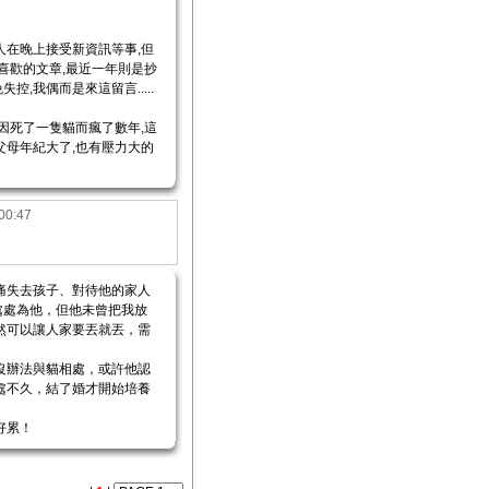
人在晚上接受新資訊等事,但
己喜歡的文章,最近一年則是抄
,我偶而是來這留言.....
也因死了一隻貓而瘋了數年,這
父母年紀大了,也有壓力大的
00:47
痛失去孩子、對待他的家人
！處處為他，但他未曾把我放
然可以讓人家要丟就丟，需
沒辦法與貓相處，或許他認
處不久，結了婚才開始培養
好累！