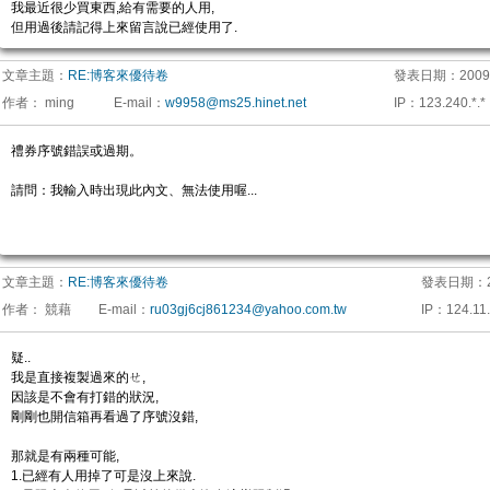
我最近很少買東西,給有需要的人用,
但用過後請記得上來留言說已經使用了.
文章主題：
RE:博客來優待卷
發表日期：
2009
作者：
ming
E-mail
：
w9958@ms25.hinet.net
IP
：
123.240.*.*
禮券序號錯誤或過期。
請問：我輸入時出現此內文、無法使用喔...
文章主題：
RE:博客來優待卷
發表日期：
作者：
競藉
E-mail
：
ru03gj6cj861234@yahoo.com.tw
IP
：
124.11.
疑..
我是直接複製過來的ㄝ,
因該是不會有打錯的狀況,
剛剛也開信箱再看過了序號沒錯,
那就是有兩種可能,
1.已經有人用掉了可是沒上來說.