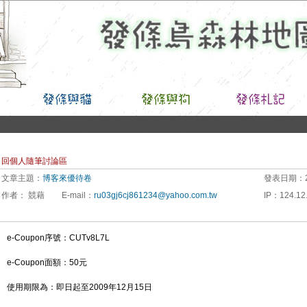
回個人隨筆討論區
文章主題：
博客來優待卷
發表日期：
作者：
競藉
E-mail
：
ru03gj6cj861234@yahoo.com.tw
IP
：
124.12.
e-Coupon序號：CUTv8L7L
e-Coupon面額：50元
使用期限為：即日起至2009年12月15日