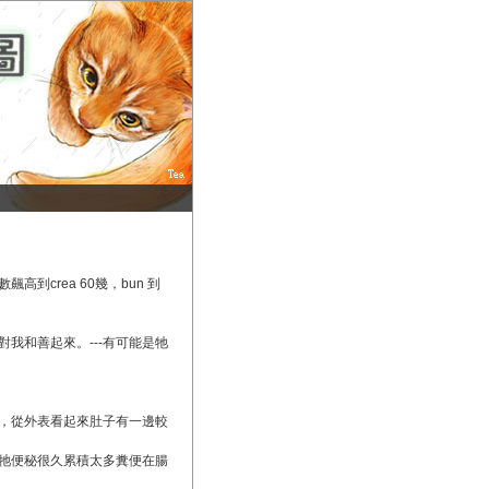
crea 60幾，bun 到
我和善起來。---有可能是牠
，從外表看起來肚子有一邊較
牠便秘很久累積太多糞便在腸