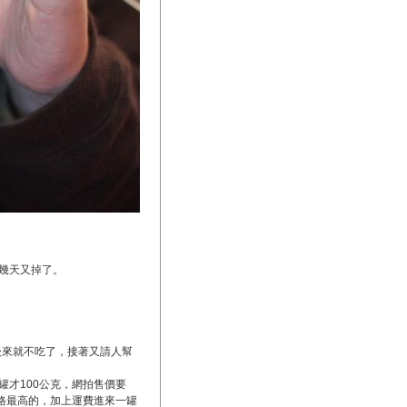
幾天又掉了。
後來就不吃了，接著又請人幫
才100公克，網拍售價要
格最高的，加上運費進來一罐