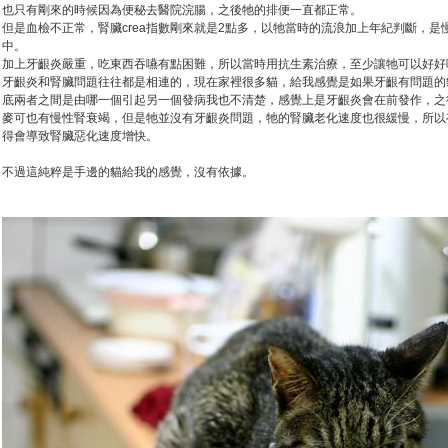
也只有剛來的時候因為便秘去醫院浣腸，之後牠的排便一直都正常。
但是血檢不正常，腎臟crea指數剛來就是2點多，以牠當時的流浪加上年紀判斷，
中。
加上牙齦炎嚴重，吃東西吞嚥有點困難，所以當時用抗生素治療，至少讓牠可以好好
牙齦炎和腎臟問題往往都是相連的，現在家裡很多貓，給我感覺是如果牙齦有問題的
底兩者之間是由哪一個引起另一個發病我也不清楚，感覺上是牙齦炎會在前發作，之
麥可也有慢性腎衰竭，但是牠並沒有牙齦炎問題，牠的腎臟老化速度也很緩慢，所以
得會導致腎臟惡化速度增快。
不過這純粹是手邊的貓給我的感覺，沒有依據。