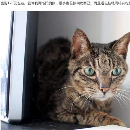
也要170元左右。就算我再摳門的餵，最多也是餵四次而已。而且還包括牠同時有吃