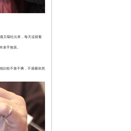
吞嚥又嘔吐出來，每天這樣奮
本束手無策。
牠比較不會不爽，不過藥依然