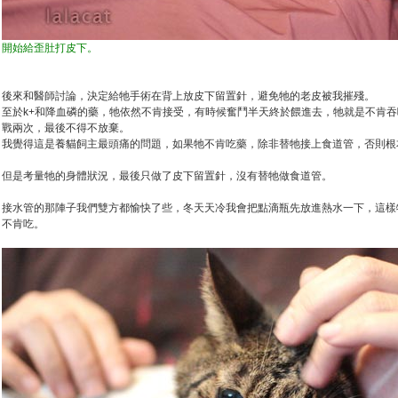
開始給歪肚打皮下。
後來和醫師討論，決定給牠手術在背上放皮下留置針，避免牠的老皮被我摧殘。
至於k+和降血磷的藥，牠依然不肯接受，有時候奮鬥半天終於餵進去，牠就是不肯
戰兩次，最後不得不放棄。
我覺得這是養貓飼主最頭痛的問題，如果牠不肯吃藥，除非替牠接上食道管，否則根
但是考量牠的身體狀況，最後只做了皮下留置針，沒有替牠做食道管。
接水管的那陣子我們雙方都愉快了些，冬天天冷我會把點滴瓶先放進熱水一下，這樣
不肯吃。