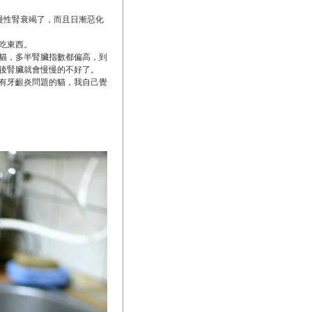
是慢性腎衰竭了，而且日漸惡化
吃東西。
貓，多半腎臟指數都偏高，到
後腎臟就會慢慢的不好了。
有牙齦炎問題的貓，我自己覺