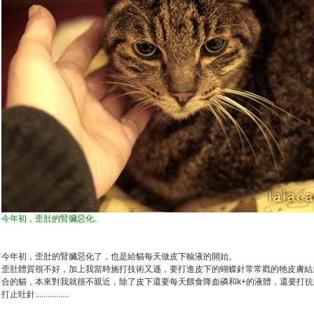
今年初，歪肚的腎臟惡化。
今年初，歪肚的腎臟惡化了，也是給貓每天做皮下輸液的開始。
歪肚體質很不好，加上我當時施打技術又遜，要打進皮下的蝴蝶針常常戳的牠皮膚結
合的貓，本來對我就很不親近，除了皮下還要每天餵食降血磷和k+的液體，還要打
打止吐針................