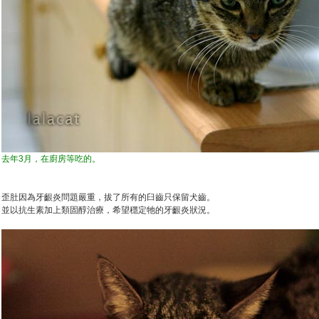
去年3月，在廚房等吃的。
歪肚因為牙齦炎問題嚴重，拔了所有的臼齒只保留犬齒。
並以抗生素加上類固醇治療，希望穩定牠的牙齦炎狀況。