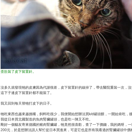
歪肚裝了皮下留置針。
沒多久就發現牠的皮膚因為代謝很差，皮下留置針的線掉了，帶去醫院重裝一次，沒
這下子連皮下留置針都不能裝了。
我又回到每天替牠打皮下的日子。
牠吃東西也越來越挑嘴，飼料吃很少，我便開始想辦法買k/d罐頭餵，一開始肯吃，
我從日本買北國製造的魚肉腎臟罐頭，也是吃一陣又不吃。
剛好一個貓友寄來德國的豬肉腎臟罐，牠竟然很喜歡，查了一下價錢，我的媽呀，一罐
200元，於是想辦法請人幫忙從日本買進來，可是它也是所有我看過的腎臟罐頭中價