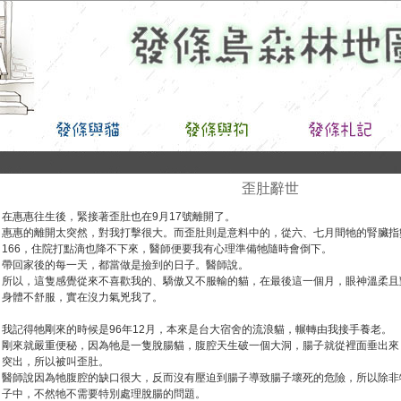
歪肚辭世
在惠惠往生後，緊接著歪肚也在9月17號離開了。
惠惠的離開太突然，對我打擊很大。而歪肚則是意料中的，從六、七月間牠的腎臟指數飆高到
166，住院打點滴也降不下來，醫師便要我有心理準備牠隨時會倒下。
帶回家後的每一天，都當做是撿到的日子。醫師說。
所以，這隻感覺從來不喜歡我的、驕傲又不服輸的貓，在最後這一個月，眼神溫柔且對
身體不舒服，實在沒力氣兇我了。
我記得牠剛來的時候是96年12月，本來是台大宿舍的流浪貓，輾轉由我接手養老。
剛來就嚴重便秘，因為牠是一隻脫腸貓，腹腔天生破一個大洞，腸子就從裡面垂出來
突出，所以被叫歪肚。
醫師說因為牠腹腔的缺口很大，反而沒有壓迫到腸子導致腸子壞死的危險，所以除非
子中，不然牠不需要特別處理脫腸的問題。