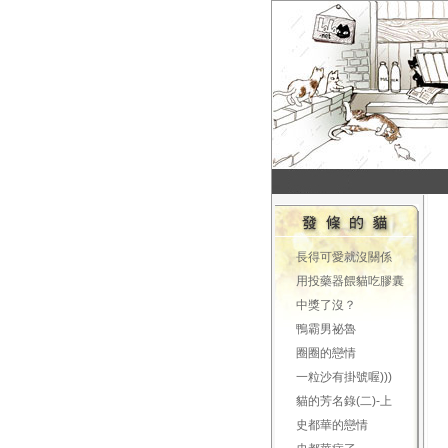
長得可愛就沒關係
用投藥器餵貓吃膠囊
中獎了沒？
鴨霸男祕魯
圈圈的戀情
一粒沙有掛號喔)))
貓的芳名錄(二)-上
史都華的戀情