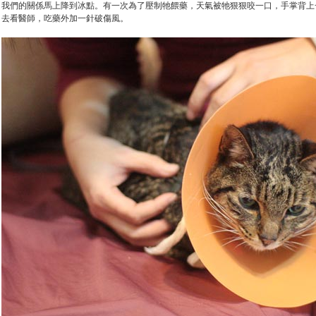
我們的關係馬上降到冰點。有一次為了壓制牠餵藥，天氣被牠狠狠咬一口，手掌背上
去看醫師，吃藥外加一針破傷風。