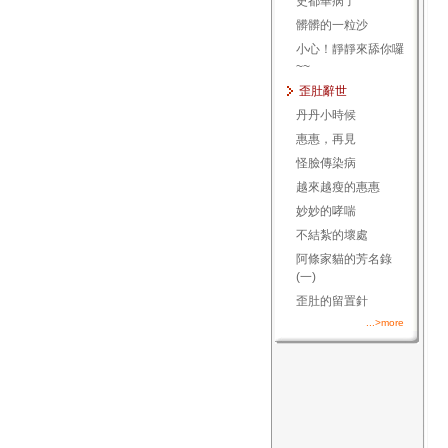
史都華病了
髒髒的一粒沙
小心！靜靜來舔你囉
~~
歪肚辭世
丹丹小時候
惠惠，再見
怪臉傳染病
越來越瘦的惠惠
妙妙的哮喘
不結紮的壞處
阿條家貓的芳名錄
(一)
歪肚的留置針
...>more