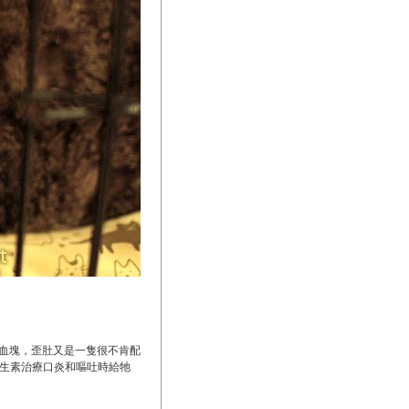
血塊，歪肚又是一隻很不肯配
抗生素治療口炎和嘔吐時給牠