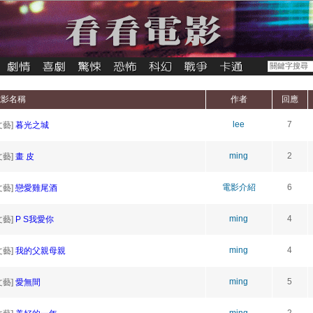
電影名稱
作者
回應
lee
7
文藝]
暮光之城
ming
2
文藝]
畫 皮
電影介紹
6
文藝]
戀愛雞尾酒
ming
4
文藝]
P S我愛你
ming
4
文藝]
我的父親母親
ming
5
文藝]
愛無間