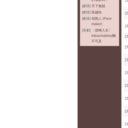
[
[劇情]
天下無賊
[劇情]
張越桂
[
[劇情]
領跑人 (Pace
maker)
[
[喜劇]
〈逆轉人生〉
Intouchables/觸
[
不可及
[
[
[
[
[
[
[