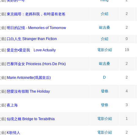
ming
2
文藝]
美好的一年
介紹
2
文藝]
東京鐵塔：老媽和我，有時還有老爸
歐吉桑
2
文藝]
明日的記憶 - Memories of Tomorrow
文藝]
口白人生 Stranger than Fiction
介紹
0
電影介紹
19
文藝]
愛是您•愛是我 Love Actually
歐吉桑
2
文藝]
巴黎拜金女 Priceless (Hors De Prix)
D
2
文藝]
Marie Antoinette(瑪麗皇后)
發條
4
文藝]
戀愛沒有假期 The Holiday
發條
3
文藝]
夜上海
電影介紹
1
文藝]
仙境之橋 Bridge to Terabithia
電影介紹
2
文藝]
K歌情人