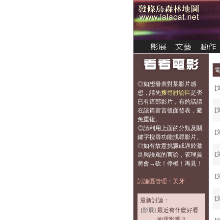
◎如想發表對某影片感
[
想，
請先
搜尋討論區
是否
已有這部影片，有的話請
[
在該篇留言後面發表，避
免重複
。
◎請利用上面的分類及關
[
鍵字搜尋功能找尋影片。
◎如有故意挑釁或過於激
[
進與謾罵的言論，管理員
將會→砍！停權！再見！
[
討論區管理：美牙
[
最新討論：
[影展]
最近有什麼好看
的電影嗎？