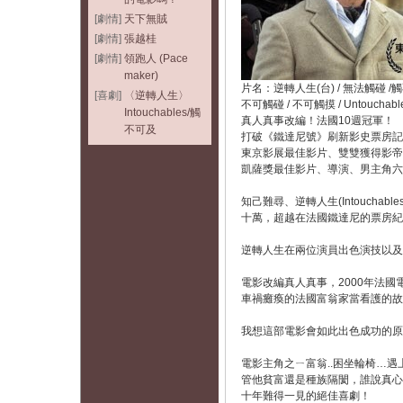
[劇情]
天下無賊
[劇情]
張越桂
[劇情]
領跑人 (Pace
maker)
片名：逆轉人生(台) / 無法觸碰 /觸
[喜劇]
〈逆轉人生〉
不可觸碰 / 不可觸摸 / Untouchable
Intouchables/觸
真人真事改編！法國10週冠軍！
不可及
打破《鐵達尼號》刷新影史票房記
東京影展最佳影片、雙雙獲得影帝
凱薩獎最佳影片、導演、男主角六
知己難尋、逆轉人生(Intoucha
十萬，超越在法國鐵達尼的票房紀錄
逆轉人生在兩位演員出色演技以及
電影改編真人真事，2000年法
車禍癱瘓的法國富翁家當看護的故事
我想這部電影會如此出色成功的原
電影主角之ㄧ富翁..困坐輪椅…
管他貧富還是種族隔閡，誰說真心
十年難得一見的絕佳喜劇！