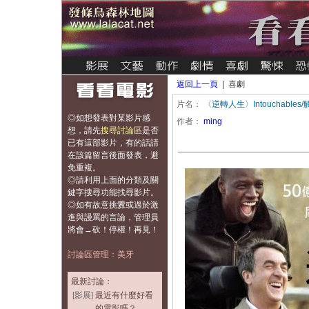
返回上一頁
| 喜劇
片名：
〈逆轉人生〉Intouchables
◎如想發表對某影片感
作者：
ming
想，
請先
搜尋討論區
是否
已有這部影片，有的話請
在該篇留言後面發表，避
免重複
。
◎請利用上面的分類及關
鍵字搜尋功能找尋影片。
◎如有故意挑釁或過於激
進與謾罵的言論，管理員
將會→砍！停權！再見！
討論區管理：美牙
最新討論：
[影展]
最近有什麼好看
的電影嗎？