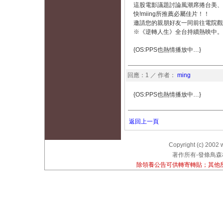
這股電影議題討論風潮席捲台美、
快!miing所推薦必屬佳片！！
邀請您的親朋好友一同前往電院觀
※《逆轉人生》全台持續熱映中。
{OS:PPS也熱情播放中…}
回應：1 ／ 作者：
ming
{OS:PPS也熱情播放中…}
返回上一頁
Copyright (c) 2002 
著作所有-發條鳥森林
除領養公告可供轉寄轉貼；其他