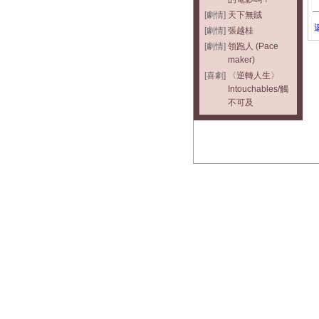
[劇情]
天下無賊
[劇情]
張越桂
[劇情]
領跑人 (Pace
maker)
[喜劇]
〈逆轉人生〉
Intouchables/觸
不可及