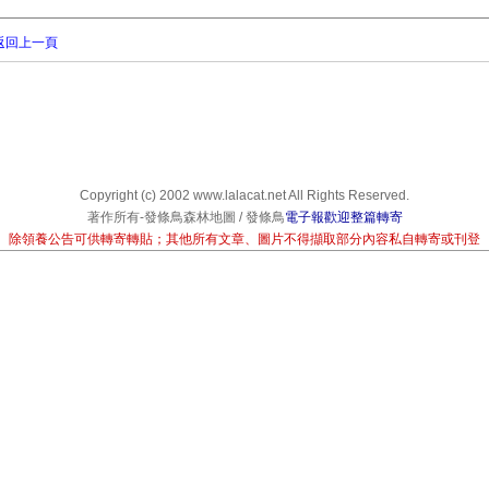
返回上一頁
Copyright (c) 2002 www.lalacat.net All Rights Reserved.
著作所有-發條鳥森林地圖 / 發條鳥
電子報歡迎整篇轉寄
除領養公告可供轉寄轉貼；其他所有文章、圖片不得擷取部分內容私自轉寄或刊登