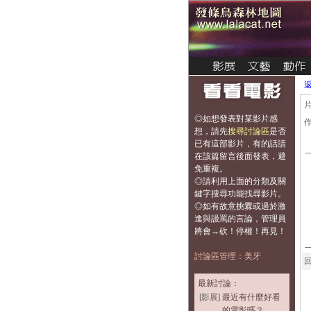
◎如想發表對某影片感
想，
請先
搜尋討論區
是否
已有這部影片，有的話請
在該篇留言後面發表，避
免重複
。
◎請利用上面的分類及關
鍵字搜尋功能找尋影片。
◎如有故意挑釁或過於激
進與謾罵的言論，管理員
將會→砍！停權！再見！
討論區管理：美牙
回
最新討論：
[影展]
最近有什麼好看
的電影嗎？