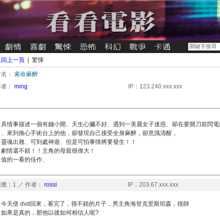
返回上一頁
| 驚悚
片名：
索命麻醉
作者：
ming
IP：123.240.xxx.xxx
具情事描述一個有錢小開、天生心臟不好、遇到一美麗女子迷惑、卻在要開刀前閃電
、來到換心手術台上的他，卻發現自己接受全身麻醉，卻意識清醒，
靈魂出翹、可到處神遊、但是可怕事情將要發生！！
劇情還不錯！！主角的母親很偉大！
值的一看的佳作、
應：1 ／ 作者：
rossi
IP：203.67.xxx.xxx
今天借 dvd回來，看完了，很不錯的片子，男主角海登克里斯坦森，很帥
如果是真的，那他以後如何相信人呢?