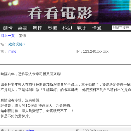
返回上一頁
| 驚悚
片名：
致命玩笑 2
作者：
ming
IP：123.240.xxx.xxx
時隔六年，恐怖殺人卡車司機又回來啦! ...
四個狂妄年輕人在前往拉斯維加斯演唱會的半路上，車子拋錨了，於是决定去偷一輛
不是別人，正是綽號叫做『生鏽鐵釘』的卡車司機.... 他們預料不到自己將付出的是
劇情沒有冷場、沒有抄襲、
評價是：壞人的 I Q很高 神通廣大、九命怪貓、
編劇很討厭、壞人夠變態了、命真硬死不了！！
算是不錯的驚悚片、