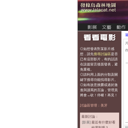
◎如想發表對某影片感
想，
請先
搜尋討論區
是否
已有這部影片，有的話請
在該篇留言後面發表，避
免重複
。
◎請利用上面的分類及關
鍵字搜尋功能找尋影片。
◎如有故意挑釁或過於激
進與謾罵的言論，管理員
將會→砍！停權！再見！
討論區管理：美牙
最新討論：
[影展]
最近有什麼好看
的電影嗎？