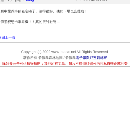
應：1 ／ 作者：
ming
IP：123.240.xxx.xxx
劇中愛惹事的狂妄痞子、演得很好、他的下場也合理啦！
但那變態卡車司機！！真的很討厭說....
返回上一頁
Copyright (c) 2002 www.lalacat.net All Rights Reserved.
著作所有-發條鳥森林地圖 / 發條鳥
電子報歡迎整篇轉寄
除領養公告可供轉寄轉貼；其他所有文章、圖片不得擷取部分內容私自轉寄或刊登