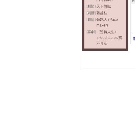
回
[劇情]
天下無賊
[劇情]
張越桂
[劇情]
領跑人 (Pace
maker)
[喜劇]
〈逆轉人生〉
Intouchables/觸
不可及