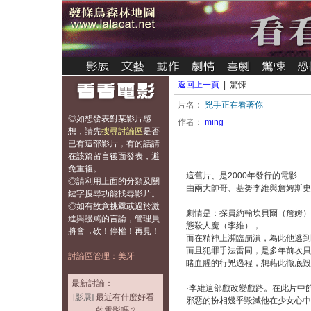
返回上一頁
| 驚悚
片名：
兇手正在看著你
◎如想發表對某影片感
作者：
ming
想，
請先
搜尋討論區
是否
已有這部影片，有的話請
在該篇留言後面發表，避
免重複
。
這舊片、是2000年發行的電影
◎請利用上面的分類及關
由兩大帥哥、基努李維與詹姆斯史
鍵字搜尋功能找尋影片。
◎如有故意挑釁或過於激
劇情是：探員約翰坎貝爾（詹姆）
進與謾罵的言論，管理員
態殺人魔（李維），
將會→砍！停權！再見！
而在精神上瀕臨崩潰，為此他逃到
而且犯罪手法雷同，是多年前坎貝
討論區管理：美牙
睹血腥的行兇過程，想藉此徹底毀了
最新討論：
·李維這部戲改變戲路。在此片中
[影展]
最近有什麼好看
邪惡的扮相幾乎毀滅他在少女心中
的電影嗎？