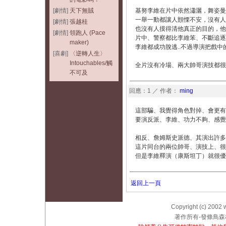
[劇情]
天下無賊
基努李維在片中依然瀟灑，舞姿曼
一舉一動都讓人顫慄不安，沒有人
[劇情]
張越桂
也沒有人摸得清他真正的目的，他
[劇情]
領跑人 (Pace
片中、警察都比李維笨、不斷追逐
maker)
李維都成功脫逃..不過導演把戲中
[喜劇]
〈逆轉人生〉
Intouchables/觸
全片沒有冷場、兩大帥哥演技都很讚
不可及
回應：1 ／ 作者：
ming
這部騙、我覺得角色對掉、會更有
要演反派、李維、功力不夠、感覺壞
相反、詹姆斯史派德、其演出許多
這片同台的兩位帥哥、演技上、很
但是李維釋演（康斯坦丁）就很優、有
返回上一頁
Copyright (c) 2002 
著作所有-發條鳥森林