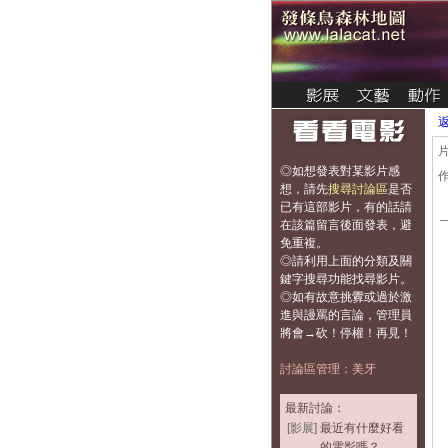
◎如想發表對某影片感
想，
請先
搜尋討論區
是否
已有這部影片，有的話請
在該篇留言後面發表，避
免重複
。
◎請利用上面的分類及關
鍵字搜尋功能找尋影片。
◎如有故意挑釁或過於激
進與謾罵的言論，管理員
將會→砍！停權！再見！
討論區管理：美牙
最新討論：
[影展]
最近有什麼好看
的電影嗎？