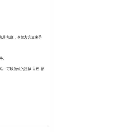
無影無蹤，令警方完全束手
手。
一可以信賴的證據-自己-都