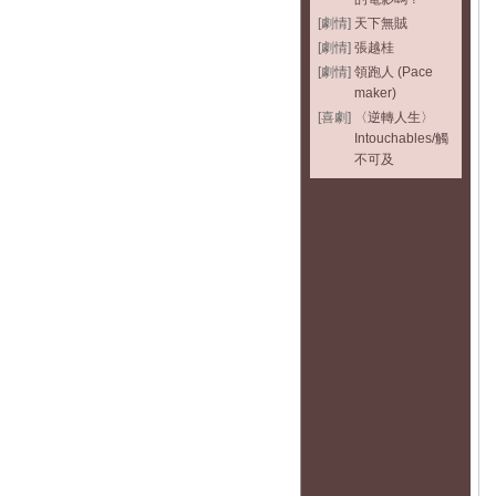
[劇情]
天下無賊
[劇情]
張越桂
[劇情]
領跑人 (Pace
maker)
[喜劇]
〈逆轉人生〉
Intouchables/觸
不可及