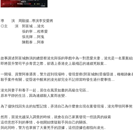
導 演 周顯揚...導演李安愛將
◎主 演 郭富城 ....淩光
張鈞寧 ....程希愛
張兆輝 ....阿鬼
陳觀泰 ....阿泰
故事講述郭富城飾演的總督察淩光與張鈞寧戲中為一對恩愛夫妻，淩光是一名重案組
即將晉升警司平步青雲之際，卻遇上香港史上最殘忍的連續兇殺案...
一開場、員警阿泰遇害，警方趕到現場時，發現督察(郭富城飾)受傷昏迷，種種跡象
殺手案件有關，從昏迷中醒來的淩光卻完全不記得當時發生過什麼事情....
淩光與妻子和養子一起，居住在風景如畫的高級住宅區...
原本平靜的生活，因為連續殺人案而改變..
為了儘快找回失去的短暫記憶，弄清自己為什麼會出現在案發現場，淩光帶領同事努力
然而，當淩光越深入調查的時候，就會在自己家裏發現一些詭異的線索
這些意想不到的事情，令他開始懷疑殺手與自己的關係、
與此同時，警方也掌握了大量兇手的證據，這些證據也都指向凌光..