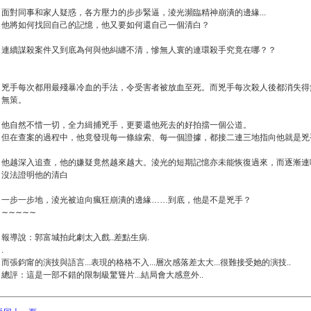
面對同事和家人疑惑，各方壓力的步步緊逼，淩光瀕臨精神崩潰的邊緣...
他將如何找回自己的記憶，他又要如何還自己一個清白？
連續謀殺案件又到底為何與他糾纏不清，慘無人寰的連環殺手究竟在哪？？
兇手每次都用最殘暴冷血的手法，令受害者被放血至死。而兇手每次殺人後都消失得
無策。
他自然不惜一切，全力緝捕兇手，更要還他死去的好拍擋一個公道。
但在查案的過程中，他竟發現每一條線索、每一個證據，都接二連三地指向他就是兇
他越深入追查，他的嫌疑竟然越來越大。淩光的短期記憶亦未能恢復過來，而逐漸連唯
沒法證明他的清白
一步一步地，淩光被迫向瘋狂崩潰的邊緣……到底，他是不是兇手？
∼∼∼∼∼
報導說：郭富城拍此劇太入戲..差點生病.
.
而張鈞甯的演技與語言...表現的格格不入...層次感落差太大...很難接受她的演技..
總評：這是一部不錯的限制級驚聳片...結局會大感意外..