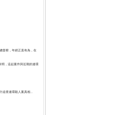
總督察，年經正直有為，在
表明，這起案件與近期的連環
追查連環殺人案真相...