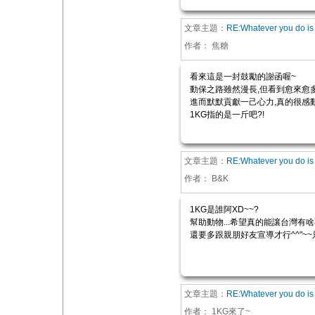
文章主題：
RE:Whatever you do is 
作者：
焦糖
看來這是一封鼓勵的謝函喔~
動保之路雖然漫長,但看到愈來愈
進而默默貢獻一己心力,真的很感
1KG指的是一斤吧?!
文章主題：
RE:Whatever you do is 
作者：
B&K
1KG是誰阿XD~~?
幫助動物...希望真的能讓台灣有啥不同.
還要多跟親朋好友宣導才行^^"~~只
文章主題：
RE:Whatever you do is 
作者：
1KG來了~