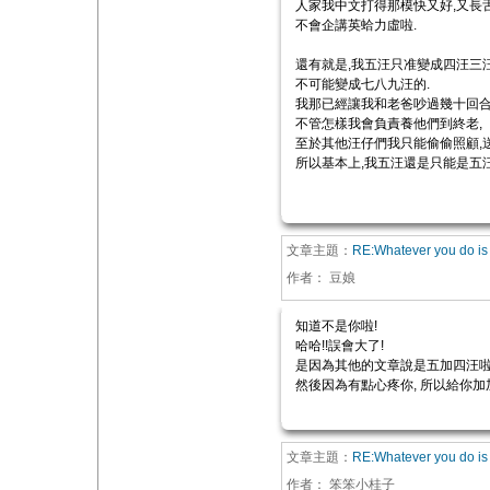
人家我中文打得那模快又好,又長
不會企講英蛤力虛啦.
還有就是,我五汪只准變成四汪三汪
不可能變成七八九汪的.
我那已經讓我和老爸吵過幾十回合
不管怎樣我會負責養他們到終老,
至於其他汪仔們我只能偷偷照顧,送
所以基本上,我五汪還是只能是五汪
文章主題：
RE:Whatever you do is 
作者：
豆娘
知道不是你啦!
哈哈!!誤會大了!
是因為其他的文章說是五加四汪
然後因為有點心疼你, 所以給你加加油
文章主題：
RE:Whatever you do is 
作者：
笨笨小桂子