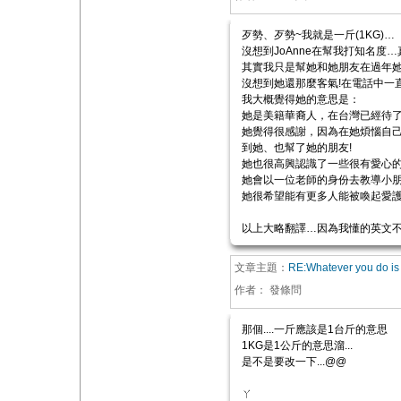
歹勢、歹勢~我就是一斤(1KG)…
沒想到JoAnne在幫我打知名度
其實我只是幫她和她朋友在過年她
沒想到她還那麼客氣!在電話中一
我大概覺得她的意思是：
她是美籍華裔人，在台灣已經待了
她覺得很感謝，因為在她煩惱自己
到她、也幫了她的朋友!
她也很高興認識了一些很有愛心的
她會以一位老師的身份去教導小朋
她很希望能有更多人能被喚起愛護
以上大略翻譯…因為我懂的英文不
文章主題：
RE:Whatever you do is 
作者：
發條問
那個....一斤應該是1台斤的意思
1KG是1公斤的意思溜...
是不是要改一下...@@
ㄚ