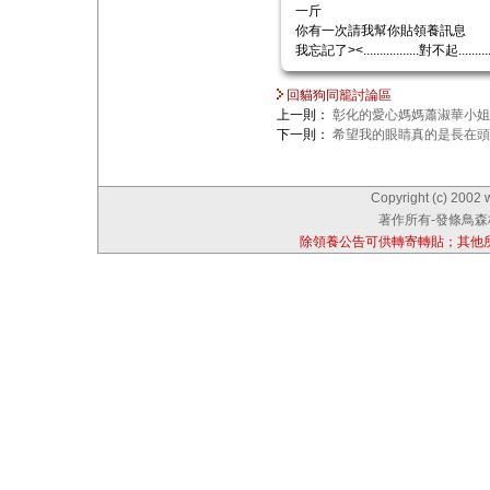
一斤
你有一次請我幫你貼領養訊息
我忘記了><.................對不起..........
回貓狗同籠討論區
上一則：
彰化的愛心媽媽蕭淑華小姐
下一則：
希望我的眼睛真的是長在頭
Copyright (c) 2002 
著作所有-發條鳥森林
除領養公告可供轉寄轉貼；其他