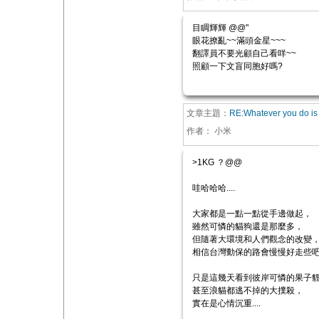
目睭輝輝 @@"
眼花撩亂~~滿頭金星~~~
翻譯員不要光顧自己看咩~~
照顧一下文盲同胞好嗎?
文章主題：
RE:Whatever you do is 
作者：
小米
>1KG ？@@
哇哈哈哈....
大家都是一點一點從手邊做起，
雖然可憐的貓狗還是那麼多，
但隨著大環境和人們觀念的改變
相信台灣動保的路會慢慢好走些
只是這幾天看到彼岸可憐的果子
甚至浪貓都逃不掉的大撲殺，
實在是心情沉重....