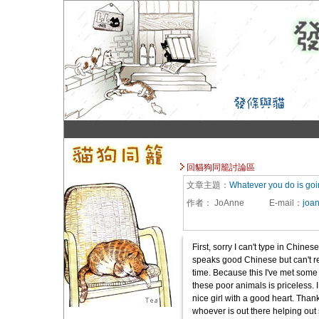
回貓狗同籠討論區
文章主題：
Whatever you do is goi
作者：
JoAnne
E-mail
：
joa
First, sorry I can't type in Chin
speaks good Chinese but can't re
time. Because this I've met some
these poor animals is priceless. I
nice girl with a good heart. Thank
whoever is out there helping out