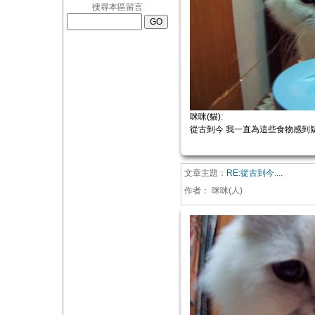
搜尋本區留言
咪咪(貓):
從古到今 我一直為這些食物感到
文章主題：
RE:從古到今....
作者：
咪咪(人)