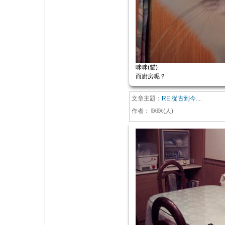
咪咪(貓):
而廚房呢？
文章主題：
RE:從古到今....
作者：
咪咪(人)