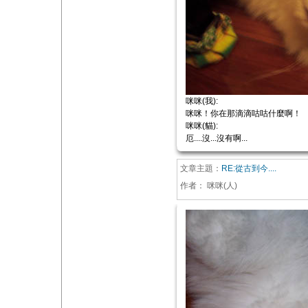
咪咪(我):
咪咪！你在那滴滴咕咕什麼啊！
咪咪(貓):
厄....沒...沒有啊...
文章主題：
RE:從古到今....
作者：
咪咪(人)