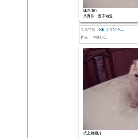
咪咪(貓):
其實你一定不知道...
文章主題：
RE:從古到今....
作者：
咪咪(人)
接上篇圖片