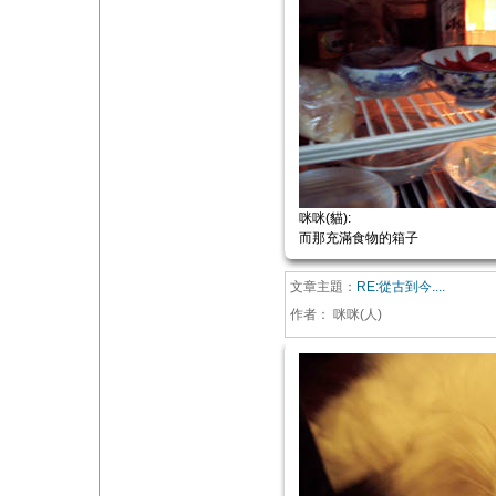
咪咪(貓):
而那充滿食物的箱子
文章主題：
RE:從古到今....
作者：
咪咪(人)