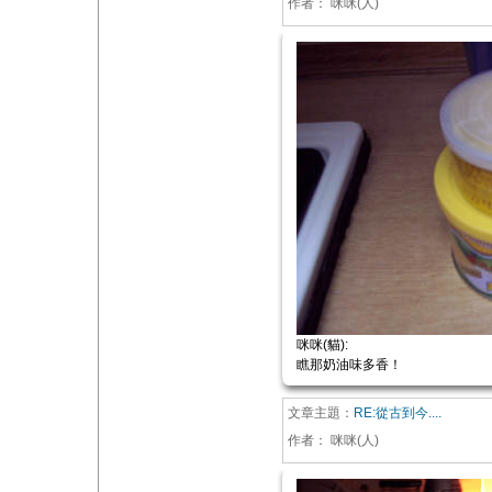
作者：
咪咪(人)
咪咪(貓):
瞧那奶油味多香！
文章主題：
RE:從古到今....
作者：
咪咪(人)