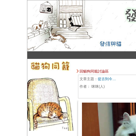
回貓狗同籠討論區
文章主題：
從古到今....
作者：
咪咪(人)