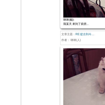
咪咪(貓):
我某天 來到了廚房...
文章主題：
RE:從古到今....
作者：
咪咪(人)