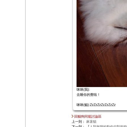
咪咪(我):
去睡你的覺啦！
咪咪(貓):ZzZzZzZzZzZzZz
回貓狗同籠討論區
上一則：
麻薯貓
下一則：
【人類無聊的動作但對狗狗