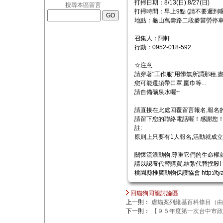
打掃日期：8/13(日).8/27(日)
搜尋本區留言
打掃時間：早上9點 (請不要遲到喔
地點：龜山萬壽路二段麥當勞停
召集人：阿軒
行動：0952-018-592
☆注意
請穿著"工作服"用髒無所謂那種
您可能還須帶口罩,圍巾等...
請自備礦泉水喔~
請直接在此處回覆留言報名,報名的
請留下您的聯絡電話喔！感謝您！
註:
原則上只要有1人報名,活動就成立
關懷流浪動物,尊重它們的生命權
請以認養代替購買,結紮代替撲殺!
桃園縣推廣動物保護協會 http://tyac
回貓狗同籠討論區
上一則：
虐貓案列維基百科條目（由
下一則：
【９５年度第一次台中市政