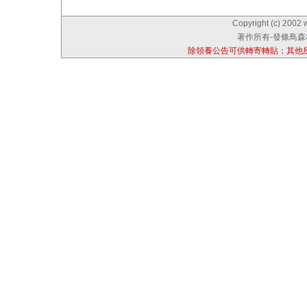
Copyright (c) 2002 
著作所有-發條鳥森林
除領養公告可供轉寄轉貼；其他