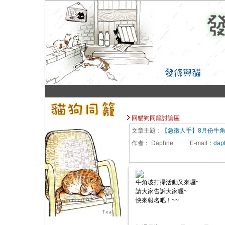
回貓狗同籠討論區
文章主題：
【急徵人手】8月份牛
作者：
Daphne
E-mail
：
dap
牛角坡打掃活動又來囉~
請大家告訴大家喔~
快來報名吧！~~