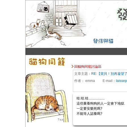
回貓狗同籠討論區
文章主題：
RE:【寶貝！別再凝望
作者：
emma
E-mail
：
laisse
哇.哇.哇...................
這些棄養狗狗的人一定會下地獄.
一定要安樂死嗎?
不能等人認養嗎?