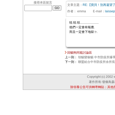
搜尋本區留言
文章主題：
RE:【寶貝！別再凝望
作者：
emma
E-mail
：
laisse
哇.哇.哇........................
他們一定會有報應.
而且一定會下地獄ㄉ.
回貓狗同籠討論區
上一則：
領貓變偷貓 中市防疫所爆
下一則：
聯盟給台中市防疫所余所長
Copyright (c) 2002 
著作所有-發條鳥森林
除領養公告可供轉寄轉貼；其他