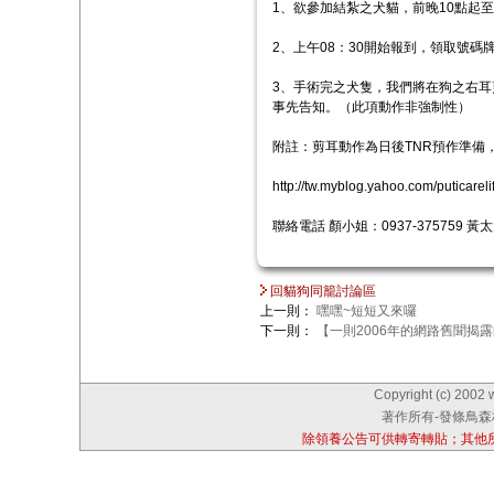
1、欲參加結紮之犬貓，前晚10點起
2、上午08：30開始報到，領取號
3、手術完之犬隻，我們將在狗之右
事先告知。（此項動作非強制性）
附註：剪耳動作為日後TNR預作準備，
http://tw.myblog.yahoo.com/puticare
聯絡電話 顏小姐：0937-375759 黃太太
回貓狗同籠討論區
上一則：
嘿嘿~短短又來囉
下一則：
【一則2006年的網路舊聞揭
Copyright (c) 2002 
著作所有-發條鳥森林
除領養公告可供轉寄轉貼；其他