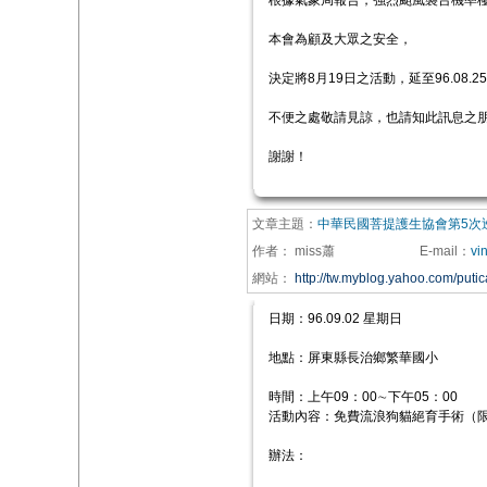
根據氣象局報告，強烈颱風襲台機率
本會為顧及大眾之安全，
決定將8月19日之活動，延至96.08.2
不便之處敬請見諒，也請知此訊息之
謝謝！
文章主題：
中華民國菩提護生協會第5次
作者：
miss蕭
E-mail
：
vi
網站：
http://tw.myblog.yahoo.com/puti
日期：96.09.02 星期日
地點：屏東縣長治鄉繁華國小
時間：上午09：00∼下午05：00
活動內容：免費流浪狗貓絕育手術（
辦法：