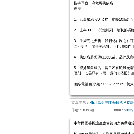
指導單位：高雄縣防疫所
辦法：
1、欲參加結紮之犬貓，前晚10點起
2、上午08：30開始報到，領取號碼
3、手術完之犬隻，我們將在狗之右
若不剪耳，請事先告知。（此項動作
4、防疫所將提供狂犬疫苗、晶片及寵
5、根據氣象報告，當日若有颱風從南
否則，若是只有下雨，我們仍依照計
聯絡電話 顏小姐：0937-375759 黃太太
文章主題：
RE: [高高屏]中華民國菩
作者：
miss蕭
E-mail
：
vinny
中華民國菩提護生協會第四次免費巡