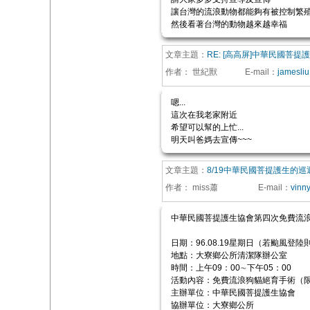
讓台灣的流浪動物都能夠有被控制繁
然後看著台灣的動物越來越幸福
文章主題：
RE: [高高屏]中華民國菩
作者：
世紀獸
E-mail
：
jamesli
嗯...
這次在我老家附近
希望可以幫的上忙...
明天叫爸媽去宣傳~~~
文章主題：
8/19中華民國菩提護生的
作者：
miss蕭
E-mail
：
vinn
中華民國菩提護生協會第四次免費流
日期：96.08.19星期日（若颱風登陸則
地點：大寮鄉公所清潔隊辦公室
時間：上午09：00∼下午05：00
活動內容：免費流浪狗貓絕育手術（
主辦單位：中華民國菩提護生協會
協辦單位：大寮鄉公所