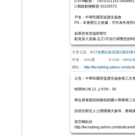
□ ATM帳號： 700-0101191-0406661
□ 郵政劃撥帳號 42234572
戶名：中華民國菩提護生協會
PS：本會開立之收據，可作為年度所
如果您有意協助幫忙
歡迎加入當義.志工(可自行調整您的時
文章主題：
8/12免費結紮巡迴活動到屏
作者：
miss蕭
E-mail
：
vinny.
網站：
http://tw.myblog.yahoo.com/putic
公告：中華民國菩提護生協會第三次
時間96.08.12 上午09：00
將在屏東縣高樹鄉高樹國小舉辦第三
請居住附近人士踴躍攜犬參與，務期
留言轉貼自
http://tw.myblog.yahoo.com/puticareli