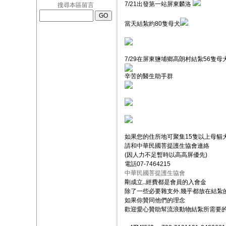
7/21出發第一站屏東麟洛
搜尋本區留言
當天結紮約80隻母犬
7/29在屏東鹽埔鄉高朗村結紮56隻母
辛苦的醫生助手群
如果您的住所地可聚集15隻以上母貓犬
請和中華民國菩提護生協會連絡
(因人力不足暫時以高高屏優先)
電話07-7464215
中華民國菩提護生協會
剛成立..經費都是會員的入會金
除了一些必要雜支外.幾乎都放在結紮
如果你贊同他們的理念
歡迎愛心贊助幫流浪動物結紮所需要