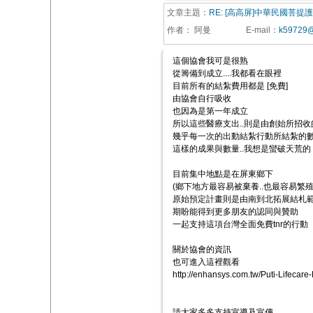
文章主題：
RE: [高高屏]中華民國菩
作者：
阿曼
E-mail
：
k59729@
這個協會我可是很熟
從籌備到成立....我都看在眼裡
目前所有的結紮費用都是 [免費]
由協會自行吸收
也因為是第一年成立
所以這些醫療支出..則是由創始所招
幾乎每一次的出動結紮行動所結紮的數量
這樣的成果與數量..我想是蠻破天荒的
目前集中地點是在屏東鄉下
(鄉下地方最容易被棄養..也最容易繁殖
原始預定計畫則是由南到北拓展結札
期盼能得到更多朋友的認同與贊助
一起支持這項台灣全面免費tnr的行動
關於協會的資訊
也可進入這裡觀看
http://enhansys.com.tw/Puti-Lifecar
請大家多多支持宣導及宣傳