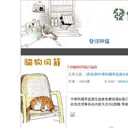
回貓狗同籠討論區
文章主題：
[高高屏]中華民國菩提護生
作者：
miss蕭
E-mail
：
vinny
中華民國菩提護生協會免費巡迴結紮已
此包含理事長在內當天共3位獸醫.帶著