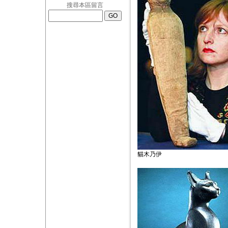
搜尋本區留言
貓木乃伊