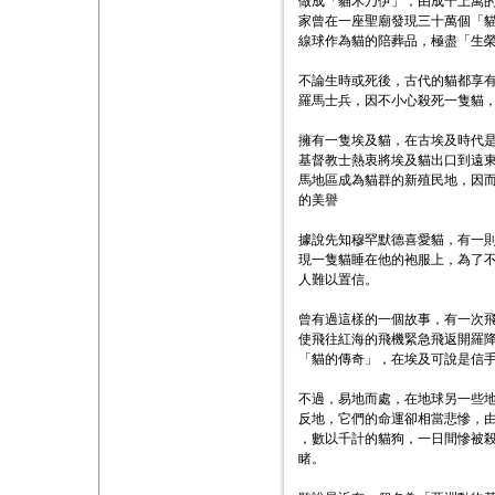
做成「貓木乃伊」，由成千上萬
家曾在一座聖廟發現三十萬個「
線球作為貓的陪葬品，極盡「生
不論生時或死後，古代的貓都享
羅馬士兵，因不小心殺死一隻貓
擁有一隻埃及貓，在古埃及時代
基督教士熱衷將埃及貓出口到遠
馬地區成為貓群的新殖民地，因
的美譽
據說先知穆罕默德喜愛貓，有一
現一隻貓睡在他的袍服上，為了
人難以置信。
曾有過這樣的一個故事，有一次
使飛往紅海的飛機緊急飛返開羅
「貓的傳奇」，在埃及可說是信
不過，易地而處，在地球另一些
反地，它們的命運卻相當悲慘，
，數以千計的貓狗，一日間慘被
睹。