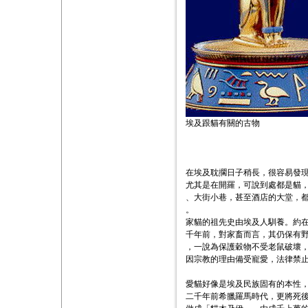
埃及跟貓有關的古物
在埃及耽擱日子稍長，很容易發
尤其是在開羅，可說到處都是貓
、大街小巷，甚至酒店的大堂，
。
家貓的祖先史由埃及人馴養。約
千年前，對家畜而言，其仍保有
，一說為保護穀物不受老鼠破壞
因宗教的理由備受寵愛，法律禁
愛貓好像是埃及民族固有的本性
二千年前希臘羅馬時代，更將死