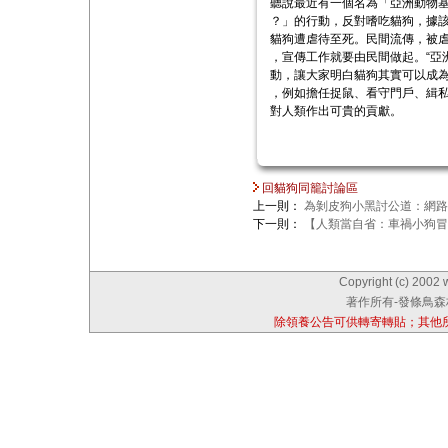
聽說最近有一個名為「亞洲動物
？」的行動，反對嗜吃貓狗，據
貓狗遭虐待至死。民間流傳，被
，宣傳工作就要由民間做起。“亞
動，讓大家明白貓狗其實可以成
，例如擔任捉鼠、看守門戶、緝
對人類作出可貴的貢獻。
回貓狗同籠討論區
上一則：
為剝皮狗小黑討公道：網路
下一則：
【人類當自省：車禍小狗冒
Copyright (c) 2002 
著作所有-發條鳥森林
除領養公告可供轉寄轉貼；其他