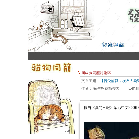
回貓狗同籠討論區
文章主題：
【倍受寵愛，埃及人為
作者：
豬生狗養貓帶大
E-mai
摘自《澳門日報》葉迅中文2006-0