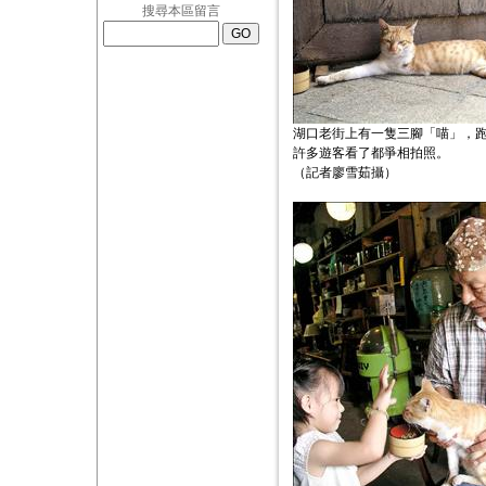
搜尋本區留言
湖口老街上有一隻三腳「喵」，
許多遊客看了都爭相拍照。
（記者廖雪茹攝）