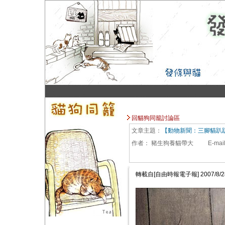
回貓狗同籠討論區
文章主題：
【動物新聞：三腳貓趴
作者：
豬生狗養貓帶大
E-mai
轉載自[自由時報電子報] 2007/8/2