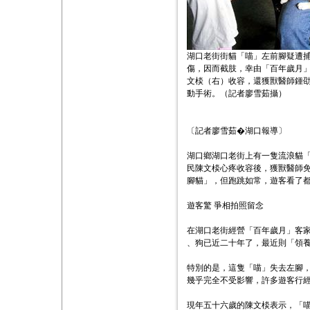
湖口老街街貓「喵」左前腳疑遭
傷，因而截肢，幸由「百年歲月
文棪（右）收容，還獲獸醫師鍾
動手術。（記者廖雪茹攝）
〔記者廖雪茹�湖口報導〕
湖口鄉湖口老街上有一隻流浪貓
民陳文棪心疼收容後，獲獸醫師
腳貓」，但跑跳如常，遊客看了
遊客驚 爭相拍照留念
在湖口老街經營「百年歲月」客
、狗已近二十年了，最近則「領
特別的是，這隻「喵」失去左腳
幾乎完全不受影響，許多遊客行
現年五十六歲的陳文棪表示，「