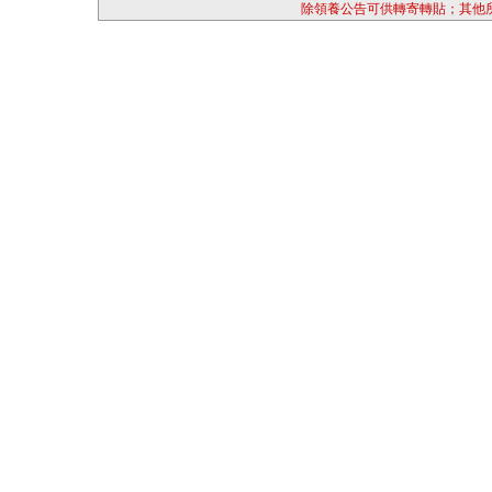
除領養公告可供轉寄轉貼；其他