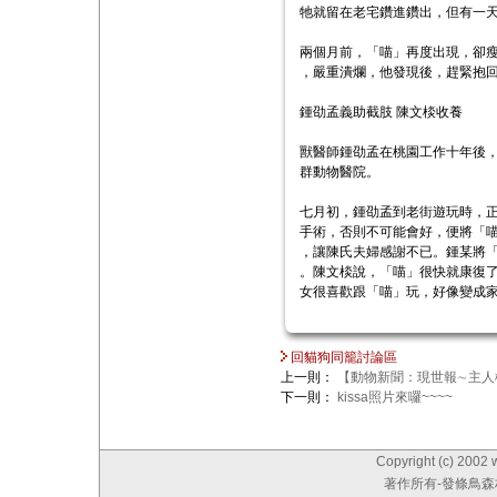
牠就留在老宅鑽進鑽出，但有一
兩個月前，「喵」再度出現，卻
，嚴重潰爛，他發現後，趕緊抱
鍾劭孟義助截肢 陳文棪收養
獸醫師鍾劭孟在桃園工作十年後
群動物醫院。
七月初，鍾劭孟到老街遊玩時，
手術，否則不可能會好，便將「
，讓陳氏夫婦感謝不已。鍾某將
。陳文棪說，「喵」很快就康復
女很喜歡跟「喵」玩，好像變成
回貓狗同籠討論區
上一則：
【動物新聞：現世報∼主人
下一則：
kissa照片來囉~~~~
Copyright (c) 2002 
著作所有-發條鳥森林