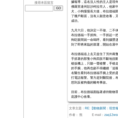
據報導，這名沒人性的主人是現
搜尋本區留言
佛羅里達州彭沙柯拉市人，他家
犬，小狗慢慢長大後，布拉德福
了幾戶鄰居，沒有人願意收養，
成功。
九月六日，他決定一不做、二不
布拉德福一手抓狗、一手抓起一
狗眨眼間就一命嗚呼。看到腦漿
到了即將來臨的噩運，開始在屋
布拉德福追上去又捉住了另外兩
手抓著的那隻小狗四肢不斷地扭
槍扳機上，只聽一聲槍響，手槍
的手腕，他再也顧不得繼續「追
名醫生看到布拉德福手腕上受的
打電話報警。警方趕到醫院後，
想到反被狗傷的離奇事故。
目前，布拉德福面臨著虐待動物
庇護中心收養。
文章主題：
RE:【動物新聞：現世
作者：
熊
E-mail
：
zaq12ws