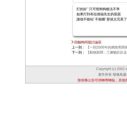
打的好 ' 只可惜狗狗槍法不準
如果打到布拉德福先生的屁屁
讓他不能站' 不能睡' 那就太完美了
回貓狗同籠討論區
上一則：
【一則2006年的網路舊聞
下一則：
【動物新聞：三腳貓趴趴走
Copyright (c) 2002 
著作所有-發條鳥森林
除領養公告可供轉寄轉貼；其他