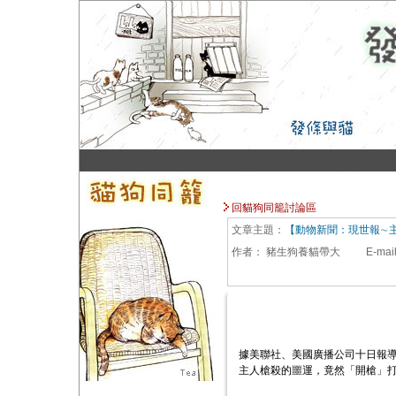
回貓狗同籠討論區
文章主題：
【動物新聞：現世報∼
作者：
豬生狗養貓帶大
E-mai
據美聯社、美國廣播公司十日報
主人槍殺的噩運，竟然「開槍」