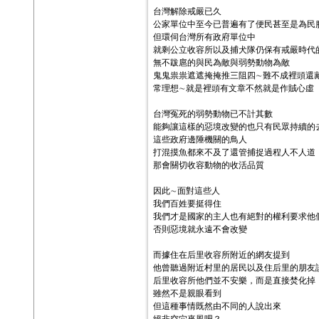
台灣解除戒嚴已久
公家單位中至今已普遍有了便民甚至是為民
但環伺台灣所有政府單位中
就剩公立收容所以及捕犬隊仍保有戒嚴時代
無不跋扈的與民為敵與弱勢動物為敵
鬼鬼祟祟遮遮掩掩推三阻四∼難不成裡頭還
常理想∼就是裡頭有文章不然就是作賊心虛
台灣冤死的弱勢動物已不計其數
能夠讓這樣的惡境改變的也只有民眾持續的
這些政府邊陲機關的鳥人
打混摸魚都來不及了還管捕捉過程人不人道
那會關切收容動物的收活品質
因此∼面對這些人
我們百姓要挺得住
我們才是國家的主人也有絕對的權利要求他
否則惡境就永遠不會改變
而據住在后里收容所附近的網友提到
他曾聽過附近村里的居民以及住后里的朋友
后里收容所他們並不安樂，而是直接焚化掉
雖然不是親眼看到
但這種事情既然由不同的人說出來