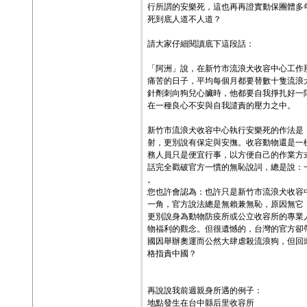
行所謂的安樂死，這也再再證實動保團體多
死到底人道不人道？
請大家仔細閱讀底下這段話：
「阿洲」說，在新竹市流浪犬收容中心工作
痛苦的日子，平均每個月都要替數十隻流浪
針劑刺向狗兒心臟時，他都要自我掙扎好一
在一種良心不安與自我譴責的壓力之中。
新竹市流浪犬收容中心執行安樂死的作法是
射，更別說有保定與安撫。收容動物還是一
務人員只是便宜行事，以方便自己的作業方
話完全戳破官方一慣的無恥說詞，總是說：
。
您也許會認為：也許只是新竹市流浪犬收容
一角，官方說法總是無賴兼無恥，原因無它
更別說身為動物防疫所或公立收容所的專業
物福利的觀念。但很遺憾的，台灣的官方卻
國因舉辦奧運而公然大肆虐殺流浪狗，但回
格指責中國？
再說說我前週親身所遇的例子：
地點發生在台中縣后里收容所