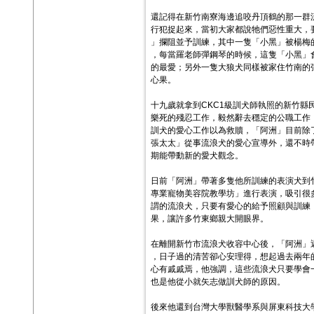
還記得在新竹南寮海邊追咬丹頂鶴的那一群
行犯捉起來，當初大家都說牠們惡性重大，
」攔阻並予訓練，其中一隻「小黑」被楊梅
，每當羅老師彈鋼琴的時候，這隻「小黑」
的最愛；另外一隻大狼犬同樣被家住竹南的
心果。
十九歲就拿到CKC1級訓犬師執照的新竹縣
樂死的殘忍工作，毅然辭去穩定的公職工作
訓犬的愛心工作以為救贖，「阿洲」目前除
張太太」從事流浪犬的愛心宣導外，還不時
期能帶動新的愛犬觀念。
日前「阿洲」帶著多隻他所訓練的表演犬到
專業寵物美容院教學坊」進行表演，吸引很
謂的流浪犬，只要有愛心的給予照顧與訓練
果，讓許多竹東鄉親大開眼界。
在離開新竹市流浪犬收容中心後，「阿洲」
，日子過的清苦卻心安理得，想起過去兩年
心有戚戚焉，他強調，這些流浪犬只要學會
也是他從小就矢志做訓犬師的原因。
後來他還到台灣大學獸醫學系與屏東科技大