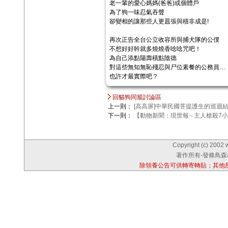
老一輩的愛心媽媽(爸爸)或個體戶
為了狗一味忍氣吞聲
卻變相的讓那些人更囂張與積非成是!
再次正告全台公立收容所與捕犬隊的公僕
不想好好幹就多燒燒香唸唸咒吧！
為自己添點陽壽積點陰德
對這些無知無恥殘忍與尸位素餐的公務員…
也許才最實際吧？
回貓狗同籠討論區
上一則：
[高高屏]中華民國菩提護生的巡迴
下一則：
【動物新聞：現世報∼主人槍殺7
Copyright (c) 2002 
著作所有-發條鳥森林
除領養公告可供轉寄轉貼；其他