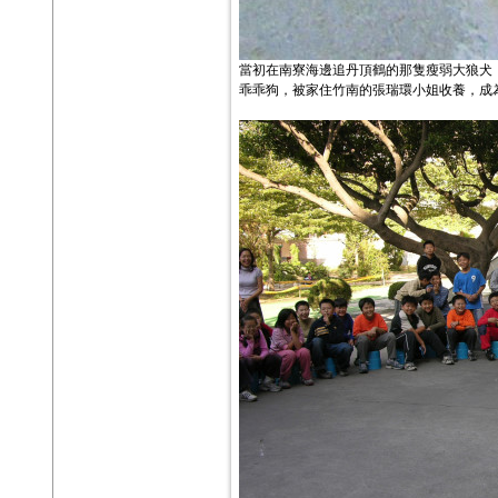
當初在南寮海邊追丹頂鶴的那隻瘦弱大狼犬
乖乖狗，被家住竹南的張瑞環小姐收養，成