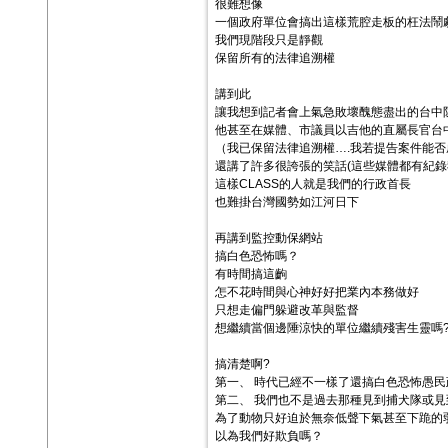
很難想像
一個政府單位會搞出這樣荒腔走板的枉法鬧
我們現階段只是靜觀
保留所有的法律追溯權
講到此
讓我想到記者會上氣急敗壞醜態盡出的台中
他甚至在媒體、市議員以吉他的直屬長官台
（我已保留法律追溯權….我若提告案件能否
還講了許多很誇張的笑話(這些媒體都有紀錄
這樣CLASS的人就是我們的行政首長
也難掛台灣國勢如江河日下
再講到監控動保網站
搞白色恐怖嗎？
有時間搞這齣
怎不花時間與心神好好把業內本務做好
只想走偏門躲避改革與監督
想繼續當個邊陲涼快的單位繼續殘害生靈嗎
搞清楚啊?
第一、 時代已經不一樣了還搞白色恐怖愚民
第二、 我們也不是過去那種見到捕犬隊或
為了動物只好迫於無奈低聲下氣甚至下跪的
以為我們好欺負嗎？