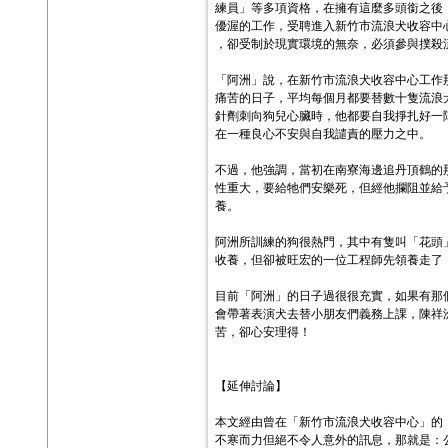
練員」等多項資格，在擁有這麼多頭銜之後
優渥的工作，受聘進入新竹市流浪犬收容中
，卻受制於現實環境的無奈，必須參與撲殺
「阿洲」說，在新竹市流浪犬收容中心工作
痛苦的日子，平均每個月都要替數十隻流浪
針劑刺向狗兒心臟時，他都要自我掙扎好一
在一種良心不安與自我譴責的壓力之中。
不過，他強調，當初在南寮海邊追丹頂鶴的
性重大，要給牠們安樂死，但經他攔阻並給
養。
阿洲所訓練的狗很熱門，其中有隻叫「花頭
收養，但卻被旺宏的一位工程師先領養走了
目前「阿洲」的日子過很很充實，如果有那
會帶著表演犬去替小朋友們義務上課，陳祥
苦，卻心安理得！
【延伸討論】
本文經由曾在「新竹市流浪犬收容中心」的
不寒而力但絕不令人意外的訊息，那就是：