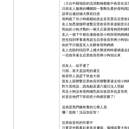
（大台中縣地區的流浪動物都集中收容在后
日前友人服務的機關因一隻剛生產的母狗因
該單位遂請補犬隊前往抓
母狗跑了但小狗都都給抓走並安置在后里收
友人知悉後隨即連繫后里收容所表達願意出
而由於小狗才剛約一兩天正亟需母狗照料餵
友人一個下午都在連絡收容小狗與母狗媽媽
想先找到寄養者再趕去后里收容所將小狗領
由於平日都是友人在餵食母狗媽媽
友人也順利找回早上捕犬隊抓狗時避禍逃走
一切就等著去后里收容所將小狗領出來
但友人....似乎遲了
只因....當天是該死的週五
收容所人員趕下班放大假
當友人跟聯繫后里收容所聯繫要過去領小狗
對方居然說....因為顧及週六週日沒人照顧
而且小狗沒有母狗哺乳留在收容所也是等死
於是在他們下班前把小狗都安樂了!
這就是我們繳稅養的公務人員
爛！低能！沒品加反智！
后里收容所的作業中
只要是外觀看起來有皮膚病，傷殘或重大疾