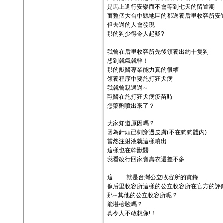
是馬上進行安樂而不會等到七天的留置期
而整個大台中縣地區的都送養后里收容所安
但去過的人會發現
那的狗少得令人起疑?
我曾在后里收容所先後領養出約十隻狗
想到就氣就幹！
那的獸醫專業能力真的很糟
領養程序中要施打狂犬病
我就曾親遇過∼
獸醫在施打狂犬病疫苗時
怎藥劑噴出來了？
大家知道原因嗎？
因為針頭已刺穿過皮膚(不在狗狗體內)
當然注射液就這樣噴出
這樣也在幹獸醫
我看改行回家賣壽衣還差不多
這…….就是台灣公立收容所的實錄
像后里收容所這樣的公立收容所在官方的評
那∼其他的公立收容所呢？
能堪檢驗嗎？
真令人不敢想像!！