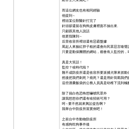
絕非空穴來風吧？
而這位網友也有相同經驗
他提到∼
裡頭某位獸醫針打完了
針頭卻還留在狗狗皮膚裡面不抽出來.
只顧跟其他人說話
他更指陳到∼
后里收容所裡頭還有惡霸盤據
罵起人來臉紅脖子粗的還會向民眾惡言嗆聲
只要是動保團體的網站，都會有人監控的，
真是大笑話！
監控？啥時代啦？
難不成防疫所還是收容所要派捕犬隊來抓動
然後把我們刺死？燒死？還是用針筒戳我們
這些酒囊飯袋的公務人員真是幼稚下流到極
除了搞白色恐怖想嚇唬民眾外
讓我想想你們還有啥招術可用？
呵∼要不然就來興訟提告啊？
我舉台中防疫所當實例吧！
之前台中市動物防疫所
有感狗吃狗事件後