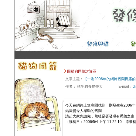
回貓狗同籠討論區
文章主題：
【一則2006年的網路舊聞揭露
作者：
豬生狗養貓帶大
E-mail
：
d
今天在網路上無意間找到一則發生在2006年
結局蠻令人感動的舊聞
請起大家先讀完，然後是否發現有悉翹之處
（發稿日：2006/5/4 上午 11:22:10 