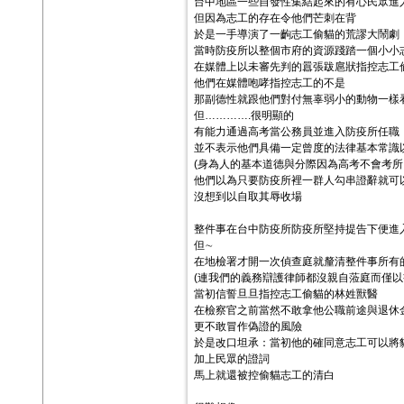
台中地區一些自發性集結起來的有心民眾進
但因為志工的存在令他們芒刺在背
於是一手導演了一齣志工偷貓的荒謬大鬧劇
當時防疫所以整個市府的資源踐踏一個小小
在媒體上以未審先判的囂張跋扈狀指控志工
他們在媒體咆哮指控志工的不是
那副德性就跟他們對付無辜弱小的動物一樣
但………….很明顯的
有能力通過高考當公務員並進入防疫所任職
並不表示他們具備一定曾度的法律基本常識
(身為人的基本道德與分際因為高考不會考所
他們以為只要防疫所裡一群人勾串證辭就可
沒想到以自取其辱收場
整件事在台中防疫所防疫所堅持提告下便進
但∼
在地檢署才開一次偵查庭就釐清整件事所有
(連我們的義務辯護律師都沒親自蒞庭而僅以
當初信誓旦旦指控志工偷貓的林姓獸醫
在檢察官之前當然不敢拿他公職前途與退休
更不敢冒作偽證的風險
於是改口坦承：當初他的確同意志工可以將
加上民眾的證詞
馬上就還被控偷貓志工的清白