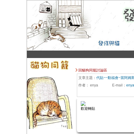
回貓狗同籠討論區
文章主題：
代貼~~動福會~當阿姆
作者：
enya
E-mail
：
eny
歡迎轉貼