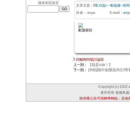
搜尋本區留言
文章主題：
RE:代貼~~動福會~
作者：
enya
E-mail
：
eny
歡迎前往
回貓狗同籠討論區
上一則：
【就是cute！】
下一則：
[求助][徵中途]緊急拜託!!
Copyright (c) 2002 
著作所有-發條鳥森林
除領養公告可供轉寄轉貼；其他