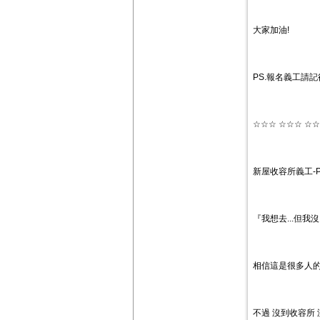
大家加油!
PS.報名義工請
☆☆☆ ☆☆☆ ☆☆
新屋收容所義工-P
『我想去...但我沒
相信這是很多人的心
不過 沒到收容所