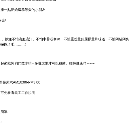
撥一點點給這群等愛的小朋友 !
去!
， 歡迎不怕流血流汗、不怕中暑或寒凍、不怕重份量的屎尿量和味道、不怕阿貓阿狗
都嚇跑了吧………）
一起來陪阿狗們散步唷∼多曬太陽才可以殺菌、維持健康咩∼∼∼
是周六AM10:00-PM3:00
友可先看看
義工工作說明
簡單!
!