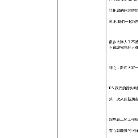
請把您的休閒時間
來吧!我們一起蹓狗
散步大隊人手不足
不會說完就把人
總之，歡迎大家
PS.我們的蹓狗時間
第一次來的新朋
蹓狗義工的工作很
有心就能做的很好