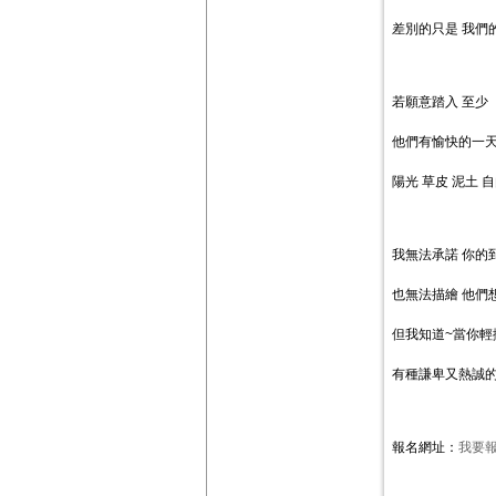
差別的只是 我們
若願意踏入 至少
他們有愉快的一天
陽光 草皮 泥土
我無法承諾 你的
也無法描繪 他們
但我知道~當你輕
有種謙卑又熱誠的
報名網址：
我要報