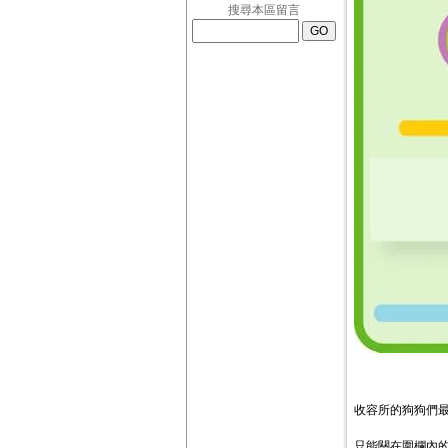
搜尋本區留言
收容所的狗狗們
只能關在圍欄內