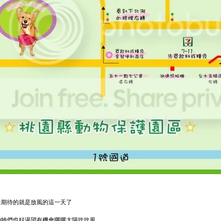
最期待的就是放風的這一天了
的牠們也好渴望有機會曬曬太陽吹吹風