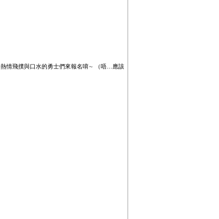
熱情飛撲與口水的勇士們來報名唷∼ （唔…應該