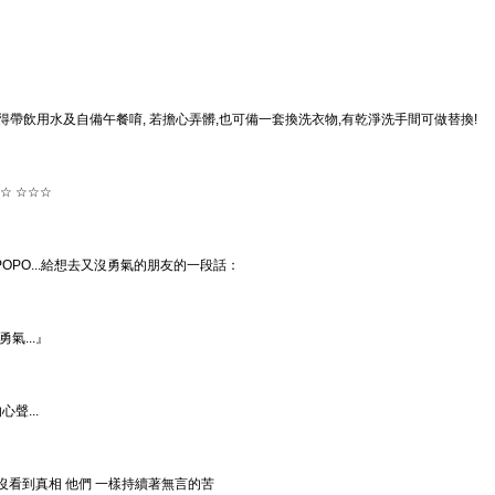
記得帶飲用水及自備午餐唷, 若擔心弄髒,也可備一套換洗衣物,有乾淨洗手間可做替換!
☆ ☆☆☆
OPO...給想去又沒勇氣的朋友的一段話：
勇氣...』
聲...
 沒看到真相 他們 一樣持續著無言的苦