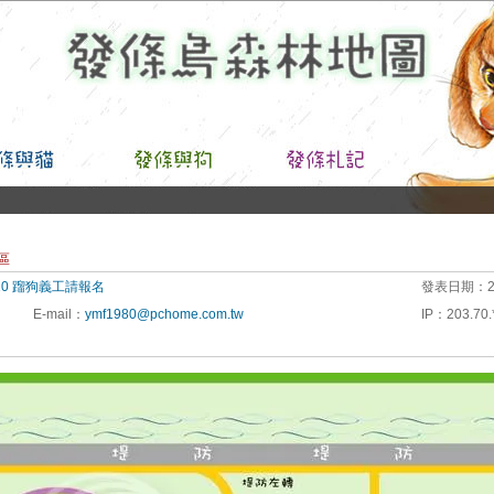
區
5/10 蹓狗義工請報名
發表日期：
2
E-mail
：
ymf1980@pchome.com.tw
IP
：
203.70.*