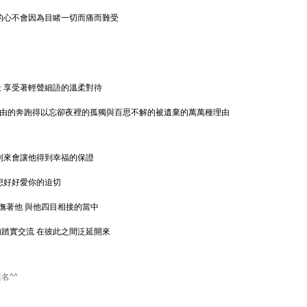
的心不會因為目睹一切而痛而難受
 享受著輕聲細語的溫柔對待
 自由的奔跑得以忘卻夜裡的孤獨與百思不解的被遺棄的萬萬種理由
到來會讓他得到幸福的保證
想好好愛你的迫切
撫著他 與他四目相接的當中
踏實交流 在彼此之間泛延開來
名^^