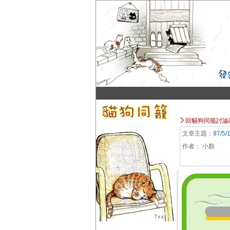
回貓狗同籠討論
文章主題：
97/
作者：
小顏