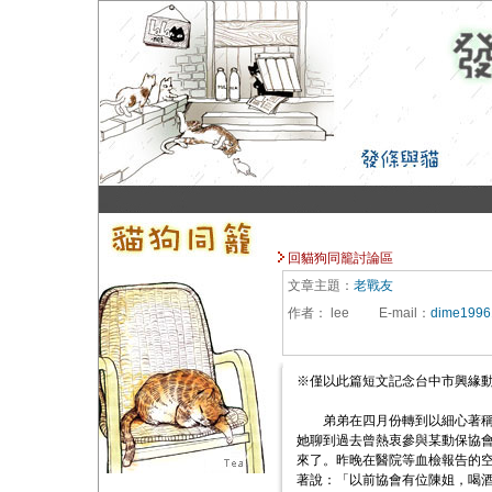
回貓狗同籠討論區
文章主題：
老戰友
作者：
lee
E-mail
：
dime1996
※僅以此篇短文記念台中市興緣
弟弟在四月份轉到以細心著稱的
她聊到過去曾熱衷參與某動保協
來了。昨晚在醫院等血檢報告的空
著說：「以前協會有位陳姐，喝