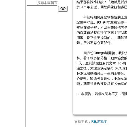
結果那位陳小姐說：「她就是我
搜尋本區留言
於９２年去逝，回想與陳姐相識
年初得知興緣動物醫院的王蕙美醫
記憶中浮現。93~94年左右我
被關在籠子裡，所以王醫師把老是
的百葉窗給整個扯了下來！害我
用啦，反正也要換新的。」我知
錢，所以不忍心要我付。
四月份Omega離開後，我決定幫
料。看了很多部落格、動保協會
3天，直到讀完拉麻的文章〈小白、拉拔大鬧羅大宇
遍之後，才讓我決定驅５０CC
起為流浪動物付出一生的王醫師
心腸軟、醫術強又細心，不願意
師，我覺得會教被反鎖在Ｘ光室
ps.非廣告，若網友認為不妥，請
文章主題：
RE:老戰友