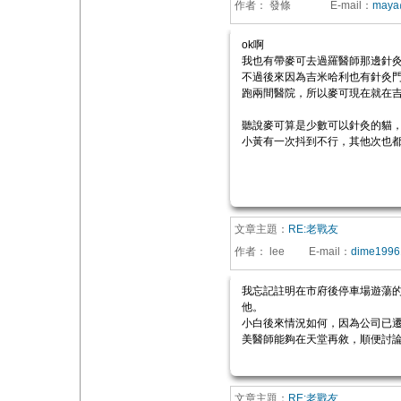
作者：
發條
E-mail
：
maya@
ok啊
我也有帶麥可去過羅醫師那邊針
不過後來因為吉米哈利也有針灸
跑兩間醫院，所以麥可現在就在吉
聽說麥可算是少數可以針灸的貓
小黃有一次抖到不行，其他次也
文章主題：
RE:老戰友
作者：
lee
E-mail
：
dime1996
我忘記註明在市府後停車場遊蕩
他。
小白後來情況如何，因為公司已
美醫師能夠在天堂再敘，順便討
文章主題：
RE:老戰友