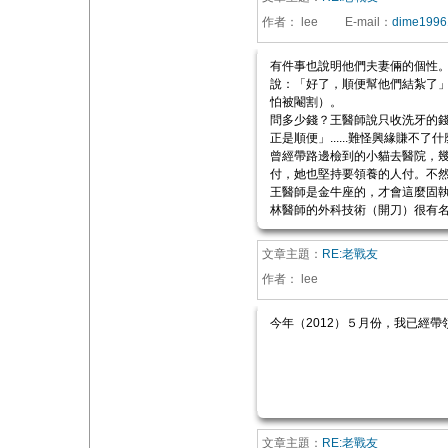
作者：
lee
E-mail
：
dime1996
有件事也說明他們夫妻倆的個性。好
說：「好了，順便幫他們結紮了」
怕被閹割）。
問多少錢？王醫師說只收洗牙的
正是順便」......難怪興緣賺不了
曾經帶路邊檢到的小貓去醫院，幾
付，她也堅持要領養的人付。不
王醫師是金牛座的，才會這麼固
林醫師的外科技術（開刀）很有
文章主題：
RE:老戰友
作者：
lee
今年（2012）５月份，我已經帶領
文章主題：
RE:老戰友