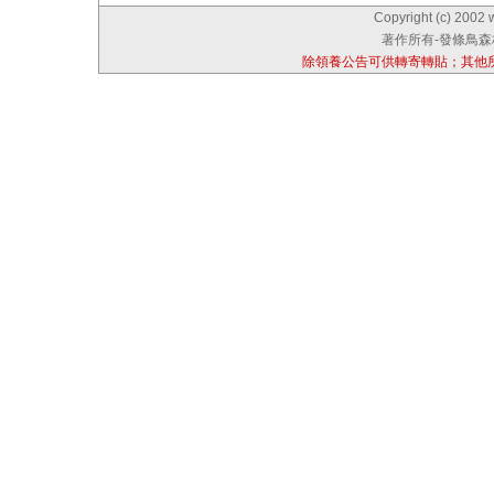
Copyright (c) 2002 
著作所有-發條鳥森林
除領養公告可供轉寄轉貼；其他