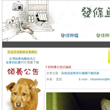
其他流浪動物送養網站
台灣認養地圖提供之
送養切結書
DOC檔案下載
回領養公告討論區
文章主題：
高雄混波斯穿白襪橘子貓找家
作者：
昆尼
E-mail
：
missminus@k