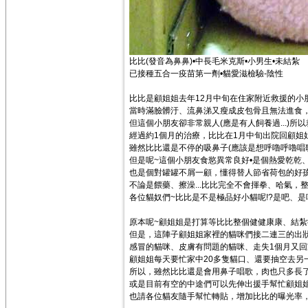
比比(發音為鼻鼻)•中長毛米克斯•小男生•未結紮
已接種五合一疫苗第一劑•貓愛滋檢驗-陰性
比比是顧姐姐去年12月中旬在住家附近救援的小
當時滿臉髒汙、流鼻涕又瘦成皮包骨且無法進食
但這個小朋友卻非常親人(應是有人飼養過...)所以
經過約1個月的治療，比比在1月中旬出院回顧姐
雖然比比還是不停的吸鼻子(應該是想呼嚕呼嚕唱歌啦
但是呢~這個小朋友食慾異常良好•是個熱愛乾乾
也是個對罐罐不屑一顧，懂得替人節省荷包的好孩子
不論是餵藥、擦澡...比比完全不會揮拳、哈氣，
各位貓奴們~比比是不是極品好小貓呢!?是吧、是吧!
原本呢~顧姐姐是打算等比比整個健健康康、結
但是，這陣子顧姐姐家裡的貓咪們接二連三的出狀況
感冒的貓咪、皮膚有問題的貓咪、走失1個月又回家
顧姐姐每天要忙家中20多隻貓口、還要抽空去另
所以，雖然比比還是會用鼻子唱歌，肉也只多長了
或是目前有空的中途們可以先伸出援手幫忙顧姐
也請各位貓友隨手幫忙轉貼，增加比比的曝光率，