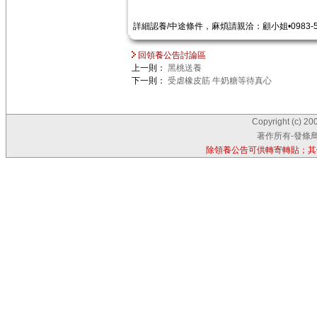
詳細認養/中途條件，麻煩請親洽：顧小姐•0983-52
回領養公告討論區
上一則：
黑桃送養
下一則：
受虐橡皮筋 牛奶糖等待真心
Copyright (c) 20
著作所有-發條鳥
除領養公告可供轉寄轉貼；其