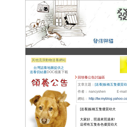
其他流浪動物送養網站
台灣認養地圖提供之
送養切結書
DOC檔案下載
回領養公告討論區
文章主題：
[送養]板橋五隻優質
作者：
nancyshen
E-mail
網站：
http://tw.myblog.yahoo
[送養]板橋五隻優質幼犬
大家好，照過來照過來!
這裡有五隻各色優質幼犬