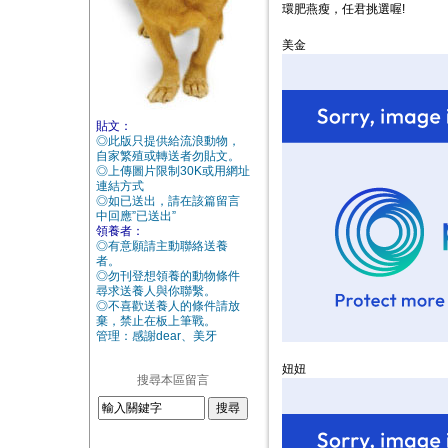
環肥燕瘦，任君挑選喔!
美金
貼文：
◎此版只提供給流浪動物，
自家繁殖或轉送者勿貼文。
◎上傳圖片限制30K或用網址
連結方式
◎如已送出，請在該篇留言
中回應”已送出”
領養者：
◎有意願請主動聯絡送養
者。
◎勿刊登想領養的動物條件
尋求送養人與你聯繫。
◎不喜歡送養人的條件請放
棄，禁止在板上筆戰。
管理：感謝dear、美牙
妞妞
搜尋本區留言