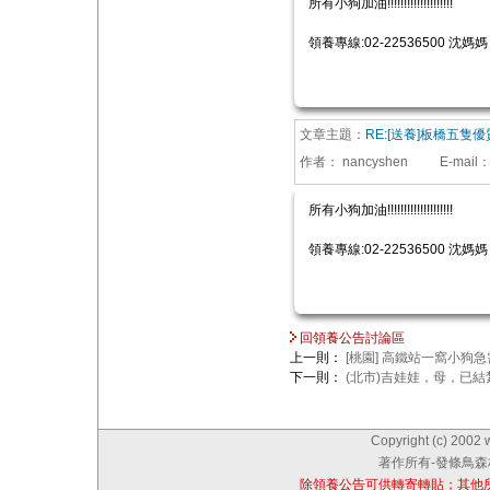
所有小狗加油!!!!!!!!!!!!!!!!!!!!
領養專線:02-22536500 沈媽媽
文章主題：
RE:[送養]板橋五隻
作者：
nancyshen
E-mail
所有小狗加油!!!!!!!!!!!!!!!!!!!!
領養專線:02-22536500 沈媽媽
回領養公告討論區
上一則：
[桃園] 高鐵站一窩小狗急
下一則：
(北市)吉娃娃，母，已結
Copyright (c) 2002 
著作所有-發條鳥森林
除領養公告可供轉寄轉貼；其他