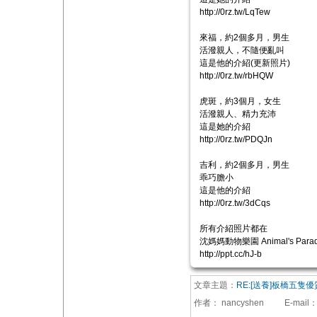
http://0rz.tw/LqTew
來福，約2個多月，男生
活潑親人，不隨便亂叫
這是他的介紹(更新照片)
http://0rz.tw/rbHQW
虎斑，約3個月，女生
活潑親人、精力充沛
這是她的介紹
http://0rz.tw/PDQJn
吉利，約2個多月，男生
乖巧膽小
這是他的介紹
http://0rz.tw/3dCqs
所有介紹照片都在
沈媽媽動物樂園 Animal's Parad
http://ppt.cc/hJ-b
文章主題：
RE:[送養]板橋五隻
作者：
nancyshen
E-mail