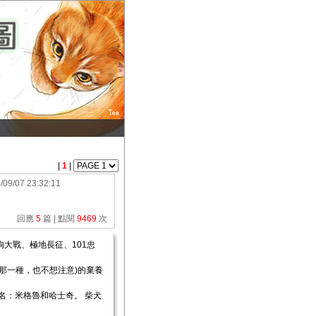
|
1
|
/09/07 23:32:11
回應
5
篇 | 點閱
9469
次
大戰、極地長征、101忠
那一種，也不想注意)的棄養
名：米格魯和哈士奇。 柴犬