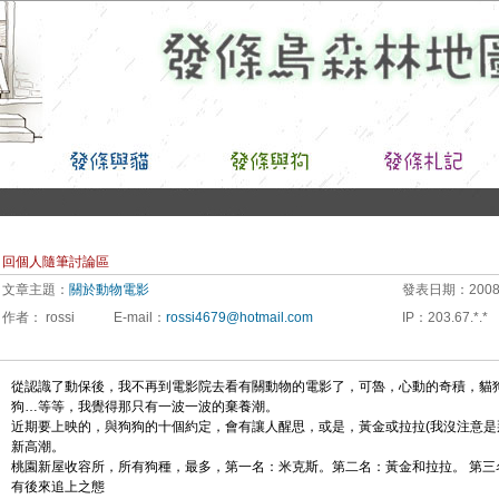
回個人隨筆討論區
文章主題：
關於動物電影
發表日期：
2008
作者：
rossi
E-mail
：
rossi4679@hotmail.com
IP
：
203.67.*.*
從認識了動保後，我不再到電影院去看有關動物的電影了，可魯，心動的奇積，貓狗
狗…等等，我覺得那只有一波一波的棄養潮。
近期要上映的，與狗狗的十個約定，會有讓人醒思，或是，黃金或拉拉(我沒注意是
新高潮。
桃園新屋收容所，所有狗種，最多，第一名：米克斯。第二名：黃金和拉拉。 第三
有後來追上之態