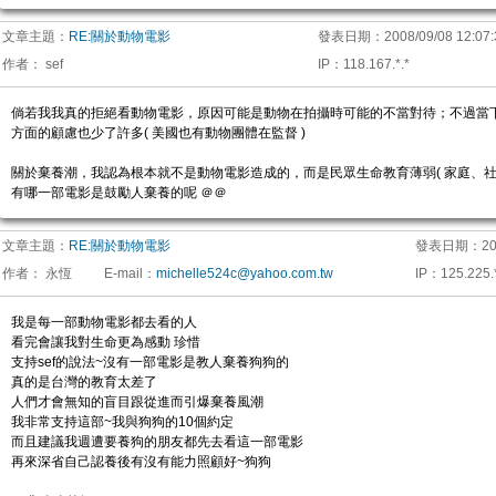
文章主題：
RE:關於動物電影
發表日期：
2008/09/08 12:07
作者：
sef
IP
：
118.167.*.*
倘若我我真的拒絕看動物電影，原因可能是動物在拍攝時可能的不當對待；不過當
方面的顧慮也少了許多( 美國也有動物團體在監督 )
關於棄養潮，我認為根本就不是動物電影造成的，而是民眾生命教育薄弱( 家庭、社
有哪一部電影是鼓勵人棄養的呢 ＠＠
文章主題：
RE:關於動物電影
發表日期：
20
作者：
永恆
E-mail
：
michelle524c@yahoo.com.tw
IP
：
125.225.*
我是每一部動物電影都去看的人
看完會讓我對生命更為感動 珍惜
支持sef的說法~沒有一部電影是教人棄養狗狗的
真的是台灣的教育太差了
人們才會無知的盲目跟從進而引爆棄養風潮
我非常支持這部~我與狗狗的10個約定
而且建議我週遭要養狗的朋友都先去看這一部電影
再來深省自己認養後有沒有能力照顧好~狗狗