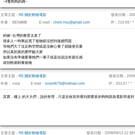
~4隻狗狗的媽~
文章主題：
RE:關於動物電影
發表日期：
200
作者：
BEN媽咪
E-mail
：
chelo.hsu@gmail.com
IP
：
210.69.*.*
的確~台灣的教育太差了
很多人一時興起買了寵物卻沒想到後續問題
等牠們大了沒足夠空間或是沒耐心養了就隨便丟棄
所以真的真的要呼籲大家
如果沒有準備要養牠們一輩子或是自認沒有責任感
就別輕易飼養寵物
文章主題：
RE:關於動物電影
發表日期：
2008
作者：
rossi
E-mail
：
rossi4679@hotmail.com
IP
：
203.67.*.*
其實，樓上 的大大們，說的有理，只是在收容所看到那麼多的狗狗因為電影而進到
文章主題：
RE:關於動物電影
發表日期：
2008/09/13 22:39