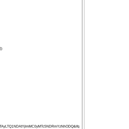
)
YTAyLTQ1NDAtYjlmMC0yMTc5NDRmYzNhODQ&ifq