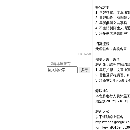
特質訴求
1. 喜好拍攝、文章撰
2. 喜愛動物、有惻隱
3. 喜愛參與公共事務
4. 不害怕與陌生人溝
5. 許多家園為鄉間中
招募流程
受理報名→審核名單→
Plurk.com
需要人數：數名
搜尋本區留言
報名前，請先行確認
1. 喜好拍攝、文章
2. 需接受課程講習。(
3. 請繳交1吋大頭照
錄取通知
本會將進行人員篩選
預定於2012年2月1
報名方式
以下連結線上報名
https://docs.google.
formkey=dG10eTdt