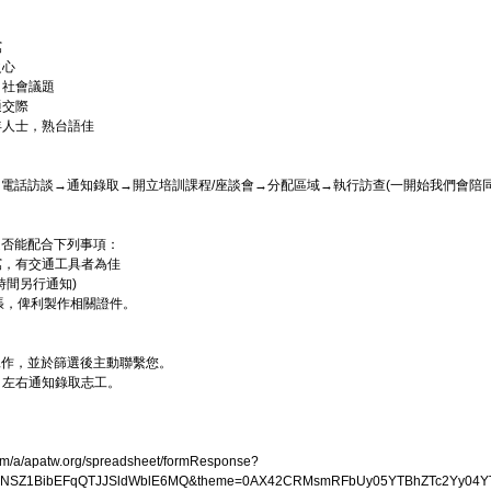
寫
之心
、社會議題
通交際
年人士，熟台語佳
電話訪談→通知錄取→開立培訓課程/座談會→分配區域→執行訪查(一開始我們會陪同
是否能配合下列事項：
撰寫，有交通工具者為佳
時間另行通知)
2張，俾利製作相關證件。
工作，並於篩選後主動聯繫您。
0日左右通知錄取志工。
com/a/apatw.org/spreadsheet/formResponse?
S0NSZ1BibEFqQTJJSldWblE6MQ&theme=0AX42CRMsmRFbUy05YTBhZTc2Yy04