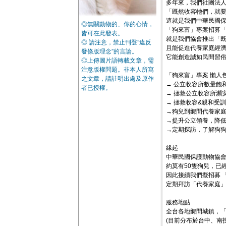
多年來，我們社團法
「既然收容牠們，就
這就是我們中華民國
◎無關動物的、你的心情，
「狗來富」專案招募
皆可在此發表。
就是我們協會推出「
◎ 請注意，禁止刊登”違反
且能促進代養家庭經
發條版理念”的言論。
它能創造誠如民間習
◎上傳圖片語轉載文章，需
注意版權問題。非本人所寫
「狗來富」專案 懶人
之文章，請註明出處及原作
→ 公立收容所數量飽
者已授權。
→ 拯救公立收容所瀕
→ 拯救收容&親和受訓
→狗兒到鄉間代養家
→提升公立領養，降
→定期探訪，了解狗狗
緣起
中華民國保護動物協
約莫有50隻狗兒，已
因此接續我們擬招募 
定期拜訪「代養家庭
服務地點
全台各地鄉間城鎮，
(目前分布於台中、南