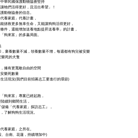
人中華民國保護動物協會堅持
要讓牠們活得更好，且活出希望」！
保護動物協會的信念。
「代養家庭」代養計畫，
既能拯救更多無辜生命，又能讓狗狗活得更好，
濟條件，還能增加送養地點提昇送養率」的計畫，
俗「狗來富」的多贏局面。
包
和，棄養數量不減，領養數量不增，每週都有狗兒被安樂
安樂死的犬隻
庭，擁有更寬敞自由的空間
低安樂死數量
生活現況(我們目前招募志工要進行的環節)
會「狗來富」專案已經起跑，
經陸續到鄉間生活，
『儲備「代養家庭」探訪志工』，
」，了解狗狗生活現況。
「代養家庭」之所在。
投、台南、花蓮，持續增加中)