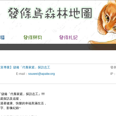
來富專案】儲備「代養家庭」探訪志工
發
E-mail
：
ssuwei@apatw.org
IP
儲備「代養家庭」探訪志工』!!!!
家庭探訪及追蹤，
正過著健康、快樂的幸福美滿生活，
字、影像紀錄~