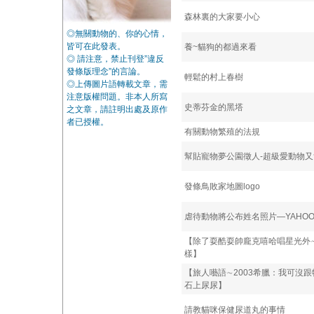
森林裏的大家要小心
◎無關動物的、你的心情，
皆可在此發表。
養~貓狗的都過來看
◎ 請注意，禁止刊登”違反
發條版理念”的言論。
輕鬆的村上春樹
◎上傳圖片語轉載文章，需
注意版權問題。非本人所寫
史蒂芬金的黑塔
之文章，請註明出處及原作
者已授權。
有關動物繁殖的法規
幫貼寵物夢公園徵人-超級愛動物
發條鳥敗家地圖logo
虐待動物將公布姓名照片—YAHO
【除了耍酷耍帥龐克嘻哈唱星光外
樣】
【旅人囈語∼2003希臘：我可沒
石上尿尿】
請教貓咪保健尿道丸的事情