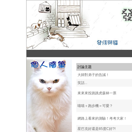
討論主題
大師對弟子的告誡！
笑話...
來來來投跳跳虎森林一票
喵喵＋跑步機＝可愛？
網路上看來的測驗！考考大家！
星巴克好還是85度C好?!