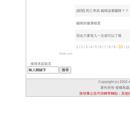
[新聞] 死亡率高 貓咪認養驟降？？
貓咪的健康檢查
現在只要登入一次就可以了喔
10
1
/
2
/
3
/
4
/
5
/
6
/
7
/
8
/
9
/
/
1
Plurk.com
搜尋本區留言
Copyright (c) 2002 
著作所有-發條鳥森林
除領養公告可供轉寄轉貼；其他