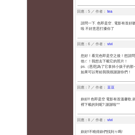
回應：5 ／ 作者：
tea
請問一下. 色即是空 . 電影有首
啦 不好意思打擾你了
回應：6 ／ 作者：
vivi
您好！看完色即是空之後！想請問
他ㄛ！我想去下載它的照片！
ps.（恩咫]為了它拿掉小孩子的
如果可以寄給我我很謝謝你們！
回應：7 ／ 作者：
豆豆
妳好!! 色即是空 電影有首溫馨
裡下載的到呢? 謝謝啦^^
回應：8 ／ 作者：
vivi
妳好!不曉得妳們找到ㄌ嗎!