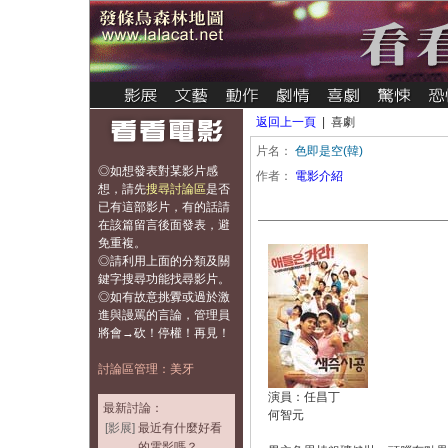
返回上一頁
| 喜劇
片名：
色即是空(韓)
◎如想發表對某影片感
作者：
電影介紹
想，
請先
搜尋討論區
是否
已有這部影片，有的話請
在該篇留言後面發表，避
免重複
。
◎請利用上面的分類及關
鍵字搜尋功能找尋影片。
◎如有故意挑釁或過於激
進與謾罵的言論，管理員
將會→砍！停權！再見！
討論區管理：美牙
演員：任昌丁
最新討論：
何智元
[影展]
最近有什麼好看
的電影嗎？