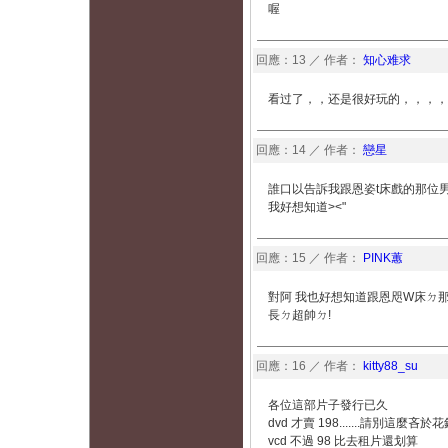
喔
回應：13 ／ 作者：
知心难求
看过了，，还是很好玩的，，，，
回應：14 ／ 作者：
戀星
誰口以告訴我跟恩姿t床戲的那位男
我好想知道><"
回應：15 ／ 作者：
PINK蕙
對阿 我也好想知道跟恩咫W床ㄉ
長ㄉ超帥ㄉ!
回應：16 ／ 作者：
kitty88_su
各位這部片子發行已久
dvd 才賣 198.......請別這麼吝於
vcd 不過 98 比去租片還划算