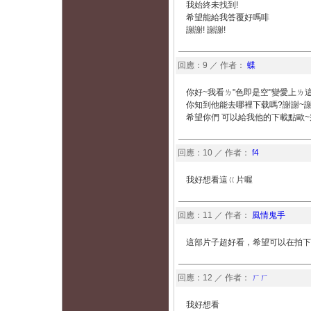
我始終未找到!
希望能給我答覆好嗎啡
謝謝! 謝謝!
回應：9 ／ 作者：
蝶
你好~我看ㄌ"色即是空"變愛上ㄌ
你知到他能去哪裡下载嗎?謝謝~謝
希望你們 可以給我他的下載點歐~
回應：10 ／ 作者：
f4
我好想看這ㄍ片喔
回應：11 ／ 作者：
風情鬼手
這部片子超好看，希望可以在拍下去
回應：12 ／ 作者：
ㄏㄏ
我好想看