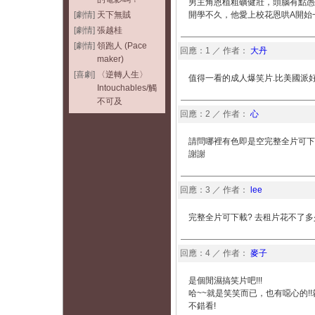
男主角恩植粗礦健壯，頭腦有點愚
[劇情]
天下無賊
開學不久，他愛上校花恩哄A開始
[劇情]
張越桂
[劇情]
領跑人 (Pace
回應：1 ／ 作者：
大丹
maker)
[喜劇]
〈逆轉人生〉
值得一看的成人爆笑片.比美國派
Intouchables/觸
不可及
回應：2 ／ 作者：
心
請問哪裡有色即是空完整全片可下
謝謝
回應：3 ／ 作者：
lee
完整全片可下載? 去租片花不了多
回應：4 ／ 作者：
麥子
是個閒濕搞笑片吧!!!
哈~~就是笑笑而已，也有噁心的!
不錯看!