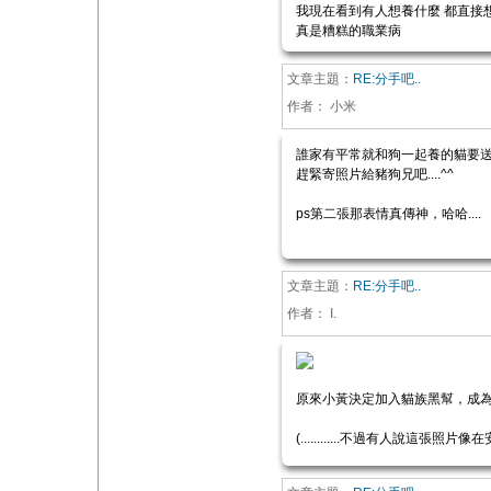
我現在看到有人想養什麼 都直接
真是糟糕的職業病
文章主題：
RE:分手吧..
作者：
小米
誰家有平常就和狗一起養的貓要
趕緊寄照片給豬狗兄吧....^^
ps第二張那表情真傳神，哈哈....
文章主題：
RE:分手吧..
作者：
I.
原來小黃決定加入貓族黑幫，成為
(............不過有人說這張照片