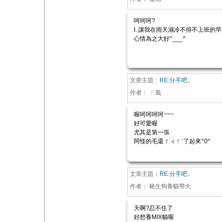
呵呵呵?
I. 讓我在雨天濕冷不得不上班的
心情為之大好^___^
文章主題：
RE:分手吧..
作者：
ㄚ風
喔呵呵呵呵~~~
好可愛喔
尤其是第一張
阿怪的毛還ㄔㄨㄚˋ了起來^0^
文章主題：
RE:分手吧..
作者：
豬生狗養貓帶大
天啊?忍不住了
好想養MIX貓喔