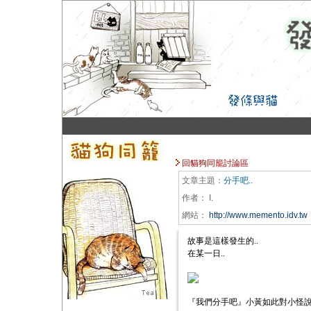
回貓狗同籠討論區
文章主題：
分手吧..
作者：
I.
網站：
http://www.memento.idv.tw
故事是這樣發生的..
在某一日..
『我們分手吧』小黃如此對小怪說.