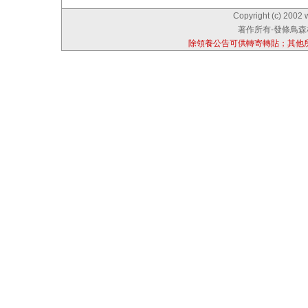
Copyright (c) 2002 
著作所有-發條鳥森林
除領養公告可供轉寄轉貼；其他