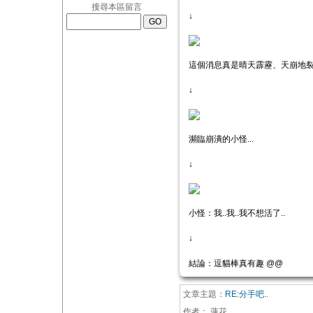
搜尋本區留言
↓
這個消息真是晴天霹靂、天崩地裂
↓
瀕臨崩潰的小怪...
↓
小怪：我..我..我不想活了..
↓
結論：逗貓棒真有趣 @@
文章主題：
RE:分手吧..
作者：
蓮花