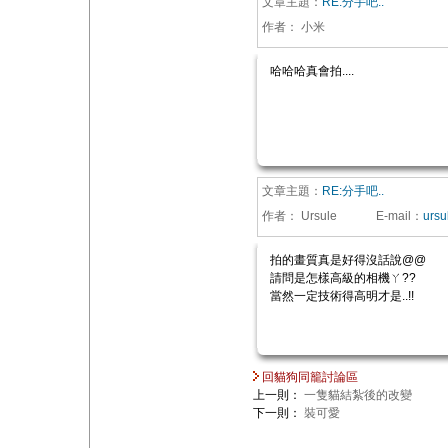
文章主題：
RE:分手吧..
作者：
小米
哈哈哈真會拍....
文章主題：
RE:分手吧..
作者：
Ursule
E-mail
：
ursu
拍的畫質真是好得沒話說@@
請問是怎樣高級的相機ㄚ??
當然一定技術得高明才是..!!
回貓狗同籠討論區
上一則：
一隻貓結紮後的改變
下一則：
裝可愛