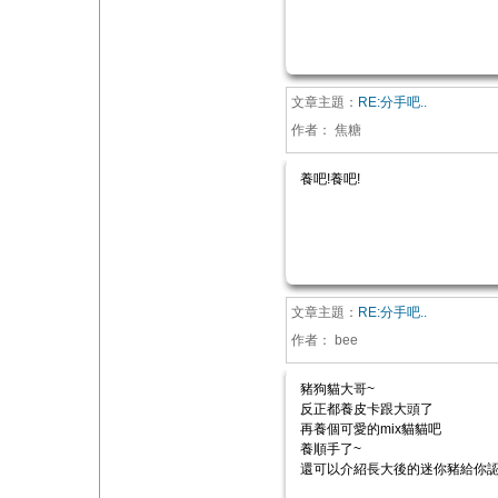
文章主題：
RE:分手吧..
作者：
焦糖
養吧!養吧!
文章主題：
RE:分手吧..
作者：
bee
豬狗貓大哥~
反正都養皮卡跟大頭了
再養個可愛的mix貓貓吧
養順手了~
還可以介紹長大後的迷你豬給你認