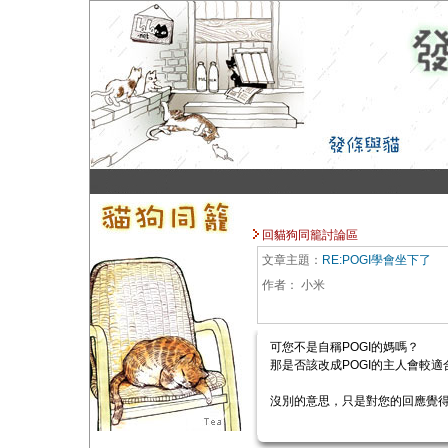
回貓狗同籠討論區
文章主題：
RE:POGI學會坐下了
作者：
小米
可您不是自稱POGI的媽嗎？
那是否該改成POGI的主人會較
沒別的意思，只是對您的回應覺得有