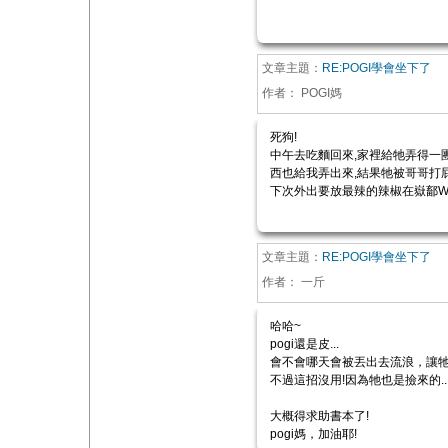
文章主題：
RE:POGI學會坐下了
作者：
POGI媽
死狗!
中午去吃麵回來,家裡給牠弄得一團
西也給我弄出來,結果牠被哥哥打屁
下次外出要放最辣的辣椒在嶽鄐W
文章主題：
RE:POGI學會坐下了
作者：
一斤
哈哈~
pogi還是皮...
會不會哪天會被丟出去流浪，讓牠
不過這招沒用!因為牠也是撿來的..
大概得求助書本了!
pogi媽，加油耶!