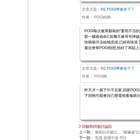
文章主題：
RE:POGI學會坐下了
作者：
POGI的媽
POGI每次被罵都裝的"要死不活的
那一罐維他命C前幾天被哥哥摔破
快兩個月沒給牠洗澡,已經有味道了
最近會幫POGI拍照,拍好了再貼上
文章主題：
RE:POGI學會坐下了
作者：
POGI媽
昨天才一個下午不在家,回家POG
下回牠可能會自己開電視看報紙!(
回貓狗同籠討論區
上一則：
無影白目貓之....."被嚇扁"記
下一則：
危急 急徵中途 拜託