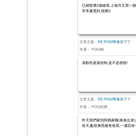
已經咬壞2個線骨,上個月又買一個大
常常被甩到,很痛!)
文章主題：
RE:POGI學會坐下了
作者：
POGI媽
喜歡吃蔬菜的狗,是不是很怪!
文章主題：
RE:POGI學會坐下了
作者：
POGI的媽
昨天我們家到阿媽家睡(爸爸出差),
前天,亂咬東西被爸爸罵,一邊罰坐