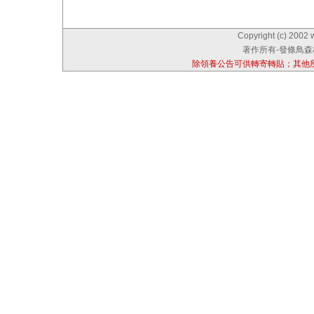
Copyright (c) 2002 
著作所有-發條鳥森林
除領養公告可供轉寄轉貼；其他