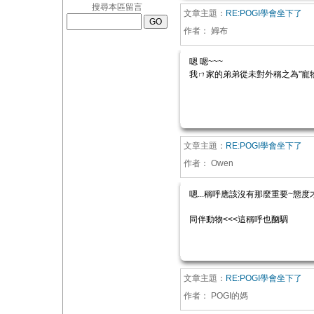
搜尋本區留言
文章主題：
RE:POGI學會坐下了
作者：
姆布
嗯 嗯~~~
我ㄇ家的弟弟從未對外稱之為"寵物
文章主題：
RE:POGI學會坐下了
作者：
Owen
嗯...稱呼應該沒有那麼重要~態度
同伴動物<<<這稱呼也酗騆
文章主題：
RE:POGI學會坐下了
作者：
POGI的媽