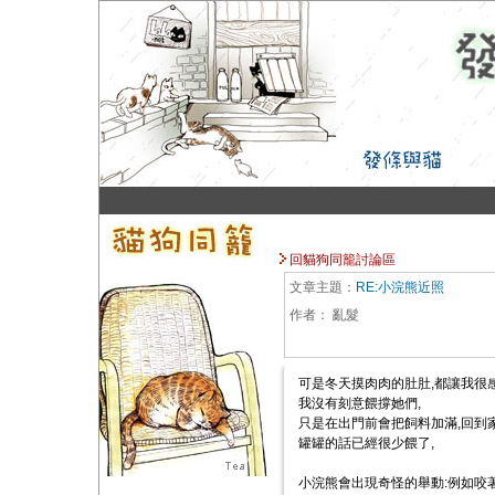
回貓狗同籠討論區
文章主題：
RE:小浣熊近照
作者：
亂髮
可是冬天摸肉肉的肚肚,都讓我很感
我沒有刻意餵撐她們,
只是在出門前會把飼料加滿,回到家
罐罐的話已經很少餵了,
小浣熊會出現奇怪的舉動:例如咬著