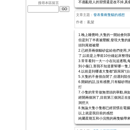
不過亂咬人的習慣還是改不掉,真傷
搜尋本區留言
文章主題：
發表養兩隻貓的感想
作者：
亂髮
1.晚上睡覺時,大隻的一開始會到
但是到了半夜被壓醒,發現大隻的
頭到尾都被壓
2.已經弄兩個貓砂盆給他們使用
了,以前是上學前10分鐘起床整理
3.常常看到一大一小在玩追逐戰
到小傷口,害我不知道要幫哪一隻
4.以前是到哪邊大隻都"跟屌屌"(
5.大隻的不會很自閉了,但遇到
6.開銷的話,沒有感覺,只有貓砂
打
7.小隻的常常做無俚頭的舉動,
經開兩個洞了,目前第三個洞正在
洞挖大
8.無論大隻小隻都已經習慣在電
以上就是我目前的感想
純屬星期五和小浣熊的兩隻貓帶