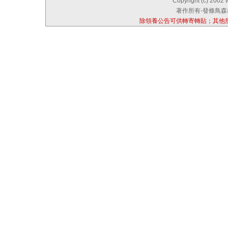
Copyright (c) 2002 
著作所有-發條鳥森林
除領養公告可供轉寄轉貼；其他