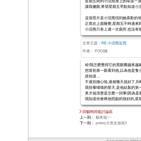
星期五聞到小浣熊身上的味道一直
讓我傻眼,希望星期五早點知道小浣
這張照片是小浣熊找到她喜歡的地
正窩在上面睡覺,星期五不時過來聞
小浣熊只有上過一次廁所,也沒有
文章主題：
RE:小浣熊近照
作者：
POGI姨
哈!我怎麼覺得它的黑眼圈越來越嚴重
想當初第一眼看到他,以為他是隻小
誰知道....
不過別擔心啦,過個幾天就好了,
我領養喵喵的那天,是他結紮的第一
來才搞清楚是怎麼一回事(因為是新
我知道你會將他照顧的很好的,星
回貓狗同籠討論區
上一則：
貓來福~~
下一則：
pokey大美女放屁!!