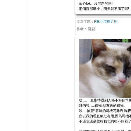
放心!ok、沒問題的啦!
那個洞那麼小，明天就不痛了嘿!
文章主題：
RE:小浣熊近照
作者：
亂髮
哈.....一直期待遇到人格不好
壯的說......禮物,朋友送的禮物,
唉.....被豐*客運的司機刁難過
所以我的理直氣壯有用,因為司機
不過我還是覺得我包的很不錯看了!