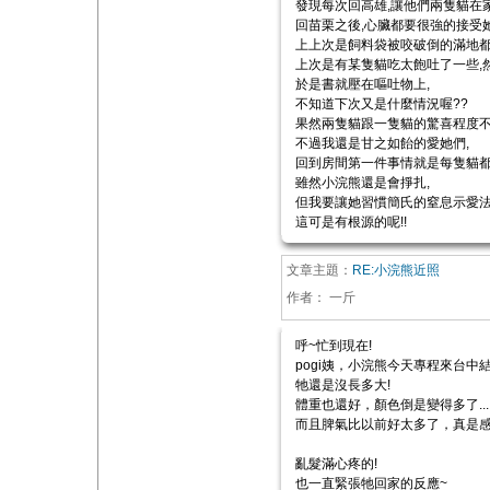
發現每次回高雄,讓他們兩隻貓在家
回苗栗之後,心臟都要很強的接受
上上次是飼料袋被咬破倒的滿地都
上次是有某隻貓吃太飽吐了一些,
於是書就壓在嘔吐物上,
不知道下次又是什麼情況喔??
果然兩隻貓跟一隻貓的驚喜程度不一
不過我還是甘之如飴的愛她們,
回到房間第一件事情就是每隻貓都
雖然小浣熊還是會掙扎,
但我要讓她習慣簡氏的窒息示愛法!
這可是有根源的呢!!
文章主題：
RE:小浣熊近照
作者：
一斤
呼~忙到現在!
pogi姨，小浣熊今天專程來台中
牠還是沒長多大!
體重也還好，顏色倒是變得多了...
而且脾氣比以前好太多了，真是感
亂髮滿心疼的!
也一直緊張牠回家的反應~