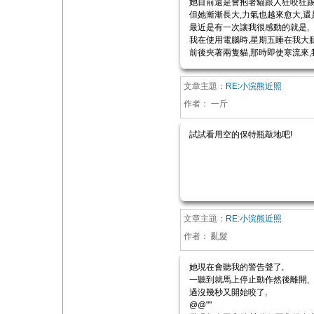
她目前還是會抱著貓跟人狂咬狂踢
但她漸漸長大,力氣也越來愈大,還
最近是有一次讓我很感動的就是,
我在使用電腦時,星期五睡在我大
前後夾著兩隻貓,那時即使寒流來,
文章主題：
RE:小浣熊近照
作者：
一斤
試試看用空的保特瓶敲地吧!
文章主題：
RE:小浣熊近照
作者：
亂髮
她現在會聽我的警告聲了,
一聽到就馬上停止動作然後離開,
過沒幾秒又開始咬了,
@@""