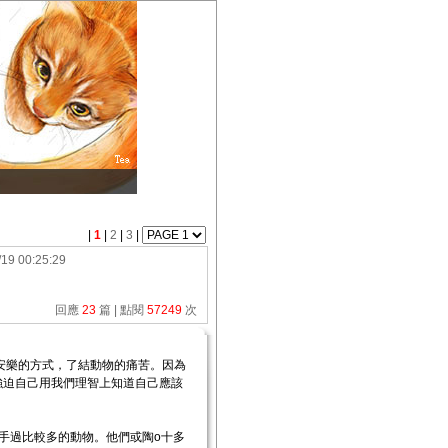
|
1
|
2
|
3
|
/19 00:25:29
回應
23
篇 | 點閱
57249
次
安樂的方式，了結動物的痛苦。因為
強迫自己用我們理智上知道自己應該
手過比較多的動物。他們或陶o十多