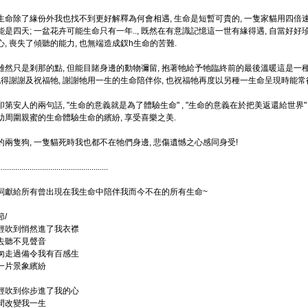
生命除了緣份外我也找不到更好解釋為何會相遇, 生命是短暫可貴的, 一隻家貓用四倍
能是四天; 一盆花卉可能生命只有一年.., 既然在有意識記憶這一世有緣得遇, 自當好好
心, 喪失了傾聽的能力, 也無端造成釵h生命的苦難.
雖然只是剎那的點, 但能目賭身邊的動物彌留, 抱著牠給予牠臨終前的最後溫暖這是一
 記得謝謝及祝福牠, 謝謝牠用一生的生命陪伴你, 也祝福牠再度以另種一生命呈現時能常
第安人的兩句話, "生命的意義就是為了體驗生命" , "生命的意義在於把美返還給世界" 
助周圍親蜜的生命體驗生命的繽紛, 享受喜樂之美.
的兩隻狗, 一隻貓死時我也都不在牠們身邊, 悲傷遺憾之心感同身受!
.....................................................
詞獻給所有曾出現在我生命中陪伴我而今不在的所有生命~
/
輕吹到悄然進了我衣襟
去聽不見聲音
匆走過備令我有百感生
一片景象繽紛
輕吹到你步進了我的心
間改變我一生