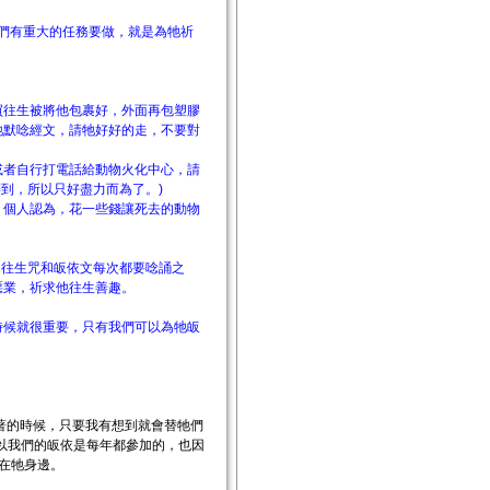
我們有重大的任務要做，就是為牠祈
買往生被將他包裹好，外面再包塑膠
牠默唸經文，請牠好好的走，不要對
或者自行打電話給動物火化中心，請
辦到，所以只好盡力而為了。)
。個人認為，花一些錢讓死去的動物
了往生咒和皈依文每次都要唸誦之
惡業，祈求他往生善趣。
時候就很重要，只有我們可以為牠皈
著的時候，只要我有想到就會替牠們
以我們的皈依是每年都參加的，也因
不在牠身邊。