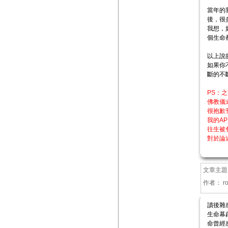
當年的
後，很
我想，
個生命
以上說
如果你
斷的不
PS：
佛教儀
很抱歉
我的A
往生被
對於論
文章主題
作者：
r
讀後雜
生命幕
命曾經