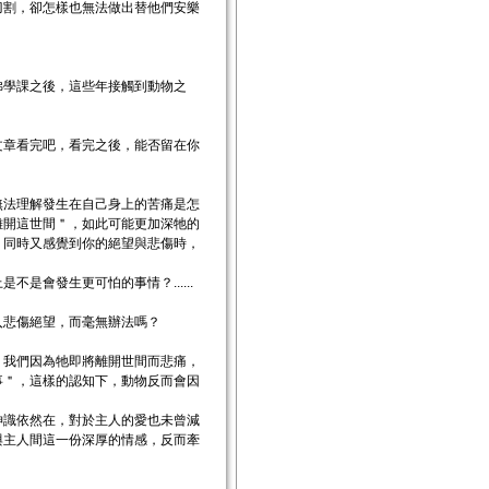
刀割，卻怎樣也無法做出替他們安樂
。
佛學課之後，這些年接觸到動物之
文章看完吧，看完之後，能否留在你
無法理解發生在自己身上的苦痛是怎
離開這世間＂，如此可能更加深牠的
，同時又感覺到你的絕望與悲傷時，
會發生更可怕的事情？......
入悲傷絕望，而毫無辦法嗎？
。我們因為牠即將離開世間而悲痛，
事＂，這樣的認知下，動物反而會因
神識依然在，對於主人的愛也未曾減
與主人間這一份深厚的情感，反而牽