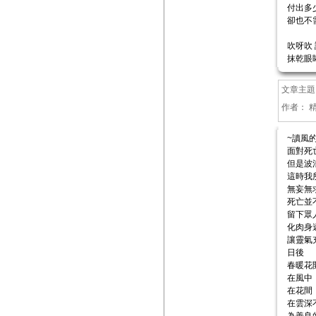
付出多
卻也不
吹呀吹
抹乾眼
文章主題
作者：
~讀風
面對死
但是波
這時我
無妄無求.
死亡並
留下眾
化肉身
讓靈氣
日後
春暖花
在風中
在花間
在雲深