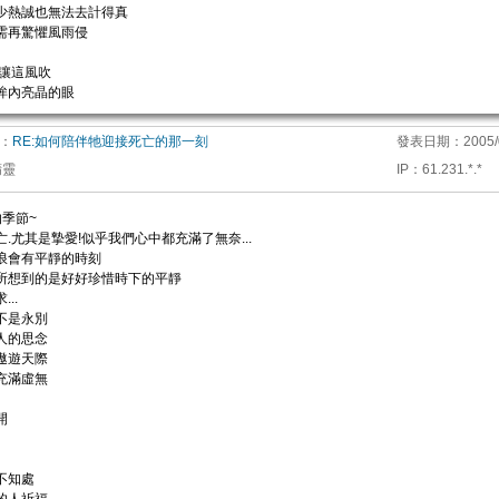
少熱誠也無法去計得真
需再驚懼風雨侵
 讓這風吹
眸內亮晶的眼
：
RE:如何陪伴牠迎接死亡的那一刻
發表日期：
2005/
精靈
IP
：
61.231.*.*
的季節~
亡.尤其是摯愛!似乎我們心中都充滿了無奈...
浪會有平靜的時刻
所想到的是好好珍惜時下的平靜
..
不是永別
人的思念
遨遊天際
充滿虛無
開
不知處