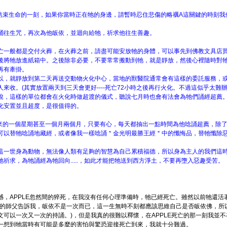
牠結束生命的一刻，如果你當時正在牠的身邊，請暫時忍住悲傷的略禲A這關鍵的時刻
誦往生咒，再次為他皈依，並迴向給牠，祈求他往生善趣。
亡一般都是交付火葬，在火葬之前，請盡可能安放牠的身體，可以事先到佛教文具店
後將牠放進紙箱中。之後除非必要，不要常常搬動到牠，就是靜放，然後心裡隨時對
再有牽掛。
以，就靜放到第二天再送交動物火化中心，當地的獸醫院通常會有這樣的委託服務，
人來收。(其實放置兩天到三天會更好----死亡72小時之後再行火化。不過這似乎太難
說，這樣的單位都會在火化時做超渡的儀式，聽說七月時也會有法會為牠們誦經超薦
化安置並且超度，是很值得的。
下來的一個星期甚至一個月兩個月，只要有心，每天都抽出一點時間為他唸誦超薦，除
可以替牠唸誦地藏經，或者像我一樣唸誦＂金光明最勝王經＂中的懺悔品，替牠懺除
這一世身為動物，無法像人類有足夠的智慧為自己累積福德，所以身為主人的我們這
牠祈求，為牠誦經為牠回向.....，如此才能把牠送到西方淨土，不要再墮入惡趣受苦。
憾，APPLE忽然間的猝死，在我沒有任何心理準備時，牠已經死亡。雖然以前牠還活
我的師父告訴我，皈依不是一次而已，這一生無時不刻都應該思維自己是否皈依佛，所
文可以一次又一次的持誦。)，但是我真的很難以釋懷，在APPLE死亡的那一刻我並
一想到牠當時有可能是多麼的害怕與驚恐迎接死亡到來，我就十分難過。