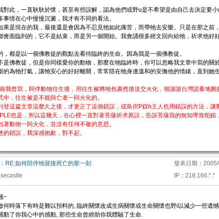
我對此，一直耿耿於懷，甚至有些誤解，認為他們或野u是不希望是由自己去決定要小白死
多事情在心中慢慢沉澱，我才有不同的看法。
如果是現在的我，最後還是會因為不忍見牠如此痛苦，而帶牠去安樂。只是在那之前
都會面臨到的，它不是結束，而是另一個開始。我會誦很多經文回向給牠，祈求他好
的，都是以一個佛教徒的觀點去看待臨終的生命。因為我是一個佛教徒。
不是佛教徒，但是你同樣愛你的動物，那麼在牠臨終時，你可以忽略我文章中寫的關
斷的為牠打氣，讓牠安心的好好離開，常常陪在牠身邊溫和的安撫他的情緒，直到她生命結束
之前我曾寫，同伴動物往生後，用往生被將牠包裹然後送交火化，很謝謝台灣認養地圖
式中，往生被是不能與亡者一同火化的。
刊登這篇文章這麼久之後，才更正了這個錯誤，或鳥伬P釵h主人也用錯誤的方法，讓
PPLE也是，所以這幾天，在心裡一直對著菩薩祈求原諒，告訴菩薩我的無知導致犯錯
包著動物一同火化，並沒有任何不敬的意思。
述的錯誤，我深感抱歉，對不起。
：
RE:如何陪伴牠迎接死亡的那一刻
發表日期：
2005/
osecastle
IP
：
218.166.*.*
感~
啟何時落下有時是難以預料的, 臨終關懷改成生病關懷或生命關懷也野i以減少一些遺憾,
感動了你我心中的感動, 那些生命曾經助你我體驗了生命.