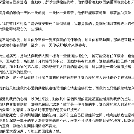
深愛著自己身邊這一隻動物，所以當動物臨終時，他們眼看著動物因病重而喘息心如
。
著身邊的動物一天比一天虛弱，一天比一天痛苦，他們只能跟著絕望，跟著無助哭泣
，我們暫且不討論＂是否該安樂死＂這個議題，我想提供的，是關於我以前曾經上過
於動物即將死亡的一些感觸。
是不是佛教徒，如果你身邊有一隻疼愛著的同伴動物，如果你有點時間，那就把這篇
存放著都沒有關係，至少，有一天你或野i以拿來做參考。
於生老病死，是無法像我們人類一樣有一些粗淺的概念的，牠可能沒有任何概念，也
事。因為病苦，所以牠十分的惶恐與不安，因動物特有的直覺，讓牠感覺到自己將＂
焦慮。加上動物的第六感，能夠感覺主人目前的情緒心情，所以當牠一邊受病痛折磨
們陷入更深的惶恐中。
會以為：是不是我做錯了什麼？讓我的身體這麼痛？讓心愛的主人這樣傷心？在我身上是不是
我們就只能讓我們心愛的動物以這樣恐懼的心情去迎接死亡，而我們也只能跟著牠陷
感受到我們的心情，以佛法來說，動物其中某個深層的意識甚至能感應到我們的想法
情緒也會影響到牠，讓牠也會因此認為＂離開是一件可怕的事，讓心愛的主人難過的
的愛產生的悲痛，在臨終時用驚恐的態度去迎接死亡。
當動物死亡，靈魂剛離開肉體的初期，並不知道自己已經離開世間，牠意識模糊但是
牠看到深愛一輩子的主人為牠哭泣悲痛不已，根本不可能放心離開到好的地方，因為
的靈魂，讓牠在世間徘徊留連不肯走。
牠的愛太過深厚，可能反而因此害了牠。