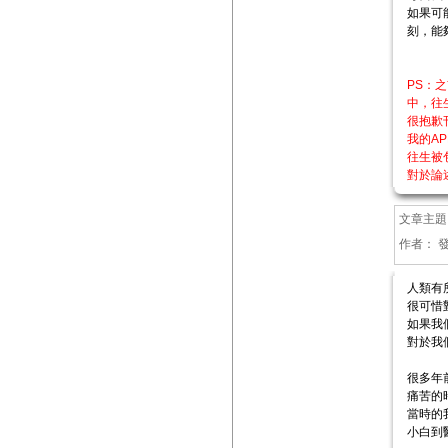
如果可
刻，能
PS：
中，往
很抱歉
我的A
往生被
對於論
文章主題
作者：
人類有
很可惜
如果我
對於我
很多年
痛苦的
當時的
小白到