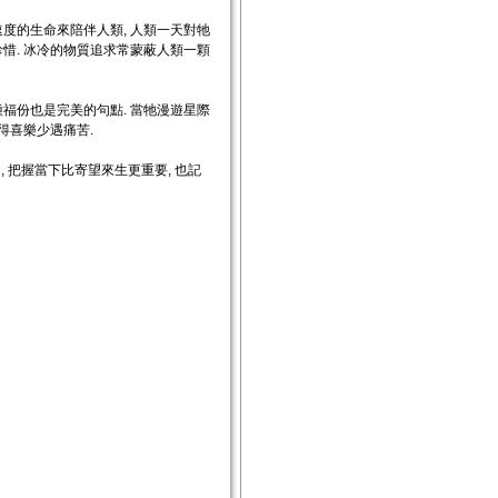
速度的生命來陪伴人類, 人類一天對牠
珍惜. 冰冷的物質追求常蒙蔽人類一顆
種福份也是完美的句點. 當牠漫遊星際
得喜樂少遇痛苦.
, 把握當下比寄望來生更重要, 也記