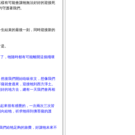
這樣有可能會讓牠無法好好的迎接死
意的守護著我們。
一生結束的最後一刻，同時迎接新的
才是。
頭了，牠隨時都有可能離開這個殘壞
前，然後我們開始唸皈依文，想像我們
菩薩就會過來，迎接牠到西方淨土。
很好的地方去，總有一天我們會再相
誦起來很有感覺的，一次兩次三次皆
回向給牠，祈求牠得到佛菩薩的護
我們給牠足夠的旅費，好讓牠未來不