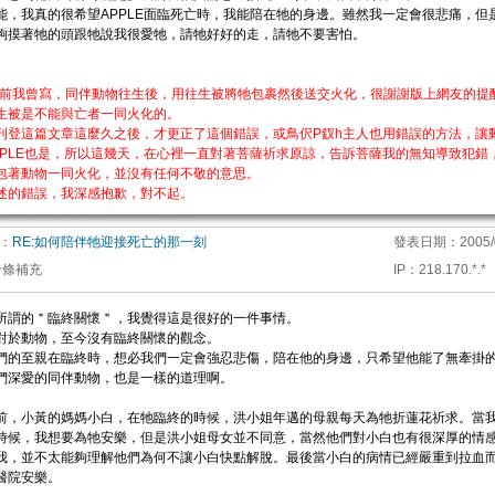
能，我真的很希望APPLE面臨死亡時，我能陪在牠的身邊。雖然我一定會很悲痛，但
夠摸著牠的頭跟牠說我很愛牠，請牠好好的走，請牠不要害怕。
之前我曾寫，同伴動物往生後，用往生被將牠包裹然後送交火化，很謝謝版上網友的提
生被是不能與亡者一同火化的。
刊登這篇文章這麼久之後，才更正了這個錯誤，或鳥伬P釵h主人也用錯誤的方法，讓
PPLE也是，所以這幾天，在心裡一直對著菩薩祈求原諒，告訴菩薩我的無知導致犯錯
包著動物一同火化，並沒有任何不敬的意思。
述的錯誤，我深感抱歉，對不起。
：
RE:如何陪伴牠迎接死亡的那一刻
發表日期：
2005/
發條補充
IP
：
218.170.*.*
所謂的＂臨終關懷＂，我覺得這是很好的一件事情。
對於動物，至今沒有臨終關懷的觀念。
們的至親在臨終時，想必我們一定會強忍悲傷，陪在他的身邊，只希望他能了無牽掛
們深愛的同伴動物，也是一樣的道理啊。
前，小黃的媽媽小白，在牠臨終的時候，洪小姐年邁的母親每天為牠折蓮花祈求。當
時候，我想要為牠安樂，但是洪小姐母女並不同意，當然他們對小白也有很深厚的情
我，並不太能夠理解他們為何不讓小白快點解脫。最後當小白的病情已經嚴重到拉血
醫院安樂。