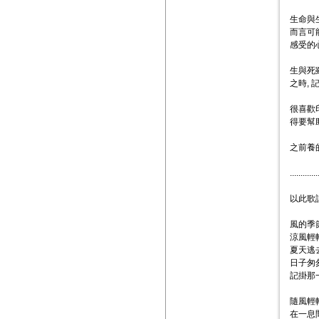
生命與
而言可
感受的
生與死
之時,
很喜歡印
得要幫
之前養
.............
以此歌
風的季節
涼風輕
夏天逃
日子匆
記掛那
隨風輕
在一息