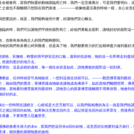
生命都會死，當我們執愛的動物面臨死亡時，我們一定悲痛萬分，可是我們要明白，
之後也不願離開只想陪在我們身邊，-------------就像牠還活著的時候一樣，全心全
我想要說的，就是，我們能夠做些什麼，好讓牠們安心離去。
牠臨終時，我們可以讓牠們平靜的面對死亡，給他們勇氣去面對，讓牠好好的面對這
色，也唯有身為牠主人的我們能夠辦到。
時候的我們有多麼心碎與難過，但是為了牠，我們都要努力的打起精神盡力做到最好
時摸摸牠，安撫牠，輕聲的用平靜安定的口氣，溫和的告訴牠，牠的這一生即將走到盡
，然後到更好的地方去。
要害怕，這是必經的過程，每一個生命皆是如此，請牠勇敢的面對這一刻到來。
佛教徒，任何時候皆可為牠皈依，一想到這個念頭就可以。---------觀想佛菩薩到眼
介，藉由我們的聲音，替佛菩薩為牠皈依讓牠成為佛弟子，如此當牠們離開世間，佛
醒牠，當牠看到佛菩薩來到眼前時，請牠安心的跟著佛菩薩離開不用牽掛我，牠會到
牠好好的走。
天抽出一些時間念誦經文，心經或是大悲咒都可以，以我們能相應的為主---就是我們唸
完之後記得回向給牠。如果無法完整念回向文，就記得是先回向給法界眾生，然後再
生善趣，不要再墮入惡趣受苦。
誦佛經會產生很大的未w，當我們把這些未w回向給牠，這意思好比牠要到遠方旅行，
受凍，能快樂的展開牠新的旅程。