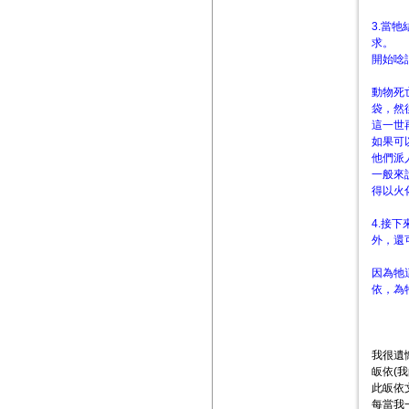
3.當
求。
開始唸
動物死
袋，然
這一世
如果可
他們派
一般來
得以火
4.接
外，還
因為牠
依，為
我很遺
皈依(
此皈依
每當我