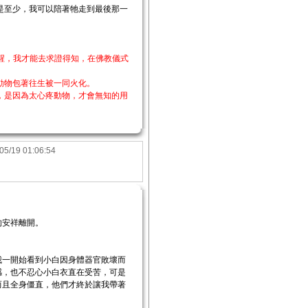
是至少，我可以陪著牠走到最後那一
醒，我才能去求證得知，在佛教儀式
動物包著往生被一同火化。
，是因為太心疼動物，才會無知的用
05/19 01:06:54
的安祥離開。
我一開始看到小白因身體器官敗壞而
感，也不忍心小白衣直在受苦，可是
而且全身僵直，他們才終於讓我帶著