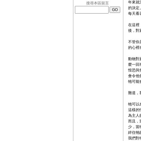
年來就
搜尋本區留言
的決定
每天看
在這裡
後，對
不管你
的心裡
動物對
麼一回
惶恐與
會令他
牠可能
難道，
牠可以
這樣的
為主人
而且，
少，當
絆住牠
我們對