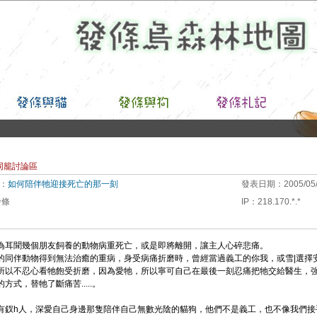
同籠討論區
：
如何陪伴牠迎接死亡的那一刻
發表日期：
2005/05
發條
IP
：
218.170.*.*
為耳聞幾個朋友飼養的動物病重死亡，或是即將離開，讓主人心碎悲痛。
的同伴動物得到無法治癒的重病，身受病痛折磨時，曾經當過義工的你我，或雪|選擇
所以不忍心看牠飽受折磨，因為愛牠，所以寧可自己在最後一刻忍痛把牠交給醫生，
方式，替牠了斷痛苦.....。
有釵h人，深愛自己身邊那隻陪伴自己無數光陰的貓狗，他們不是義工，也不像我們接