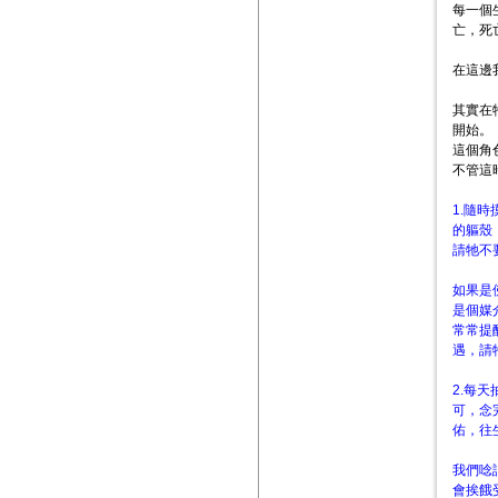
每一個
亡，死亡
在這邊
其實在
開始。
這個角
不管這
1.隨
的軀殼
請牠不
如果是
是個媒
常常提
遇，請
2.每
可，念
佑，往
我們唸
會挨餓