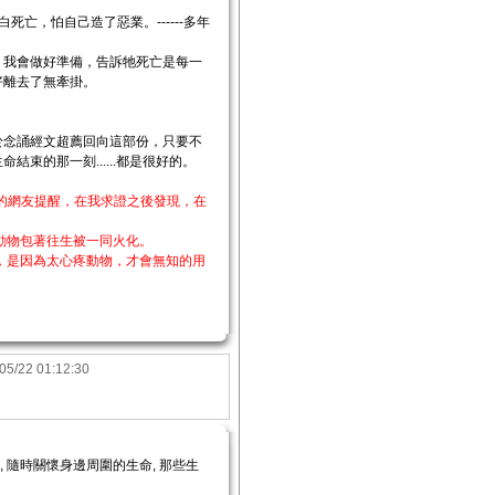
亡，怕自己造了惡業。------多年
，我會做好準備，告訴牠死亡是每一
好離去了無牽掛。
於念誦經文超薦回向這部份，只要不
的那一刻......都是很好的。
的網友提醒，在我求證之後發現，在
動物包著往生被一同火化。
，是因為太心疼動物，才會無知的用
05/22 01:12:30
 隨時關懷身邊周圍的生命, 那些生