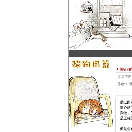
回貓狗
文章主題
作者：
最近因
當心愛
愛牠，
是正確的
但是也