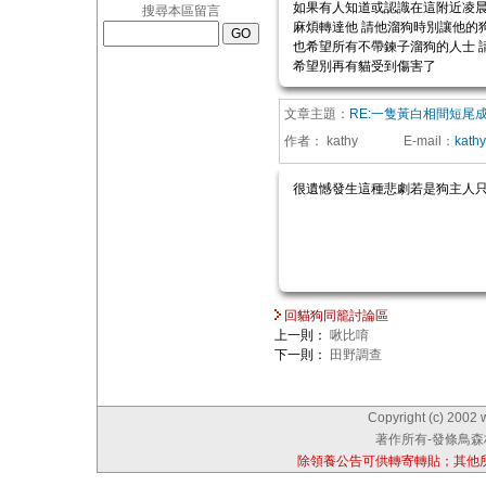
如果有人知道或認識在這附近凌晨
搜尋本區留言
麻煩轉達他 請他溜狗時別讓他的
也希望所有不帶鍊子溜狗的人士 
希望別再有貓受到傷害了
文章主題：
RE:一隻黃白相間短尾
作者：
kathy
E-mail
：
kath
很遺憾發生這種悲劇若是狗主人只
回貓狗同籠討論區
上一則：
啾比唷
下一則：
田野調查
Copyright (c) 2002 
著作所有-發條鳥森林
除領養公告可供轉寄轉貼；其他