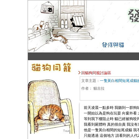
回貓狗同籠討論區
文章主題：
一隻黃白相間短尾成貓
作者：
貓吉拉
前天凌晨一點多時 我聽到一群狗
一開始以為是狗在玩耍 向窗外看
等到我下樓阻止時 貓已經被狗咬死了 
我看到屍體時 真的很自責 我沒
他是一隻黃白相間的短尾成貓 我
只能透過 這個地方 請看到的人代