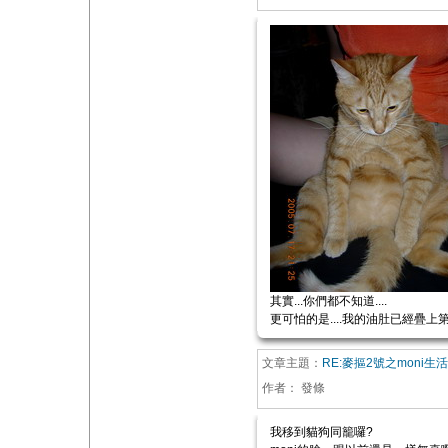
其實...你們都不知道....
更可怕的是....我的油肚已經疊上第三層
文章主題：
RE:麥摳2號之moni生
作者：
發條
我移到貓狗同籠囉?