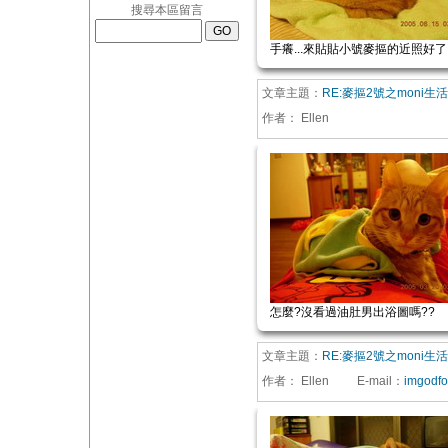
搜尋本區留言
手癢...來貼貼小號麥摳的近照好了..
文章主題：
RE:麥摳2號之moni生
作者：
Ellen
怎麼?沒看過油肚男出浴圖嗎??
文章主題：
RE:麥摳2號之moni生
作者：
Ellen
E-mail
：
imgodf