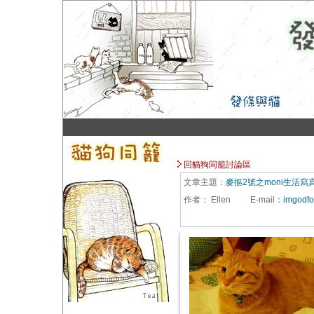
回貓狗同籠討論區
文章主題：
麥摳2號之moni生活寫
作者：
Ellen
E-mail
：
imgodf