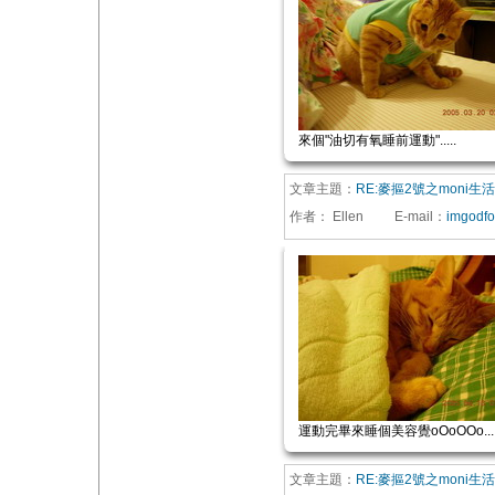
來個"油切有氧睡前運動".....
文章主題：
RE:麥摳2號之moni生
作者：
Ellen
E-mail
：
imgodf
運動完畢來睡個美容覺oOoOOo....
文章主題：
RE:麥摳2號之moni生