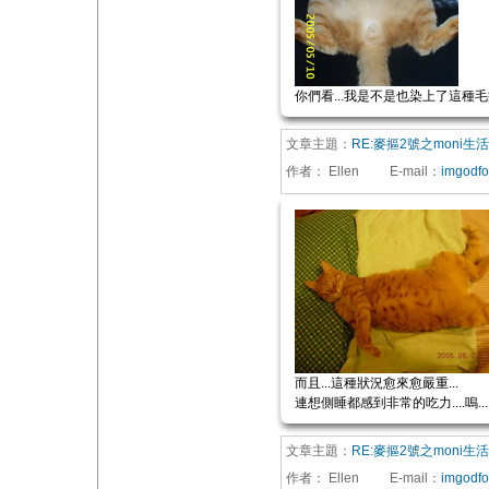
你們看...我是不是也染上了這種毛
文章主題：
RE:麥摳2號之moni生
作者：
Ellen
E-mail
：
imgodf
而且...這種狀況愈來愈嚴重...
連想側睡都感到非常的吃力....嗚...
文章主題：
RE:麥摳2號之moni生
作者：
Ellen
E-mail
：
imgodf