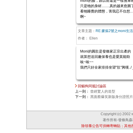
moni的臉，跟以前還是一樣無辜
只是牠的身材.........真的越來愈圓了.....
看牠睡覺的體態，害我忍不住想..
啊~
文章主題：
RE:麥摳2號之moni生
作者：
Ellen
Moni的圓肚是發條家正宗出產的
就算想送回廠保養也是愛莫能助
唉~唉~~
我們只好全家排排坐望"肚"興嘆../ _ .
回貓狗同籠討論區
上一則：
曾經驚人的造型
下一則：
黑面蔡爆笑新版身分證照片
Copyright (c) 2002 
著作所有-發條鳥森林
除領養公告可供轉寄轉貼；其他