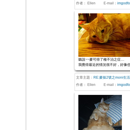
作者：
Ellen
E-mail
：
imgodf
聽說~~麥可得了種不治之症....
我覺得最近的情況很不好，好像也得
文章主題：
RE:麥摳2號之moni生
作者：
Ellen
E-mail
：
imgodf