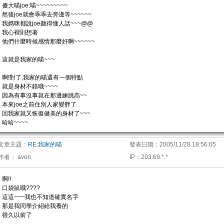
傻大喵joe:喵~~~~~~~~~
然後joe就會乖乖去旁邊等~~~~~~
我媽咪都說joe聽得懂人話~~~@@
我心裡則想著
他們什麼時候感情那麼好啊~~~~~~
這就是我家的喵~~~
啊!對了,我家的喵還有一個特點
就是身材不錯哦~~~~
因為有事沒事就在那邊練跳高~~
本來joe之前住別人家變胖了
回我家就又恢復健美的身材了~~~
哈哈~~~~
文章主題：
RE:我家的喵
發表日期：
2005/11/28 18:56:05
作者：
avon
IP
：
203.69.*.*
啊!!
口袋鼠哦????
這這~~~我也不知道確實名字
那是我同學介紹給我養的
很久以前了