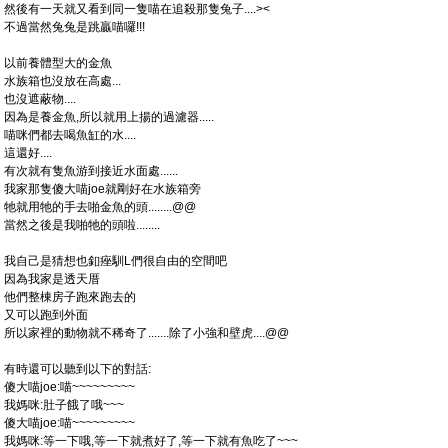
然後有一天就又看到同一隻喵在追殺那隻兔子....><
不過當然兔兔是跳贏喵囉!!!
以前養體型大的金魚
水族箱也沒放在高處...
也沒遮蔽物....
因為是養金魚,所以就用上揚的過濾器.....
喵咪們都去喝魚缸的水....
這還好....
有次就有隻魚游到接近水面處......
我家那隻傻大喵joe就剛好在水族箱旁
牠就用牠的手去啪金魚的頭........@@
當然之後是我啪牠的頭啦........
我自己是猜想也釦痤馴L們很自由的空間吧
因為我家是透天厝
他們整棟房子跑來跑去的
又可以跑到外面
所以家裡的動物就不稀奇了.......除了小強和壁虎....@@
有時還可以聽到以下的對話:
傻大喵joe:喵~~~~~~~~~
我媽咪:肚子餓了哦~~~
傻大喵joe:喵~~~~~~~~~
我媽咪:等一下哦,等一下就煮好了,等一下就有魚吃了~~~