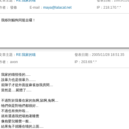
文章主題：
RE:我家的喵
發表日期：
2005/11/
作者：
發條
E-mail
：
maya@lalacat.net
IP
：
218.170.*.*
我移到貓狗同籠去囉！
文章主題：
RE:我家的喵
發表日期：
2005/11/28 18:51:35
作者：
avon
IP
：
203.69.*.*
我家的喵怪怪的......
說暴力也是很暴力........
前陣子才從外面捉麻雀放我房間....
當然是.....屍體了......
不過對於我養在家的魚啊,鼠啊,兔啊....
牠們倒是對牠們都很好...
不過也有例外啦....
就有遇過我把喵抱著睡覺
像抱嬰兒睡覺一般...
結果兔子就睡在喵的上面.....