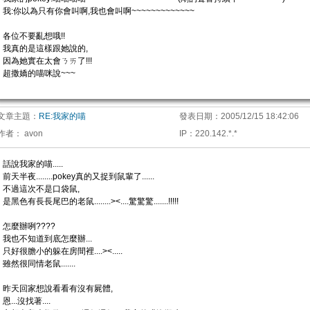
我:你以為只有你會叫啊,我也會叫啊~~~~~~~~~~~~~
各位不要亂想哦!!
我真的是這樣跟她說的,
因為她實在太會ㄋㄞ了!!!
超撒嬌的喵咪說~~~
文章主題：
RE:我家的喵
發表日期：
2005/12/15 18:42:06
作者：
avon
IP
：
220.142.*.*
話說我家的喵.....
前天半夜........pokey真的又捉到鼠輩了......
不過這次不是口袋鼠,
是黑色有長長尾巴的老鼠........><....驚驚驚.......!!!!!
怎麼辦咧????
我也不知道到底怎麼辦...
只好很膽小的躲在房間裡....><.....
雖然很同情老鼠.......
昨天回家想說看看有沒有屍體,
恩...沒找著....