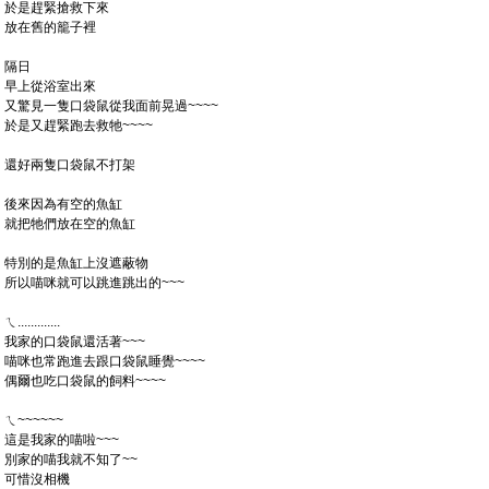
於是趕緊搶救下來
放在舊的籠子裡
隔日
早上從浴室出來
又驚見一隻口袋鼠從我面前晃過~~~~
於是又趕緊跑去救牠~~~~
還好兩隻口袋鼠不打架
後來因為有空的魚缸
就把牠們放在空的魚缸
特別的是魚缸上沒遮蔽物
所以喵咪就可以跳進跳出的~~~
ㄟ.............
我家的口袋鼠還活著~~~
喵咪也常跑進去跟口袋鼠睡覺~~~~
偶爾也吃口袋鼠的飼料~~~~
ㄟ~~~~~~
這是我家的喵啦~~~
別家的喵我就不知了~~
可惜沒相機