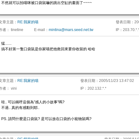
不然就可以拍喵咪被口袋鼠嚇的跳出空缸的畫面了~~~~
文章主題：
RE:我家的喵
發表日期：
20
作者：
tinetine
E-mail
：
mintina@mars.seed.net.tw
IP
：
203.70.*.
猛.......
搞不好第一隻口袋鼠是你家喵把他救回來要你收留的 哈哈
文章主題：
RE:我家的喵
發表日期：
2005/11/23 13:47:02
作者：
vini
IP
：
202.132.*.*
哇.. 可以稱呼這個為"感人的小故事"嗎?
不過.. 真的有感動到耶..
PS. 請問什麼是口袋鼠? 是可以放在口袋的小寵物鼠嗎?