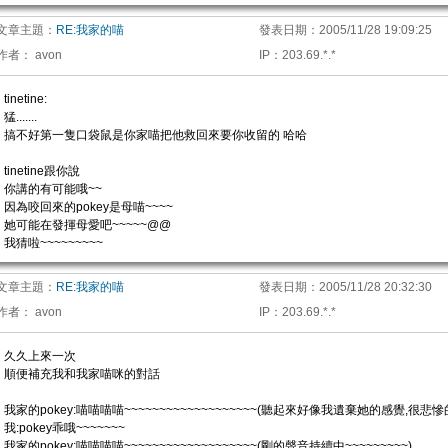
文章主題：
RE:我家的喵
發表日期：
2005/11/28 19:09:25
作者：
avon
IP
：
203.69.*.*
tinetine:
猛.......
搞不好第一隻口袋鼠是你家喵把他救回來要你收留的 哈哈
tinetine跟你說
你講的有可能哦~~
因為咬回來的pokey是母喵~~~~
她可能在發揮母愛吧~~~~~@@
我猜啦~~~~~~~~~
文章主題：
RE:我家的喵
發表日期：
2005/11/28 20:32:30
作者：
avon
IP
：
203.69.*.*
久久上來一次
順便補充我和我家喵咪的對話
我家的pokey:喵喵喵喵~~~~~~~~~~~~~~~~~~~(聽起來好像我遺棄她的感覺,很悲慘
我:pokey乖哦~~~~~~~
我家的pokey:喵喵喵喵~~~~~~~~~~~~~~~~~~~(剛的聲音持續中~~~~~~~~~)