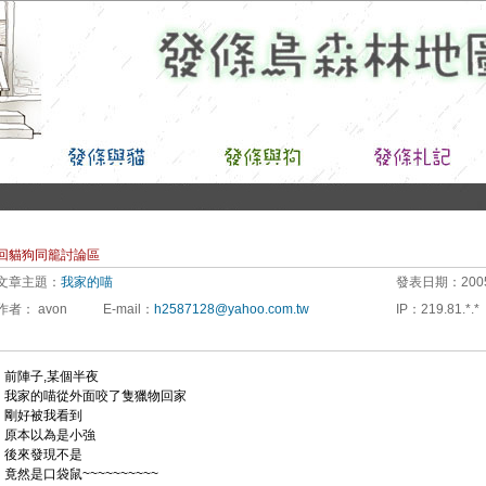
回貓狗同籠討論區
文章主題：
我家的喵
發表日期：
200
作者：
avon
E-mail
：
h2587128@yahoo.com.tw
IP
：
219.81.*.*
前陣子,某個半夜
我家的喵從外面咬了隻獵物回家
剛好被我看到
原本以為是小強
後來發現不是
竟然是口袋鼠~~~~~~~~~~